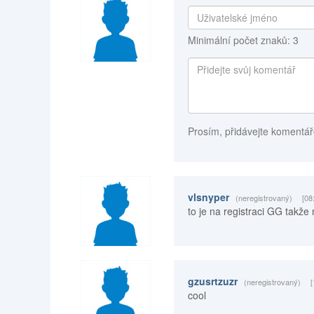
Minimální počet znaků: 3
Prosím, přidávejte komentář
vlsnyper
(neregistrovaný)
[08
to je na registraci GG takže
gzusrtzuzr
(neregistrovaný)
[
cool