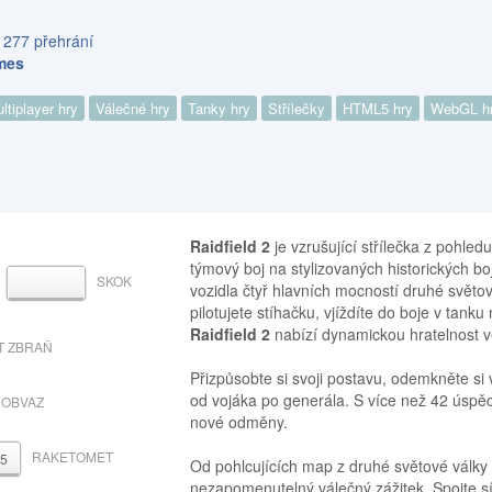
 277 přehrání
mes
ltiplayer hry
Válečné hry
Tanky hry
Střílečky
HTML5 hry
WebGL h
Raidfield 2
je vzrušující střílečka z pohled
týmový boj na stylizovaných historických boj
SKOK
MEZERNÍK
vozidla čtyř hlavních mocností druhé světo
pilotujete stíhačku, vjíždíte do boje v tank
Raidfield 2
nabízí dynamickou hratelnost v
T ZBRAŇ
Přizpůsobte si svoji postavu, odemkněte si
od vojáka po generála. S více než 42 úspěc
OBVAZ
nové odměny.
RAKETOMET
5
Od pohlcujících map z druhé světové války 
nezapomenutelný válečný zážitek. Spojte síly