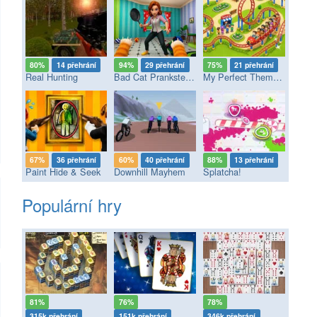
80%
14 přehrání
94%
29 přehrání
75%
21 přehrání
Real Hunting
Bad Cat Prankster - Mom’s Return
My Perfect Theme Park
67%
36 přehrání
60%
40 přehrání
88%
13 přehrání
Paint Hide & Seek
Downhill Mayhem
Splatcha!
Populární hry
81%
76%
78%
315k přehrání
151k přehrání
346k přehrání