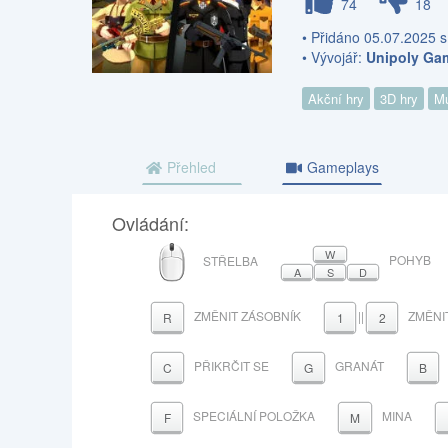
74
18
• Přidáno 05.07.2025 s
• Vývojář:
Unipoly Ga
Akční hry
3D hry
Mu
Přehled
Gameplays
Ovládání:
MYŠ
W
POHYB
STŘELBA
A
S
D
ZMĚNIT ZÁSOBNÍK
||
ZMĚNI
R
1
2
PŘIKRČIT SE
GRANÁT
C
G
B
SPECIÁLNÍ POLOŽKA
MINA
F
M