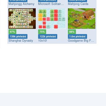
Mahjongg Alchemy
Microsoft Solitaire Collection
Mahjong Cards
97%
75%
88%
139k přehrání
122k přehrání
1.0m přehrání
Shanghai Dynasty
10x10!
Goodgame Big Farm