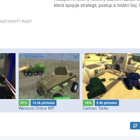
která spojuje strategii, postup a totální boj.
AZIT/SKRÝT RADY
87%
14.3k přehrání
76%
9.4k přehrání
Warzone Online MP
Cartoon Tanks