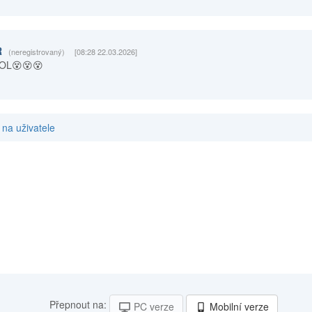
R
(neregistrovaný)
[08:28 22.03.2026]
OOL😵😵😵
na uživatele
Přepnout na:
PC verze
Mobilní verze