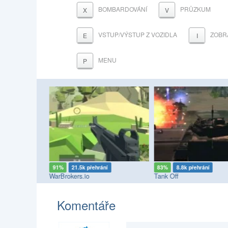
BOMBARDOVÁNÍ
PRŮZKUM
X
V
VSTUP/VÝSTUP Z VOZIDLA
ZOBR
E
I
MENU
P
í
91%
21.5k přehrání
83%
8.8k přehrání
WarBrokers.io
Tank Off
Komentáře