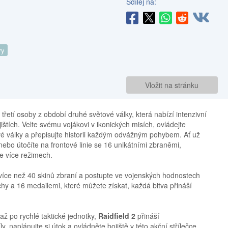
Sdílej na:
ry
Vložit na stránku
u třetí osoby z období druhé světové války, která nabízí intenzivní
ištích. Velte svému vojákovi v ikonických misích, ovládejte
vé války a přepisujte historii každým odvážným pohybem. Ať už
u nebo útočíte na frontové linie se 16 unikátními zbraněmi,
e více režimech.
 více než 40 skinů zbraní a postupte ve vojenských hodnostech
hy a 16 medailemi, které můžete získat, každá bitva přináší
až po rychlé taktické jednotky,
Raidfield 2
přináší
, naplánujte si útok a ovládněte bojiště v této akční střílečce,