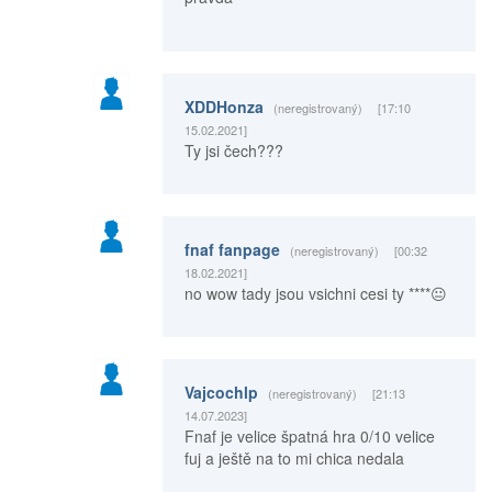
XDDHonza
(neregistrovaný)
[17:10
15.02.2021]
Ty jsi čech???
fnaf fanpage
(neregistrovaný)
[00:32
18.02.2021]
no wow tady jsou vsichni cesi ty ****😐
Vajcochlp
(neregistrovaný)
[21:13
14.07.2023]
Fnaf je velice špatná hra 0/10 velice
fuj a ještě na to mi chica nedala