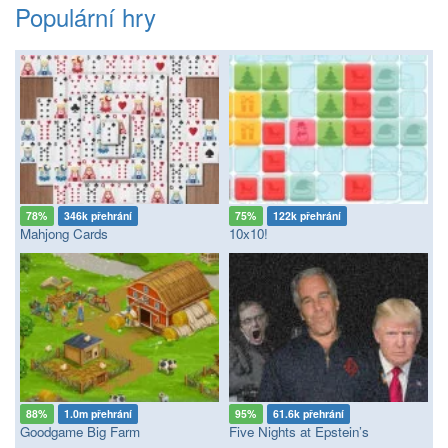
Populární hry
78%
346k přehrání
75%
122k přehrání
Mahjong Cards
10x10!
88%
1.0m přehrání
95%
61.6k přehrání
Goodgame Big Farm
Five Nights at Epstein’s