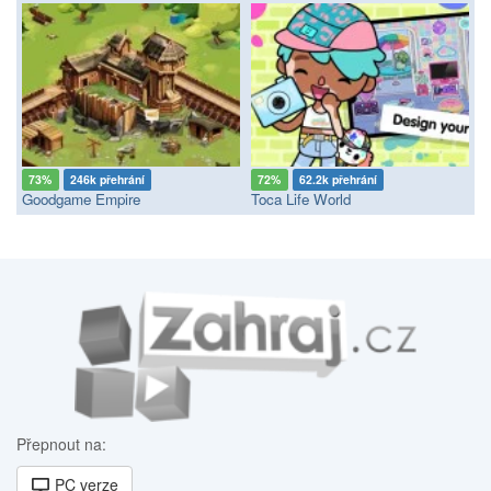
73%
246k přehrání
72%
62.2k přehrání
Goodgame Empire
Toca Life World
Přepnout na:
PC verze