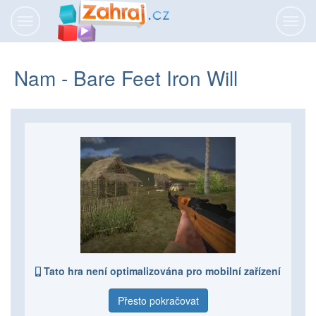
Přepnout
Přepn
navigaci
navig
Nam - Bare Feet Iron Will
Tato hra není optimalizována pro mobilní zařízení
Přesto pokračovat