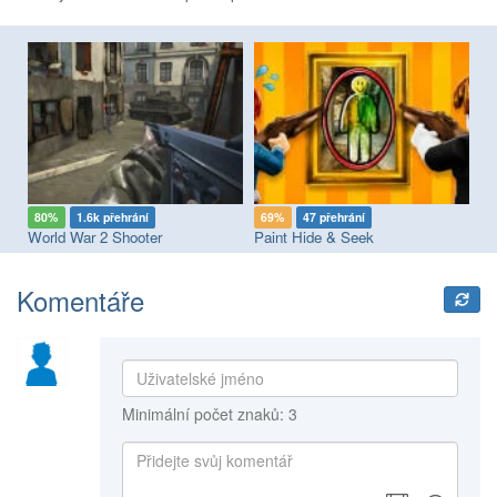
80%
1.6k přehrání
69%
47 přehrání
8
World War 2 Shooter
Paint Hide & Seek
Pi
Komentáře
Minimální počet znaků: 3