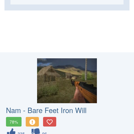
Nam - Bare Feet Iron Will
78%
335
96