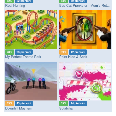
82%
22 přehrání
88%
39 přehrání
Real Hunting
Bad Cat Prankster - Mom’s Return
78%
23 přehrání
69%
42 přehrání
My Perfect Theme Park
Paint Hide & Seek
53%
43 přehrání
89%
14 přehrání
Downhill Mayhem
Splatcha!