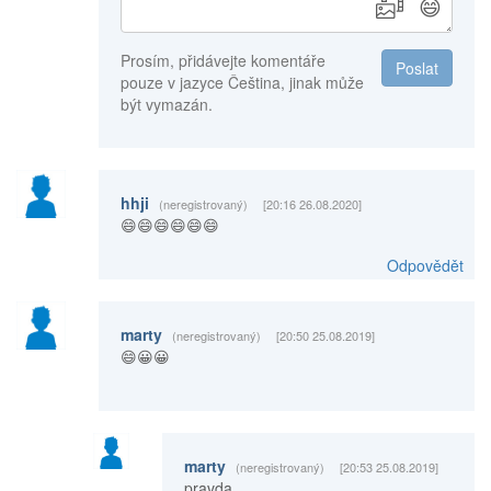
😄
Prosím, přidávejte komentáře
Poslat
pouze v jazyce Čeština, jinak může
být vymazán.
hhji
(neregistrovaný)
[20:16 26.08.2020]
😄😄😄😄😄😄
Odpovědět
marty
(neregistrovaný)
[20:50 25.08.2019]
😄😀😀
marty
(neregistrovaný)
[20:53 25.08.2019]
pravda