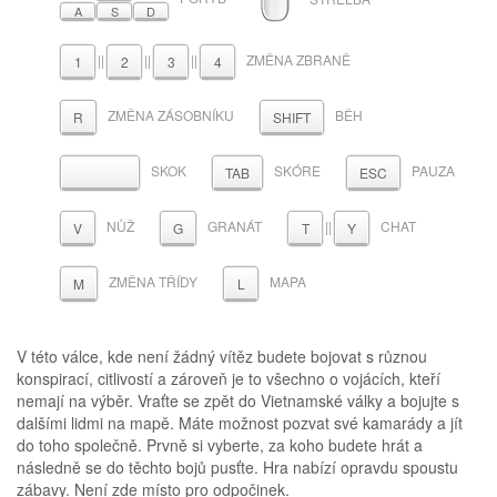
A
S
D
||
||
||
ZMĚNA ZBRANĚ
1
2
3
4
ZMĚNA ZÁSOBNÍKU
BĚH
R
SHIFT
SKOK
SKÓRE
PAUZA
MEZERNÍK
TAB
ESC
NŮŽ
GRANÁT
||
CHAT
V
G
T
Y
ZMĚNA TŘÍDY
MAPA
M
L
V této válce, kde není žádný vítěz budete bojovat s různou
konspirací, citlivostí a zároveň je to všechno o vojácích, kteří
nemají na výběr. Vraťte se zpět do Vietnamské války a bojujte s
dalšími lidmi na mapě. Máte možnost pozvat své kamarády a jít
do toho společně. Prvně si vyberte, za koho budete hrát a
následně se do těchto bojů pusťte. Hra nabízí opravdu spoustu
zábavy. Není zde místo pro odpočinek.