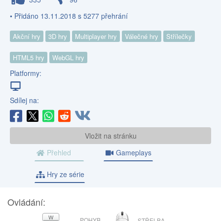
• Přidáno 13.11.2018 s 5277 přehrání
Akční hry
3D hry
Multiplayer hry
Válečné hry
Střílečky
HTML5 hry
WebGL hry
Platformy:
Sdílej na:
Vložit na stránku
Přehled
Gameplays
Hry ze série
Ovládání:
MYŠ
W
POHYB
STŘELBA