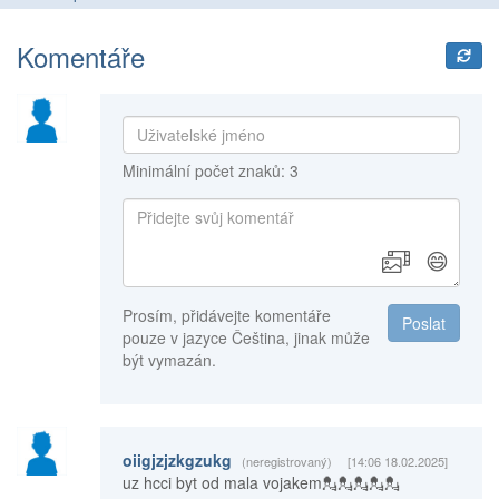
Komentáře
Minimální počet znaků: 3
😄
Prosím, přidávejte komentáře
Poslat
pouze v jazyce Čeština, jinak může
být vymazán.
oiigjzjzkgzukg
(neregistrovaný)
[14:06 18.02.2025]
uz hcci byt od mala vojakem💂💂💂💂💂