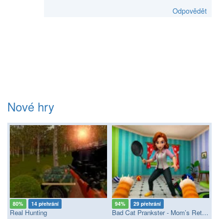
Odpovědět
Nové hry
80%
14 přehrání
94%
29 přehrání
Real Hunting
Bad Cat Prankster - Mom’s Return