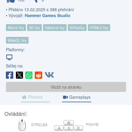
• Přidáno 13.02.2025 s 388 přehrání
• Vývojář:
Hammer Games Studio
Akční hry
3D hry
Válečné hry
Střílečky
HTML5 hry
WebGL hry
Platformy:
Sdílej na:
Vložit na stránku
Přehled
Gameplays
Ovládání:
MYŠ
W
POHYB
STŘELBA
A
S
D