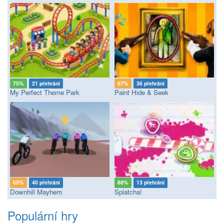
75%
21 přehrání
67%
36 přehrání
My Perfect Theme Park
Paint Hide & Seek
60%
40 přehrání
88%
13 přehrání
Downhill Mayhem
Splatcha!
Populární hry