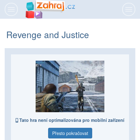
Přepnout
Přepn
navigaci
navig
Revenge and Justice
Tato hra není optimalizována pro mobilní zařízení
Přesto pokračovat