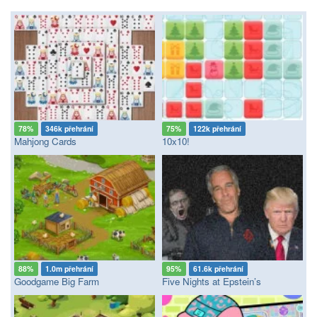
78%
346k přehrání
75%
122k přehrání
Mahjong Cards
10x10!
88%
1.0m přehrání
95%
61.6k přehrání
Goodgame Big Farm
Five Nights at Epstein’s