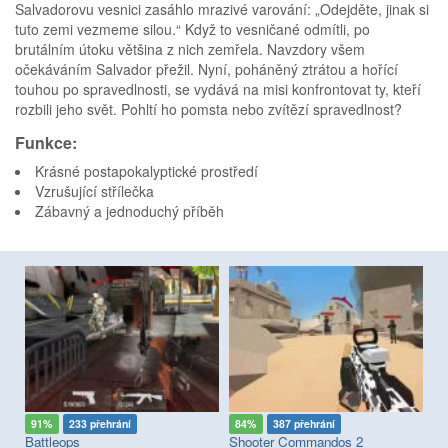
Salvadorovu vesnici zasáhlo mrazivé varování: „Odejděte, jinak si
tuto zemi vezmeme silou.“ Když to vesničané odmítli, po
brutálním útoku většina z nich zemřela. Navzdory všem
očekáváním Salvador přežil. Nyní, poháněný ztrátou a hořící
touhou po spravedlnosti, se vydává na misi konfrontovat ty, kteří
rozbili jeho svět. Pohltí ho pomsta nebo zvítězí spravedlnost?
Funkce:
Krásné postapokalyptické prostředí
Vzrušující střílečka
Zábavný a jednoduchý příběh
91%
233 přehrání
84%
387 přehrání
8
Battleops
Shooter Commandos 2
Co