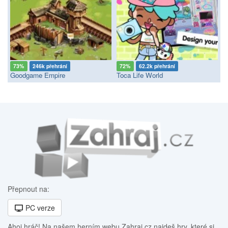
73%
246k přehrání
72%
62.2k přehrání
Goodgame Empire
Toca Life World
Přepnout na:
PC verze
Ahoj hráč! Na našem herním webu Zahraj.cz najdeš hry, které si