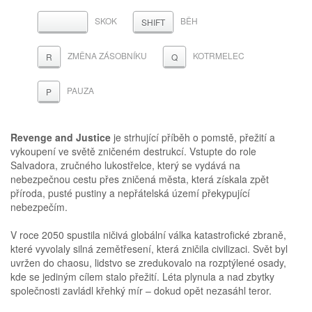
SKOK
BĚH
MEZERNÍK
SHIFT
ZMĚNA ZÁSOBNÍKU
KOTRMELEC
R
Q
PAUZA
P
Revenge and Justice
je strhující příběh o pomstě, přežití a
vykoupení ve světě zničeném destrukcí. Vstupte do role
Salvadora, zručného lukostřelce, který se vydává na
nebezpečnou cestu přes zničená města, která získala zpět
příroda, pusté pustiny a nepřátelská území překypující
nebezpečím.
V roce 2050 spustila ničivá globální válka katastrofické zbraně,
které vyvolaly silná zemětřesení, která zničila civilizaci. Svět byl
uvržen do chaosu, lidstvo se zredukovalo na rozptýlené osady,
kde se jediným cílem stalo přežití. Léta plynula a nad zbytky
společnosti zavládl křehký mír – dokud opět nezasáhl teror.