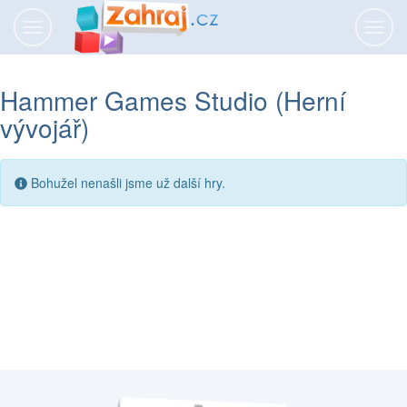
Přepnout
Přepn
navigaci
navig
Hammer Games Studio (Herní
vývojář)
Bohužel nenašli jsme už další hry.