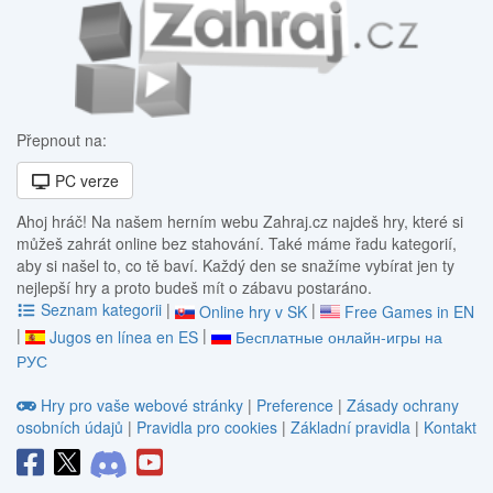
Přepnout na:
PC verze
Ahoj hráč! Na našem herním webu Zahraj.cz najdeš hry, které si
můžeš zahrát online bez stahování. Také máme řadu kategorií,
aby si našel to, co tě baví. Každý den se snažíme vybírat jen ty
nejlepší hry a proto budeš mít o zábavu postaráno.
Seznam kategorii
|
|
Online hry v SK
Free Games in EN
|
|
Jugos en línea en ES
Бесплатные онлайн-игры на
РУС
Hry pro vaše webové stránky
|
Preference
|
Zásady ochrany
osobních údajů
|
Pravidla pro cookies
|
Základní pravidla
|
Kontakt