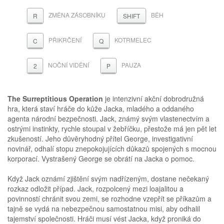
ZMĚNA ZÁSOBNÍKU
BĚH
R
SHIFT
PŘIKRČENÍ
KOTRMELEC
C
Q
NOČNÍ VIDĚNÍ
PAUZA
2
P
The Surreptitious Operation
je intenzivní akční dobrodružná
hra, která staví hráče do kůže Jacka, mladého a oddaného
agenta národní bezpečnosti. Jack, známý svým vlastenectvím a
ostrými instinkty, rychle stoupal v žebříčku, přestože má jen pět let
zkušeností. Jeho důvěryhodný přítel George, investigativní
novinář, odhalí stopu znepokojujících důkazů spojených s mocnou
korporací. Vystrašený George se obrátí na Jacka o pomoc.
Když Jack oznámí zjištění svým nadřízeným, dostane nečekaný
rozkaz odložit případ. Jack, rozpolcený mezi loajalitou a
povinností chránit svou zemi, se rozhodne vzepřít se příkazům a
tajně se vydá na nebezpečnou samostatnou misi, aby odhalil
tajemství společnosti. Hráči musí vést Jacka, když proniká do