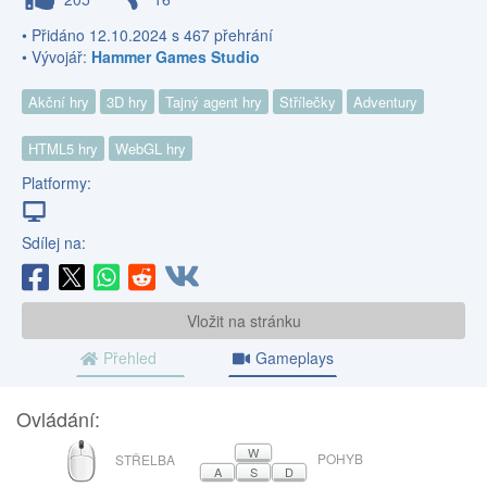
• Přidáno 12.10.2024 s 467 přehrání
• Vývojář:
Hammer Games Studio
Akční hry
3D hry
Tajný agent hry
Střílečky
Adventury
HTML5 hry
WebGL hry
Platformy:
Sdílej na:
Vložit na stránku
Přehled
Gameplays
Ovládání:
MYŠ
W
POHYB
STŘELBA
A
S
D