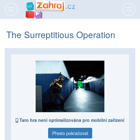
Přepnout
Přepn
navigaci
navig
The Surreptitious Operation
Tato hra není optimalizována pro mobilní zařízení
Přesto pokračovat