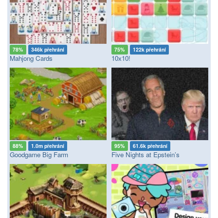
78%
346k přehrání
75%
122k přehrání
Mahjong Cards
10x10!
88%
1.0m přehrání
95%
61.6k přehrání
Goodgame Big Farm
Five Nights at Epstein’s