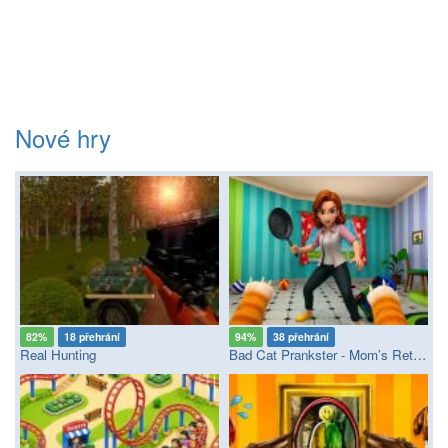
Nové hry
82%
18 přehrání
94%
38 přehrání
Real Hunting
Bad Cat Prankster - Mom’s Return