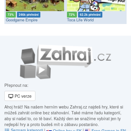
73%
246k přehrání
72%
62.2k přehrání
Goodgame Empire
Toca Life World
Přepnout na:
PC verze
Ahoj hráč! Na našem herním webu Zahraj.cz najdeš hry, které si
můžeš zahrát online bez stahování. Také máme řadu kategorií,
aby si našel to, co tě baví. Každý den se snažíme vybírat jen ty
nejlepší hry a proto budeš mít o zábavu postaráno.
Seznam kategorii
|
|
Online hry v SK
Free Games in EN