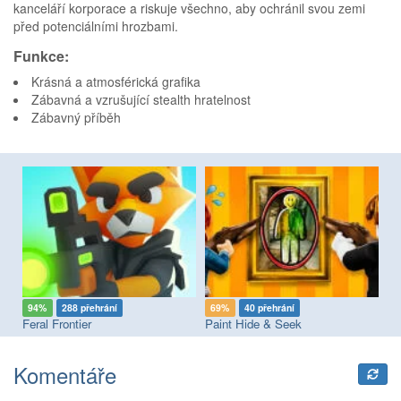
kanceláří korporace a riskuje všechno, aby ochránil svou zemi
před potenciálními hrozbami.
Funkce:
Krásná a atmosférická grafika
Zábavná a vzrušující stealth hratelnost
Zábavný příběh
94%
288 přehrání
69%
40 přehrání
8
Feral Frontier
Paint Hide & Seek
Pi
Komentáře