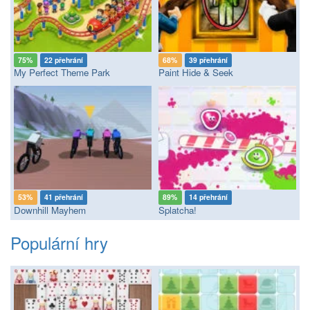
75%
22 přehrání
68%
39 přehrání
My Perfect Theme Park
Paint Hide & Seek
53%
41 přehrání
89%
14 přehrání
Downhill Mayhem
Splatcha!
Populární hry