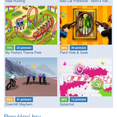
Real Hunting
Bad Cat Prankster - Mom’s Return
75%
22 přehrání
68%
39 přehrání
My Perfect Theme Park
Paint Hide & Seek
53%
41 přehrání
89%
14 přehrání
Downhill Mayhem
Splatcha!
Populární hry