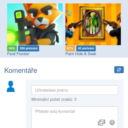
94%
288 přehrání
67%
40 přehrání
8
Feral Frontier
Paint Hide & Seek
Pi
Komentáře
Minimální počet znaků: 3
😄