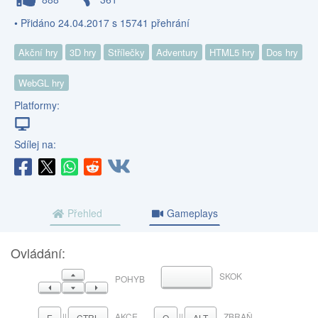
• Přidáno 24.04.2017 s 15741 přehrání
Akční hry
3D hry
Střílečky
Adventury
HTML5 hry
Dos hry
WebGL hry
Platformy:
Sdílej na:
Přehled
Gameplays
Ovládání:
NAHORU
SKOK
MEZERNÍK
POHYB
VLEVO
DOLŮ
VPRAVO
||
AKCE
||
ZBRAŇ
E
CTRL
Q
ALT