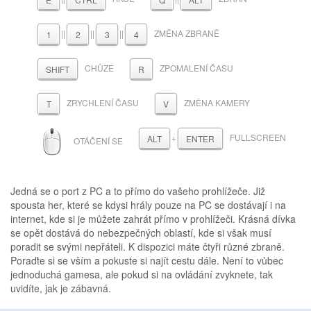
||
||
||
ZMĚNA ZBRANĚ
1
2
3
4
CHŮZE
ZPOMALENÍ ČASU
SHIFT
R
ZRYCHLENÍ ČASU
ZMĚNA KAMERY
T
V
MYŠ
+
FULLSCREEN
ALT
ENTER
OTÁČENÍ SE
Jedná se o port z PC a to přímo do vašeho prohlížeče. Již
spousta her, které se kdysi hrály pouze na PC se dostávají i na
internet, kde si je můžete zahrát přímo v prohlížeči. Krásná dívka
se opět dostává do nebezpečných oblastí, kde si však musí
poradit se svými nepřáteli. K dispozici máte čtyři různé zbraně.
Poraďte si se vším a pokuste si najít cestu dále. Není to vůbec
jednoduchá gamesa, ale pokud si na ovládání zvyknete, tak
uvidíte, jak je zábavná.