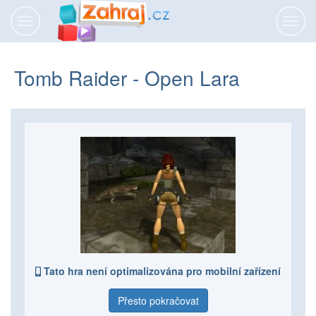
Přepnout
Přepn
navigaci
navig
Tomb Raider - Open Lara
Tato hra není optimalizována pro mobilní zařízení
Přesto pokračovat