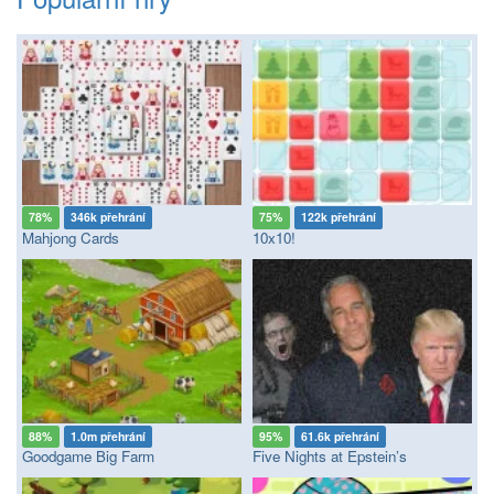
78%
346k přehrání
75%
122k přehrání
Mahjong Cards
10x10!
88%
1.0m přehrání
95%
61.6k přehrání
Goodgame Big Farm
Five Nights at Epstein’s