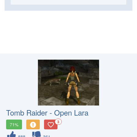
Tomb Raider - Open Lara
3
71%
888
361