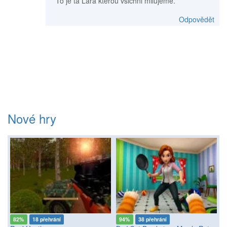
To je ta Lara kterou všichni milujeme.
Odpovědět
Nové hry
82%
18 přehrání
94%
38 přehrání