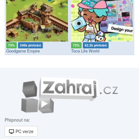
73%
246k přehrání
72%
62.2k přehrání
Goodgame Empire
Toca Life World
Přepnout na:
PC verze