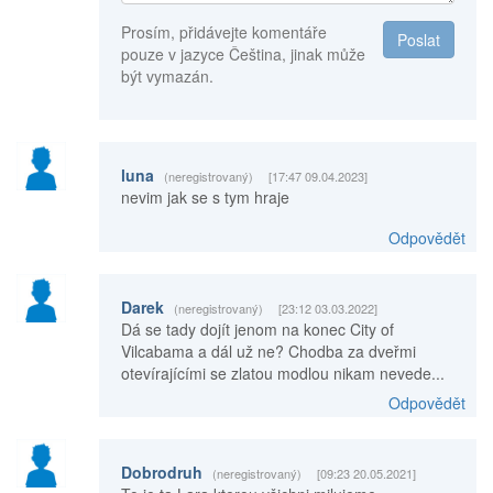
Prosím, přidávejte komentáře
Poslat
pouze v jazyce Čeština, jinak může
být vymazán.
luna
(neregistrovaný)
[17:47 09.04.2023]
nevim jak se s tym hraje
Odpovědět
Darek
(neregistrovaný)
[23:12 03.03.2022]
Dá se tady dojít jenom na konec City of
Vilcabama a dál už ne? Chodba za dveřmi
otevírajícími se zlatou modlou nikam nevede...
Odpovědět
Dobrodruh
(neregistrovaný)
[09:23 20.05.2021]