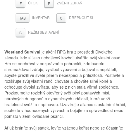
ÚTOK
ZMĚNIT ZBRAŇ
F
E
INVENTÁŘ
DŘEPNOUT SI
TAB
C
REŽIM SESTAVENÍ
B
Westland Survival
je akční RPG hra z prostředí Divokého
západu, kde si jako nebojácný kovboj utváříte svůj vlastní osud.
Hra se odehrává v bezprávném pohraničí, kde budete
shromažďovat zdroje, vyrábět vybavení a bojovat s nepřáteli,
abyste přežili ve světě plném nebezpečí a příležitostí. Postavte a
rozšiřujte svůj vlastní ranč, chováte a chováte silné koně a
ochočujte divoká zvířata, aby se z nich stala věrná společnice.
Prozkoumejte rozlehlý otevřený svět plný poutavých misí,
náročných dungeonů a dynamických událostí, které udrží
hratelnost svěží a napínavou. Uzavírejte aliance s ostatními hráči,
soutěžte v hodnocených výzvách a bojujte za spravedlnost nebo
pomstu v zemi ovládané psanci.
Ať už bráníte svůj statek, lovíte vzácnou kořist nebo se účastníte