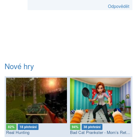
Odpovědět
Nové hry
82%
18 přehrání
94%
38 přehrání
Real Hunting
Bad Cat Prankster - Mom’s Return