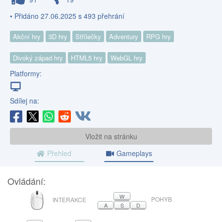
• Přidáno 27.06.2025 s 493 přehrání
Akční hry
3D hry
Střílečky
Adventury
RPG hry
Divoký západ hry
HTML5 hry
WebGL hry
Platformy:
Sdílej na:
Vložit na stránku
Přehled
Gameplays
Ovládání:
MYŠ
W
POHYB
INTERAKCE
A
S
D