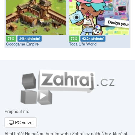
73%
246k přehrání
72%
62.2k přehrání
Goodgame Empire
Toca Life World
Přepnout na:
PC verze
Ahoj hráč! Na našem herním webu Zahraj.cz najdeš hry, které si