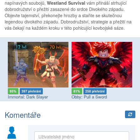
napínavých soubojů,
Westland Survival
vám přináší strhující
dobrodružství o přežití zasazené do srdce Divokého západu.
Objevte tajemství, překonejte hrozby a staňte se skutečnou
legendou divokého západu. Dobrodružství, strategie a přežití na
vás čekají na každém kroku v této pohlcující kovbojské sáze.
95%
397 přehrání
81%
258 přehrání
8
ad Rails: Guardian of the Frontier
Immortal: Dark Slayer
Obby: Pull a Sword
Du
Komentáře