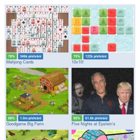
78%
346k přehrání
75%
122k přehrání
Mahjong Cards
10x10!
88%
1.0m přehrání
95%
61.6k přehrání
Goodgame Big Farm
Five Nights at Epstein’s