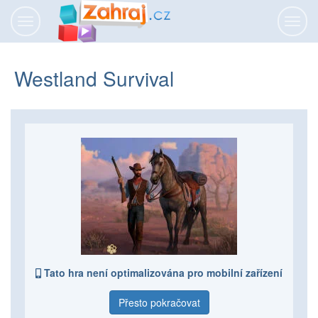
Přepnout
Přepn
navigaci
navig
Westland Survival
Tato hra není optimalizována pro mobilní zařízení
Přesto pokračovat