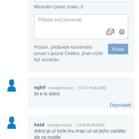
Minimální počet znaků: 3
😄
Prosím, přidávejte komentáře
Poslat
pouze v jazyce Čeština, jinak může
být vymazán.
ngfnf
(neregistrovaný)
[10:03 19.08.2025]
že e to dobrý
Odpovědět
hxzd
(neregistrovaný)
[15:45 30.06.2025]
dobrý já už tuhle hru hraju už od jejího začátku
ale na mobile