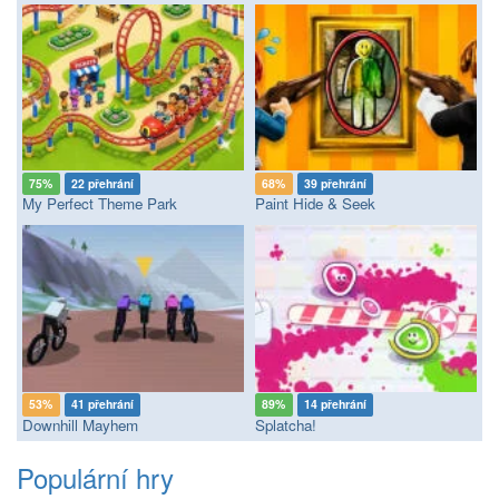
75%
22 přehrání
68%
39 přehrání
My Perfect Theme Park
Paint Hide & Seek
53%
41 přehrání
89%
14 přehrání
Downhill Mayhem
Splatcha!
Populární hry