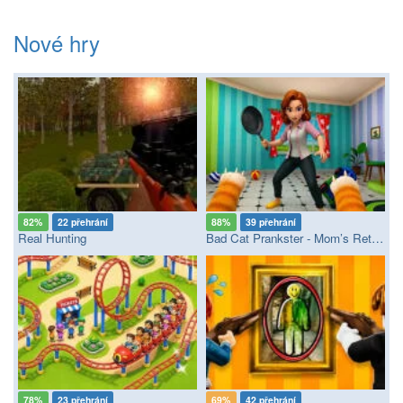
Nové hry
82%
22 přehrání
88%
39 přehrání
Real Hunting
Bad Cat Prankster - Mom’s Return
78%
23 přehrání
69%
42 přehrání