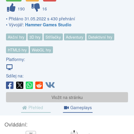
190
16
• Přidáno 31.05.2022 s 430 přehrání
• Vývojář:
Hammer Games Studio
Akční hry
3D hry
Střílečky
Adventury
Detektivní hry
HTML5 hry
WebGL hry
Platformy:
Sdílej na:
Vložit na stránku
Přehled
Gameplays
Ovládání:
MYŠ
W