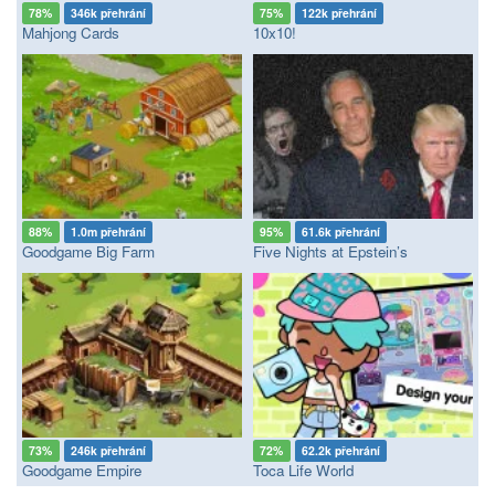
78%
346k přehrání
75%
122k přehrání
Mahjong Cards
10x10!
88%
1.0m přehrání
95%
61.6k přehrání
Goodgame Big Farm
Five Nights at Epstein’s
73%
246k přehrání
72%
62.2k přehrání
Goodgame Empire
Toca Life World