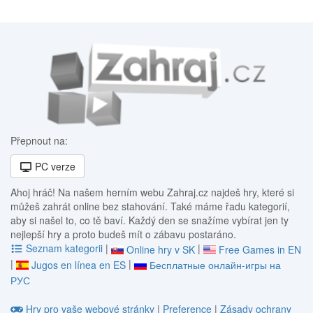
Přepnout na:
PC verze
Ahoj hráč! Na našem herním webu Zahraj.cz najdeš hry, které si
můžeš zahrát online bez stahování. Také máme řadu kategorií,
aby si našel to, co tě baví. Každý den se snažíme vybírat jen ty
nejlepší hry a proto budeš mít o zábavu postaráno.
Seznam kategorii
|
|
Online hry v SK
Free Games in EN
|
|
Jugos en línea en ES
Бесплатные онлайн-игры на
РУС
Hry pro vaše webové stránky
|
Preference
|
Zásady ochrany