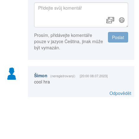
😄
Prosím, přidávejte komentáře
Poslat
pouze v jazyce Čeština, jinak může
být vymazán.
Šimon
(neregistrovaný)
[20:00 08.07.2023]
cool hra
Odpovědět