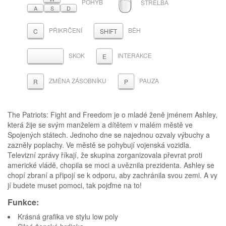
POHYB
STŘELBA
A
S
D
PŘIKRČENÍ
BĚH
C
SHIFT
SKOK
INTERAKCE
MEZERNÍK
E
ZMĚNA ZÁSOBNÍKU
PAUZA
R
P
The Patriots: Fight and Freedom je o mladé ženě jménem Ashley,
která žije se svým manželem a dítětem v malém městě ve
Spojených státech. Jednoho dne se najednou ozvaly výbuchy a
zazněly poplachy. Ve městě se pohybují vojenská vozidla.
Televizní zprávy říkají, že skupina zorganizovala převrat proti
americké vládě, chopila se moci a uvěznila prezidenta. Ashley se
chopí zbraní a připojí se k odporu, aby zachránila svou zemi. A vy
jí budete muset pomoci, tak pojďme na to!
Funkce:
Krásná grafika ve stylu low poly