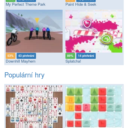
My Perfect Theme Park
Paint Hide & Seek
53%
43 přehrání
89%
14 přehrání
Downhill Mayhem
Splatcha!
Populární hry