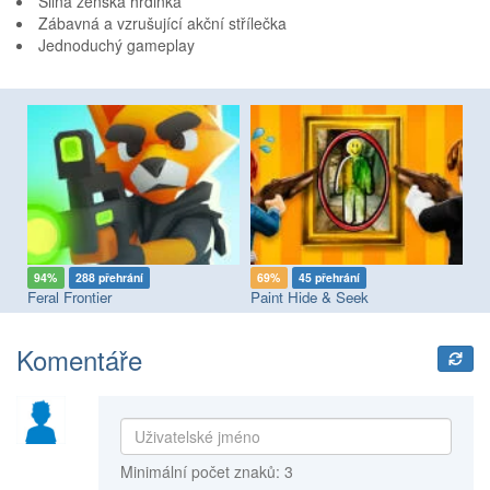
Silná ženská hrdinka
Zábavná a vzrušující akční střílečka
Jednoduchý gameplay
94%
288 přehrání
69%
45 přehrání
8
Feral Frontier
Paint Hide & Seek
Pi
Komentáře
Minimální počet znaků: 3