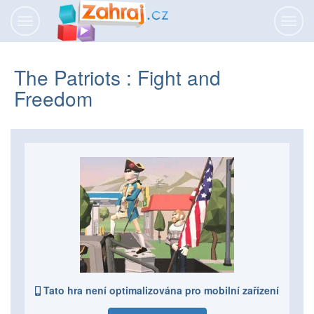
Přepnout
Přepn
navigaci
navig
The Patriots : Fight and
Freedom
Tato hra není optimalizována pro mobilní zařízení