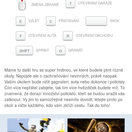
ROLOVACÍ
OTEVÍRÁNÍ GARÁŽE
T
ZMĚNA ZBRANĚ
KOLEČKO
VZLET
PŘISTÁVÁNÍ
SKOK
MEZERNÍK
E
C
OTEVŘENÍ AUTA
OTEVŘENÍ OBCHODU
F
R
SPRINT
GRANÁT
SHIFT
G
Máme tu další hru se super hrdinou, ve které budete plnit různé
úkoly. Nepůjde ale o zachraňování nevinných, právě naopak.
Vaším úkolem bude ničit gagnsteri, auta nebo dokonce i policisty.
Čím více nepřátel zabijete, tak tím více hvězdiček budete mít. To
znamená, že dorazí množství policistů, kteří se budou snažit vás
zatknout. Vy jim to samozřejmě nesmíte dovolit, létejte proto po
okolí a ničte každého, kdo vám zkříží cestu. Tak do toho!