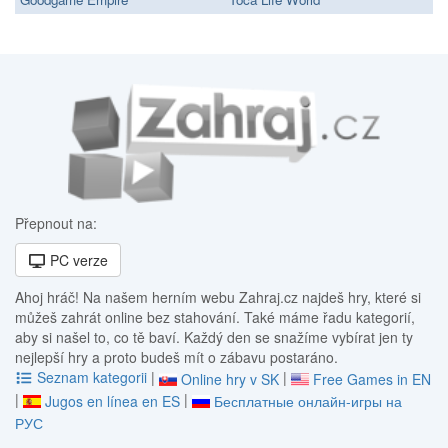
Přepnout na:
PC verze
Ahoj hráč! Na našem herním webu Zahraj.cz najdeš hry, které si
můžeš zahrát online bez stahování. Také máme řadu kategorií,
aby si našel to, co tě baví. Každý den se snažíme vybírat jen ty
nejlepší hry a proto budeš mít o zábavu postaráno.
Seznam kategorii
|
|
Online hry v SK
Free Games in EN
|
|
Jugos en línea en ES
Бесплатные онлайн-игры на
РУС