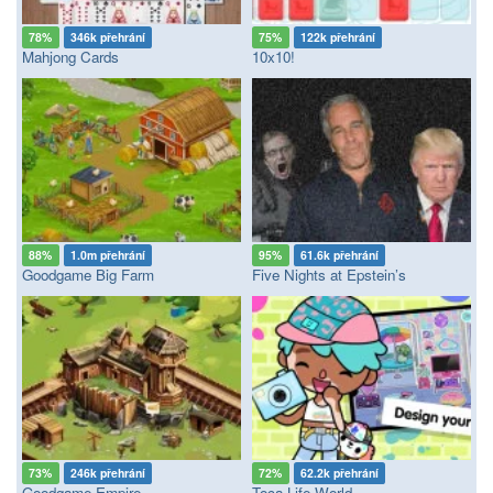
78%
346k přehrání
75%
122k přehrání
Mahjong Cards
10x10!
88%
1.0m přehrání
95%
61.6k přehrání
Goodgame Big Farm
Five Nights at Epstein’s
73%
246k přehrání
72%
62.2k přehrání
Goodgame Empire
Toca Life World