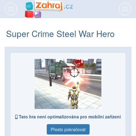
Přepnout
Přepn
navigaci
navig
Super Crime Steel War Hero
Tato hra není optimalizována pro mobilní zařízení
Přesto pokračovat