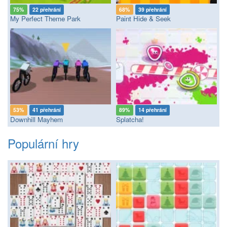
75%
22 přehrání
68%
39 přehrání
My Perfect Theme Park
Paint Hide & Seek
53%
41 přehrání
89%
14 přehrání
Downhill Mayhem
Splatcha!
Populární hry