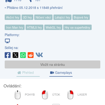
• Přidáno 05.12.2018 s 11848 přehrání
Akční hry
3D hry
Ničení věcí
Létající hry
Bojové hry
Iron Man hry
HTML5 hry
WebGL hry
Hry se superhrdiny
Platformy:
Sdílej na:
Vložit na stránku
Přehled
Gameplays
Ovládání:
MYŠ
LEVÉ
PRAVÉ
POHYB
ÚTOK
LASER
TLAČÍTKO
TLAČÍTKO
MYŠI
MYŠI