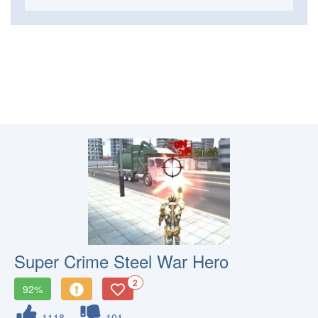
Super Crime Steel War Hero
2
92%
1118
101