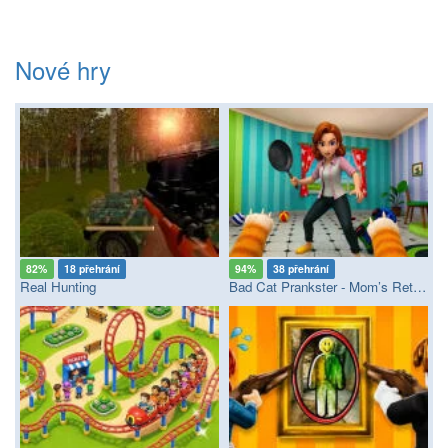
Nové hry
82%
18 přehrání
94%
38 přehrání
Real Hunting
Bad Cat Prankster - Mom’s Return