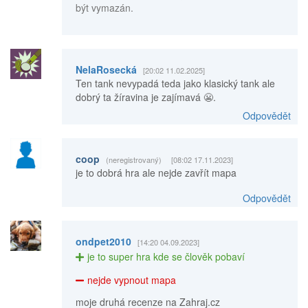
být vymazán.
NelaRosecká
[20:02 11.02.2025]
Ten tank nevypadá teda jako klasický tank ale
dobrý ta žíravina je zajímavá 😬.
Odpovědět
coop
(neregistrovaný)
[08:02 17.11.2023]
je to dobrá hra ale nejde zavřít mapa
Odpovědět
ondpet2010
[14:20 04.09.2023]
je to super hra kde se člověk pobaví
nejde vypnout mapa
moje druhá recenze na Zahraj.cz