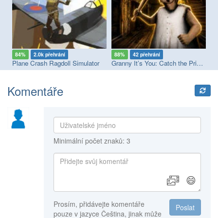
84%
2.0k přehrání
88%
42 přehrání
7
Plane Crash Ragdoll Simulator
Granny It’s You: Catch the Prisoner
Ul
Komentáře
Minimální počet znaků: 3
😄
Prosím, přidávejte komentáře
Poslat
pouze v jazyce Čeština, jinak může