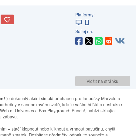
Platformy:
Sdílej na:
Vložit na stránku
on!
je dokonalý akční simulátor chaosu pro fanoušky Marvelu a
uperhrdiny v sandboxovém světě, kde je vaším hřištěm destrukce.
 Web of Universes a Box Playground: Punch!, nabízí strhující
ou zábavu.
ím – stačí klepnout nebo kliknout a vrhnout pavučinu, chytit
o mapě zmatek. Rozbíjejte předměty, odpalujte soupeře a