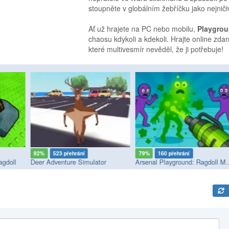
stoupněte v globálním žebříčku jako nejničiv
Ať už hrajete na PC nebo mobilu,
Playgrou
chaosu kdykoli a kdekoli. Hrajte online zd
které multivesmír nevěděl, že ji potřebuje!
92%
523 přehrání
79%
160 přehrání
agdoll
Deer Adventure Simulator
Arsenal Playgro