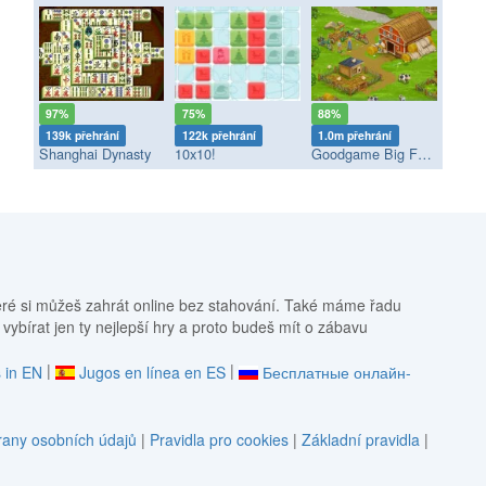
97%
75%
88%
139k přehrání
122k přehrání
1.0m přehrání
Shanghai Dynasty
10x10!
Goodgame Big Farm
eré si můžeš zahrát online bez stahování. Také máme řadu
 vybírat jen ty nejlepší hry a proto budeš mít o zábavu
|
|
 in EN
Jugos en línea en ES
Бесплатные онлайн-
any osobních údajů
|
Pravidla pro cookies
|
Základní pravidla
|