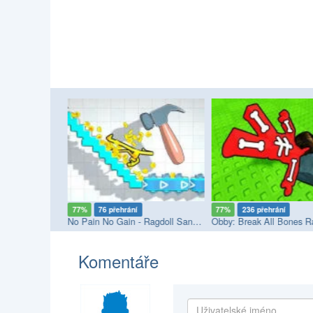
77%
76 přehrání
77%
236 přehrání
No Pain No Gain - Ragdoll Sandbox
Obby: Break All Bones R
Komentáře