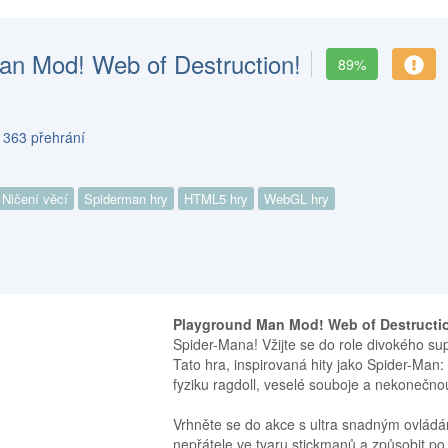
an Mod! Web of Destruction!
89%
 363 přehrání
Ničení věcí
Spiderman hry
HTML5 hry
WebGL hry
Playground Man Mod! Web of Destructi
Spider-Mana! Vžijte se do role divokého s
Tato hra, inspirovaná hity jako Spider-Man:
fyziku ragdoll, veselé souboje a nekonečn
Vrhněte se do akce s ultra snadným ovládán
nepřátele ve tvaru stickmanů a způsobit p