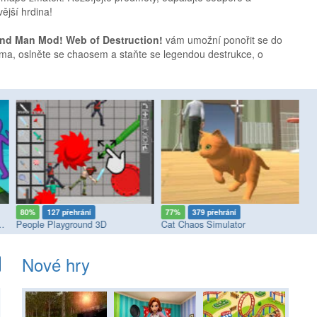
ější hrdina!
nd Man Mod! Web of Destruction!
vám umožní ponořit se do
arma, oslněte se chaosem a staňte se legendou destrukce, o
80%
127 přehrání
77%
379 přehrání
8
und: Ragdoll Mayhem
People Playground 3D
Cat Chaos Simulator
Th
Nové hry