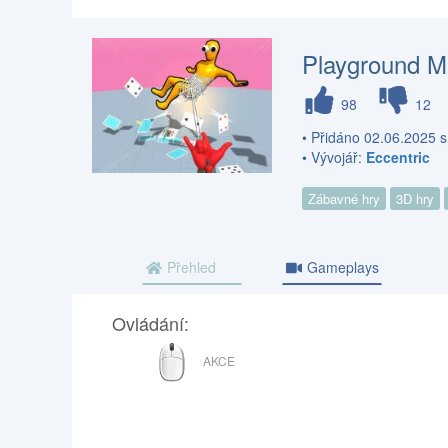
Playground M
98
12
• Přidáno 02.06.2025 s
• Vývojář:
Eccentric
Zábavné hry
3D hry
Přehled
Gameplays
Ovládání:
MYŠ
AKCE