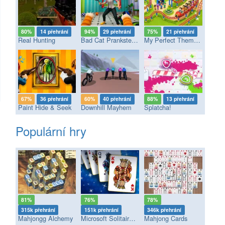
80%
14 přehrání
94%
29 přehrání
75%
21 přehrání
Real Hunting
Bad Cat Prankster - Mom’s Return
My Perfect Theme Park
67%
36 přehrání
60%
40 přehrání
88%
13 přehrání
Paint Hide & Seek
Downhill Mayhem
Splatcha!
Populární hry
81%
76%
78%
315k přehrání
151k přehrání
346k přehrání
Mahjongg Alchemy
Microsoft Solitaire Collection
Mahjong Cards