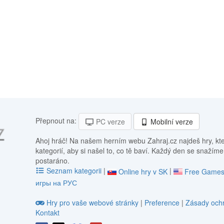
Přepnout na:
PC verze
Mobilní verze
Ahoj hráč! Na našem herním webu Zahraj.cz najdeš hry, kt
kategorií, aby si našel to, co tě baví. Každý den se snažíme
postaráno.
Seznam kategorii
|
|
Online hry v SK
Free Games
игры на РУС
Hry pro vaše webové stránky
|
Preference
|
Zásady ochr
Kontakt