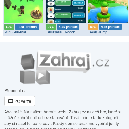
80%
14.6k přehrání
77%
4.9k přehrání
59%
4.1k přehrání
Mini Survival
Business Tycoon
Bean Jump
Přepnout na:
PC verze
Ahoj hráč! Na našem herním webu Zahraj.cz najdeš hry, které si
můžeš zahrát online bez stahování. Také máme řadu kategorií,
aby si našel to, co tě baví. Každý den se snažíme vybírat jen ty
nejlepší hry a proto budeš mít o zábavu postaráno.