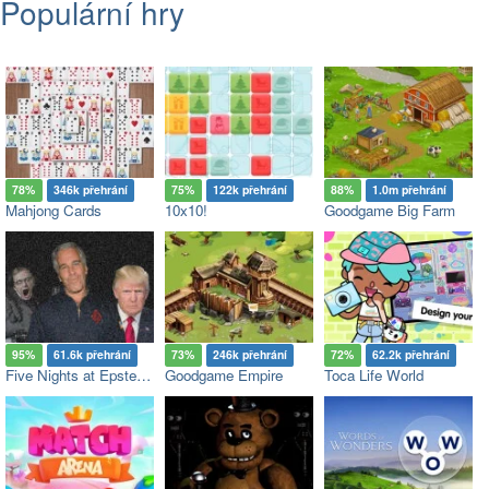
Populární hry
78%
346k přehrání
75%
122k přehrání
88%
1.0m přehrání
Mahjong Cards
10x10!
Goodgame Big Farm
95%
61.6k přehrání
73%
246k přehrání
72%
62.2k přehrání
Five Nights at Epstein’s
Goodgame Empire
Toca Life World