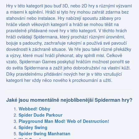
Hry v této kategorii jsou buď 3D, nebo 2D hry s různými výzvami
a misemi k splnění. Hráči si tyto hry mohou zahrát zdarma bez
stahování nebo instalace. Hry nabízejí spoustu zábavy pro
hráče všech věkových kategorií a hráči se mohou těšit na
pravidelně přidávané nové hry v této kategorii. V těchto hrách
hráči ovládají Spidermana, který prochází různými úrovněmi,
bojuje s padouchy, zachraňuje rukojmí a používá své pavoučí
dovednosti k záchraně situace. Ve hře jsou také různé překážky
a výzvy, které musí hráči překonat, aby splnili misi. Celkově
vzato, Spiderman Games poskytují hráčům možnost ponořit se
do světa Spidermana a zažít jeho dobrodružství na vlastní kůži.
Díky pravidelnému přidávání nových her je v této vzrušující
kategorii her vždy něco nového k prozkoumání a užití.
Jaké jsou momentálně nejoblíbenější Spiderman hry?
Webbed! Obby
Spider Dude Parkour
Playground Man Mod! Web of Destruction!
Spidey Swing
Spider Swing Manhattan