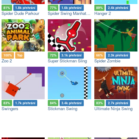
81%
1.8k přehrání
77%
1.6k přehrání
89%
2.4k přehrání
Spider Dude Parkour
Spider Swing Manhattan
Hanger 2
op
T
100%
Top
72%
3.1k přehrání
66%
2.3k přehrání
Zoo 2
Super Stickman Sling
Spider Zombie
83%
1.7k přehrání
84%
3.4k přehrání
83%
2.7k přehrání
Swingers
Stickman Swing
Ultimate Ninja Swing