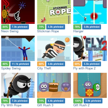
84%
7.3k přehrání
74%
3.3k přehrání
78%
3.9k přehrání
Neon Swing
Stickman Rope
Hanger
80%
11.1k přehrání
68%
3.6k přehrání
69%
5.5k přehrání
Spidey Swing
City Theft
Fly with Rope 2
79%
7.2k přehrání
74%
4.4k přehrání
100%
3.9k přehrání
Fly With Rope
Gift Rush 3
Gift Rush 2