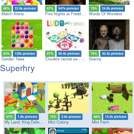
86%
32.8k přehrání
87%
947k přehrání
79%
24.8k přehrání
Match Arena
Five Nights at Freddy's
Words Of Wonders
84%
129k přehrání
87%
58.4k přehrání
78%
30.4k přehrání
Garden Tales
Člověče nezlob se - Multiplayer
Granny
Superhry
87%
1.8k přehrání
73%
3.6k přehrání
88%
15.5k přehrání
My Land: King Defender
Mini Colony
Mini Farm