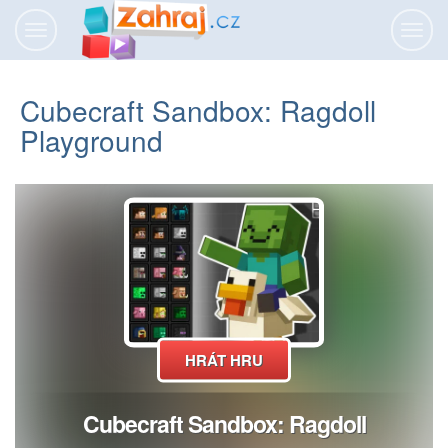
Přepnout
Přepn
navigaci
navig
Cubecraft Sandbox: Ragdoll
Playground