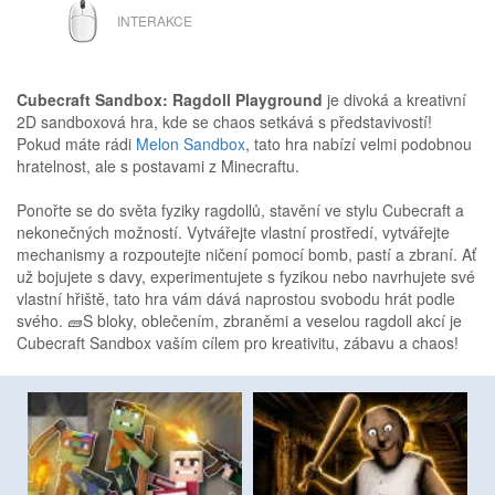
MYŠ
INTERAKCE
Cubecraft Sandbox: Ragdoll Playground
je divoká a kreativní
2D sandboxová hra, kde se chaos setkává s představivostí!
Pokud máte rádi
Melon Sandbox
, tato hra nabízí velmi podobnou
hratelnost, ale s postavami z Minecraftu.
Ponořte se do světa fyziky ragdollů, stavění ve stylu Cubecraft a
nekonečných možností. Vytvářejte vlastní prostředí, vytvářejte
mechanismy a rozpoutejte ničení pomocí bomb, pastí a zbraní. Ať
už bojujete s davy, experimentujete s fyzikou nebo navrhujete své
vlastní hřiště, tato hra vám dává naprostou svobodu hrát podle
svého. 🧱S bloky, oblečením, zbraněmi a veselou ragdoll akcí je
Cubecraft Sandbox vaším cílem pro kreativitu, zábavu a chaos!