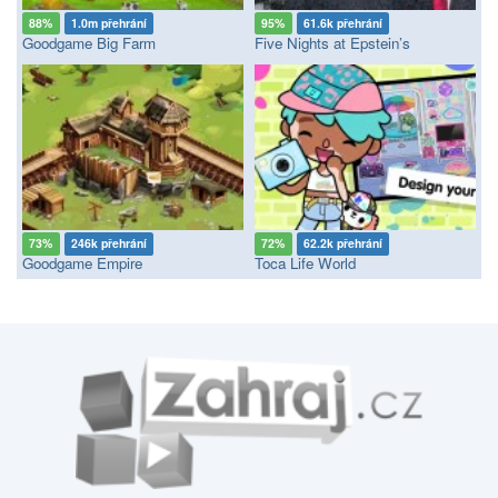
88%
1.0m přehrání
95%
61.6k přehrání
Goodgame Big Farm
Five Nights at Epstein’s
73%
246k přehrání
72%
62.2k přehrání
Goodgame Empire
Toca Life World