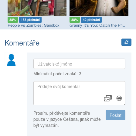
88%
158 přehrání
88%
42 přehrání
7
nd
People vs Zombies: Sandbox
Granny It’s You: Catch the Prisoner
Ob
Komentáře
Minimální počet znaků: 3
😄
Prosím, přidávejte komentáře
Poslat
pouze v jazyce Čeština, jinak může
být vymazán.