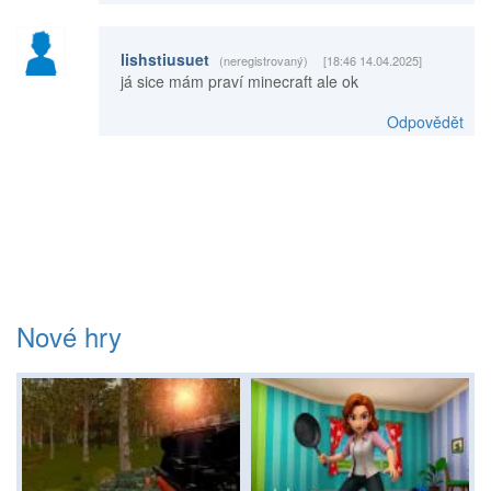
lishstiusuet
(neregistrovaný)
[18:46 14.04.2025]
já sice mám praví minecraft ale ok
Odpovědět
Nové hry