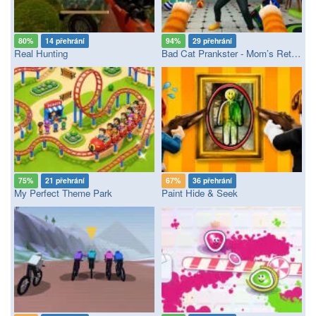
80%
14 přehrání
94%
29 přehrání
Real Hunting
Bad Cat Prankster - Mom’s Return
75%
21 přehrání
67%
36 přehrání
My Perfect Theme Park
Paint Hide & Seek