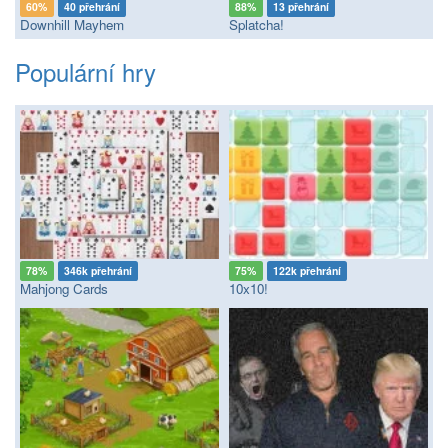
60%
40 přehrání
88%
13 přehrání
Downhill Mayhem
Splatcha!
Populární hry
78%
346k přehrání
75%
122k přehrání
Mahjong Cards
10x10!