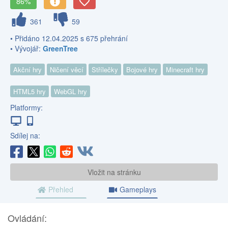
86%
361
59
• Přidáno 12.04.2025 s 675 přehrání
• Vývojář:
GreenTree
Akční hry
Ničení věcí
Střílečky
Bojové hry
Minecraft hry
HTML5 hry
WebGL hry
Platformy:
Sdílej na:
Vložit na stránku
Přehled
Gameplays
Ovládání: