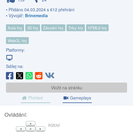
• Přidáno 04.03.2024 s 612 přehrání
• Vývojář:
Brinemedia
Auta hry
3D hry
Závodní hry
Triky hry
HTML5 hry
WebGL hry
Platformy:
Sdílej na:
Vložit na stránku
Přehled
Gameplays
Ovládání:
NAHORU
ŘÍZENÍ
VLEVO
DOLŮ
VPRAVO