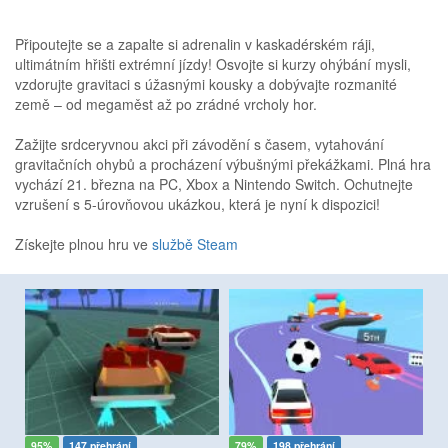
Připoutejte se a zapalte si adrenalin v kaskadérském ráji,
ultimátním hřišti extrémní jízdy! Osvojte si kurzy ohýbání mysli,
vzdorujte gravitaci s úžasnými kousky a dobývajte rozmanité
země – od megaměst až po zrádné vrcholy hor.
Zažijte srdceryvnou akci při závodění s časem, vytahování
gravitačních ohybů a procházení výbušnými překážkami. Plná hra
vychází 21. března na PC, Xbox a Nintendo Switch. Ochutnejte
vzrušení s 5-úrovňovou ukázkou, která je nyní k dispozici!
Získejte plnou hru ve
službě Steam
95%
147 přehrání
79%
198 přehrání
8