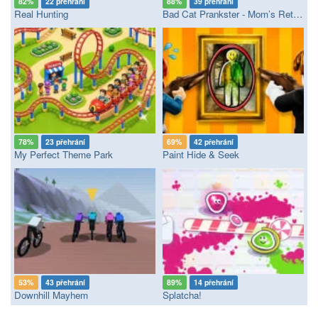
82%
22 přehrání
88%
39 přehrání
Real Hunting
Bad Cat Prankster - Mom’s Return
78%
23 přehrání
69%
42 přehrání
My Perfect Theme Park
Paint Hide & Seek
53%
43 přehrání
89%
14 přehrání
Downhill Mayhem
Splatcha!