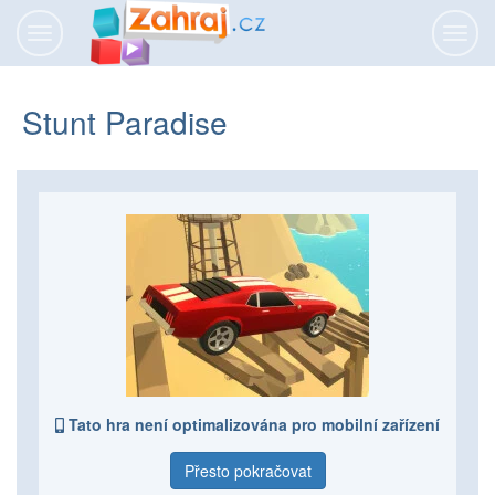
Přepnout
Přepn
navigaci
navig
Stunt Paradise
Tato hra není optimalizována pro mobilní zařízení
Přesto pokračovat