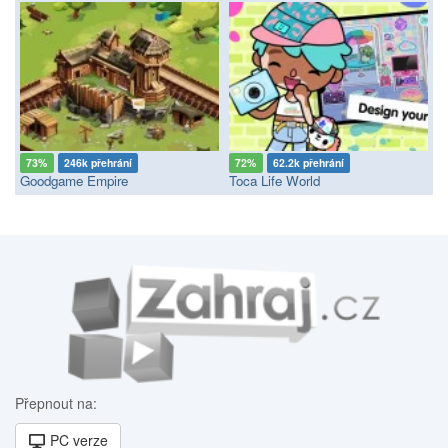
73%
246k přehrání
72%
62.2k přehrání
Goodgame Empire
Toca Life World
Přepnout na:
PC verze