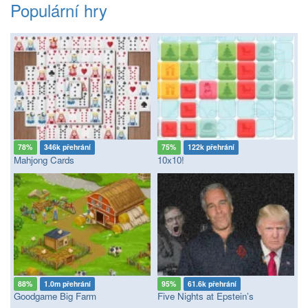
Populární hry
78%
346k přehrání
75%
122k přehrání
Mahjong Cards
10x10!
88%
1.0m přehrání
95%
61.6k přehrání
Goodgame Big Farm
Five Nights at Epstein’s