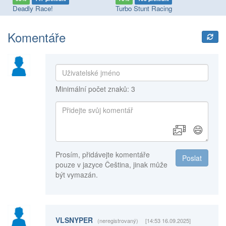
Deadly Race!
Turbo Stunt Racing
Bi
Komentáře
Minimální počet znaků: 3
😄
Prosím, přidávejte komentáře
Poslat
pouze v jazyce Čeština, jinak může
být vymazán.
VLSNYPER
(neregistrovaný)
[14:53 16.09.2025]