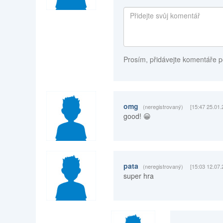
Prosím, přidávejte komentáře p
omg
(neregistrovaný)
[15:47 25.01.
good! 😀
pata
(neregistrovaný)
[15:03 12.07.
super hra