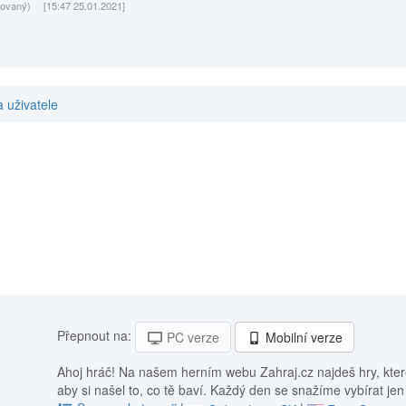
rovaný)
[15:47 25.01.2021]
 uživatele
Přepnout na:
PC verze
Mobilní verze
Ahoj hráč! Na našem herním webu Zahraj.cz najdeš hry, kter
aby si našel to, co tě baví. Každý den se snažíme vybírat jen