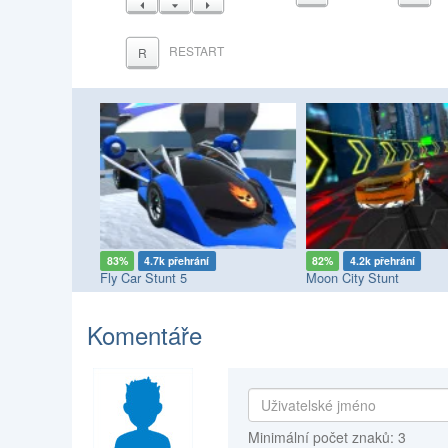
VLEVO
DOLŮ
VPRAVO
RESTART
R
83%
4.7k přehrání
82%
4.2k přehrání
nts
Fly Car Stunt 5
Moon City Stunt
Komentáře
Minimální počet znaků: 3