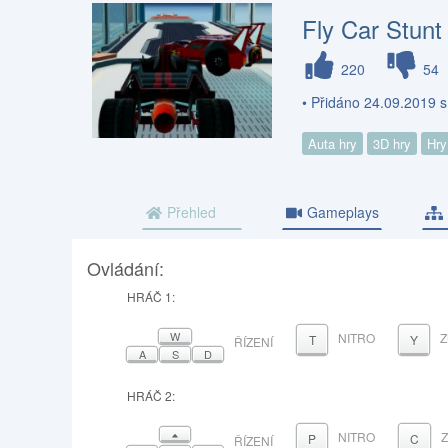
Fly Car Stunt
220
54
• Přidáno 24.09.2019 
Auta hry
3D hry
Hry
Přehled
Gameplays
Ovládání:
HRÁČ 1:
W
NITRO
Z
T
Y
ŘÍZENÍ
A
S
D
HRÁČ 2:
NAHORU
NITRO
P
C
ŘÍZENÍ