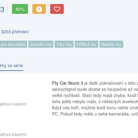
 3
80%
s 3203 přehrání
 pro dva hráče
Závodní hry
Triky hry
HTML5 hry
WebGL hry
Hry ze série
Fly Car Stunt 3
je další pokračování z této
samozřejmě bude dostat se bezpečně až na 
velké rychlosti. Stačí tedy malá chyba, kvů
toho ještě nebylo málo, v některých levelech
MĚNA KAMERY
Když vás trefí, můžete kvůli tomu náhle změ
PC. Pokud tedy máte u sebe kamaráda, určit
ZMĚNA KAMERY