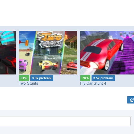
91%
3.0k přehrání
78%
3.5k přehrání
Two Stunts
Fly Car Stunt 4