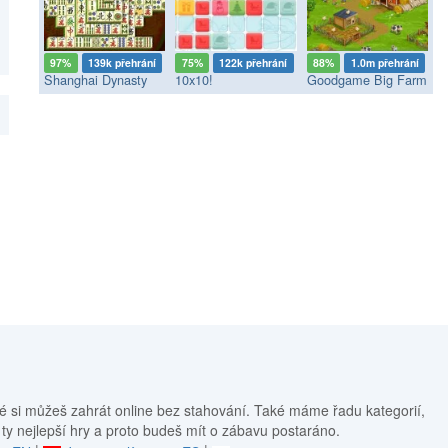
97%
139k přehrání
75%
122k přehrání
88%
1.0m přehrání
Shanghai Dynasty
10x10!
Goodgame Big Farm
é si můžeš zahrát online bez stahování. Také máme řadu kategorií,
 ty nejlepší hry a proto budeš mít o zábavu postaráno.