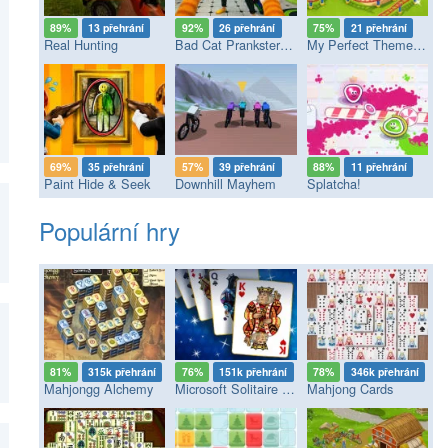
89%
13 přehrání
92%
26 přehrání
75%
21 přehrání
Real Hunting
Bad Cat Prankster - Mom’s Return
My Perfect Theme Park
69%
35 přehrání
57%
39 přehrání
88%
11 přehrání
Paint Hide & Seek
Downhill Mayhem
Splatcha!
Populární hry
81%
315k přehrání
76%
151k přehrání
78%
346k přehrání
Mahjongg Alchemy
Microsoft Solitaire Collection
Mahjong Cards