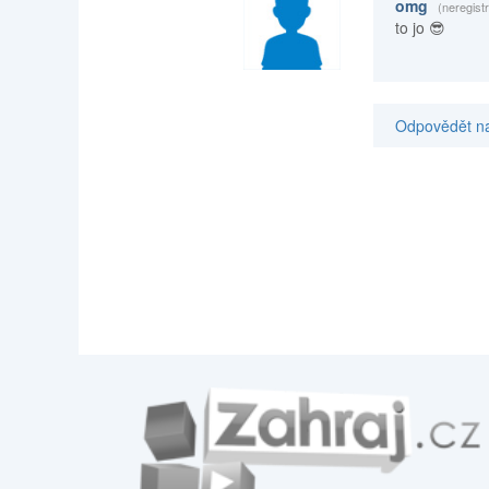
omg
(neregist
to jo 😎
Odpovědět na