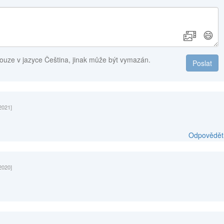
😄
ouze v jazyce Čeština, jinak může být vymazán.
Poslat
2021]
Odpovědět
2020]