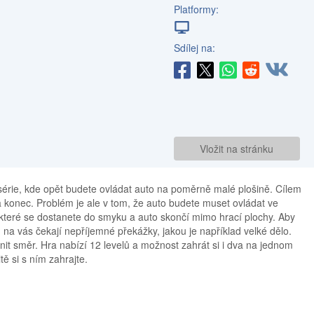
Platformy:
Sdílej na:
Vložit na stránku
 série, kde opět budete ovládat auto na poměrně malé plošině. Cílem
konec. Problém je ale v tom, že auto budete muset ovládat ve
li které se dostanete do smyku a auto skončí mimo hrací plochy. Aby
 na vás čekají nepříjemné překážky, jakou je například velké dělo.
nit směr. Hra nabízí 12 levelů a možnost zahrát si i dva na jednom
ě si s ním zahrajte.