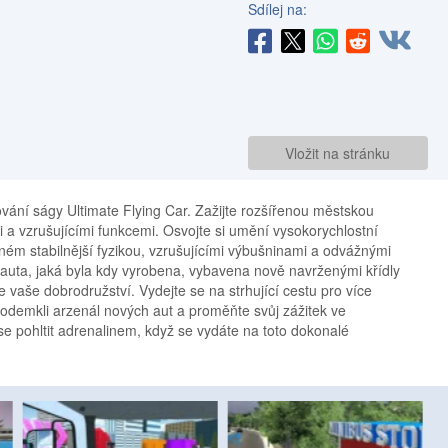
Sdílej na:
Vložit na stránku
ání ságy Ultimate Flying Car. Zažijte rozšířenou městskou
i a vzrušujícími funkcemi. Osvojte si umění vysokorychlostní
ném stabilnější fyzikou, vzrušujícími výbušninami a odvážnými
 auta, jaká byla kdy vyrobena, vybavena nově navrženými křídly
je vaše dobrodružství. Vydejte se na strhující cestu pro více
i odemkli arzenál nových aut a proměňte svůj zážitek ve
se pohltit adrenalinem, když se vydáte na toto dokonalé