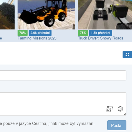
78%
2.6k přehrání
75%
1.3k přehrání
ge
Farming Missions 2023
Truck Driver: Snowy Roads
😄
e pouze v jazyce Čeština, jinak může být vymazán.
Poslat