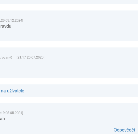
:26 03.12.2024]
pravdu
trovaný)
[21:17 20.07.2025]
a
na uživatele
:19 05.05.2024]
hah
Odpovědět