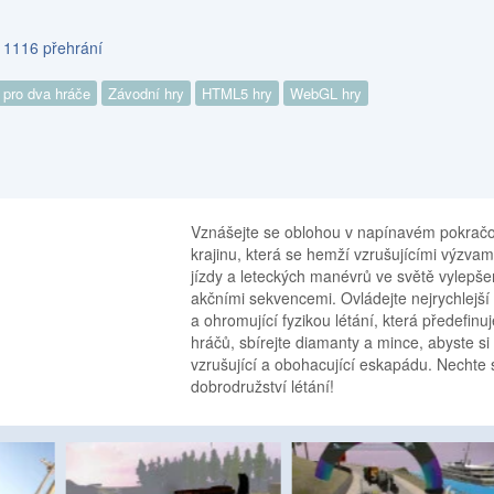
s 1116 přehrání
 pro dva hráče
Závodní hry
HTML5 hry
WebGL hry
Vznášejte se oblohou v napínavém pokračov
krajinu, která se hemží vzrušujícími výzvam
jízdy a leteckých manévrů ve světě vylepše
akčními sekvencemi. Ovládejte nejrychlejší
a ohromující fyzikou létání, která předefinu
hráčů, sbírejte diamanty a mince, abyste s
vzrušující a obohacující eskapádu. Nechte 
dobrodružství létání!