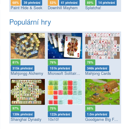
68%
39 přehrání
53%
41 přehrání
89%
14 přehrání
Paint Hide & Seek
Downhill Mayhem
Splatcha!
Populární hry
81%
76%
78%
315k přehrání
151k přehrání
346k přehrání
Mahjongg Alchemy
Microsoft Solitaire Collection
Mahjong Cards
97%
75%
88%
139k přehrání
122k přehrání
1.0m přehrání
Shanghai Dynasty
10x10!
Goodgame Big Farm