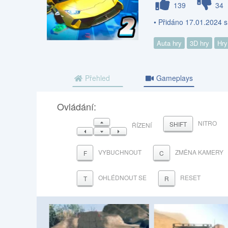
139
34
• Přidáno 17.01.2024 
Auta hry
3D hry
Hry
Přehled
Gameplays
Ovládání:
NAHORU
NITRO
SHIFT
ŘÍZENÍ
VLEVO
DOLŮ
VPRAVO
VYBUCHNOUT
ZMĚNA KAMERY
F
C
OHLÉDNOUT SE
RESET
T
R