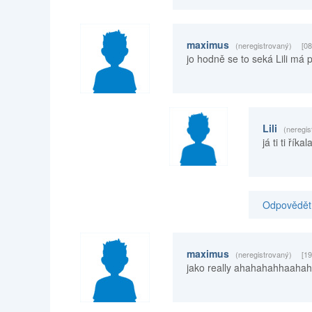
maximus
(neregistrovaný)
[08
jo hodně se to seká Lili má 
Lili
(neregis
já ti ti říkal
Odpovědět 
maximus
(neregistrovaný)
[19
jako really ahahahahhaaha