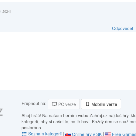
4.2024]
Odpovědět
Přepnout na:
PC verze
Mobilní verze
Ahoj hráč! Na našem herním webu Zahraj.cz najdeš hry, kt
kategorií, aby si našel to, co tě baví. Každý den se snažíme
postaráno.
Seznam kategorii
|
|
Online hry v SK
Free Games