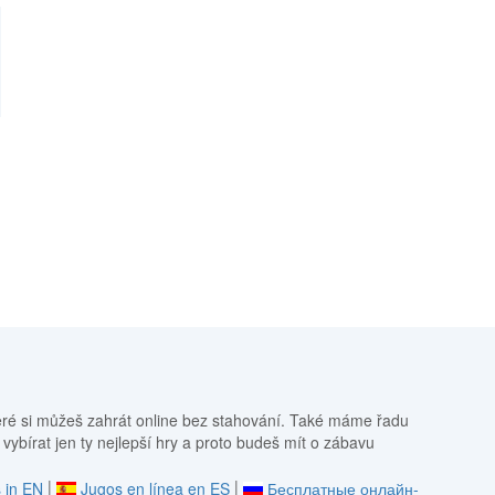
eré si můžeš zahrát online bez stahování. Také máme řadu
 vybírat jen ty nejlepší hry a proto budeš mít o zábavu
|
|
 in EN
Jugos en línea en ES
Бесплатные онлайн-