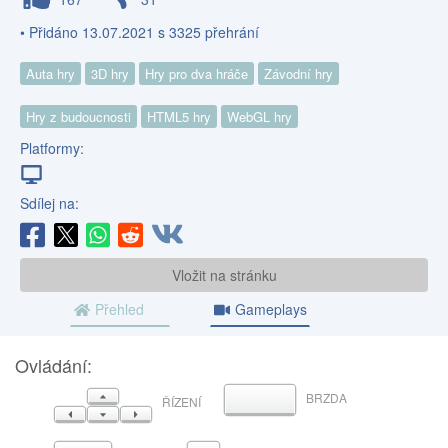
• Přidáno 13.07.2021 s 3325 přehrání
Auta hry
3D hry
Hry pro dva hráče
Závodní hry
Hry z budoucnosti
HTML5 hry
WebGL hry
Platformy:
Sdílej na:
Vložit na stránku
Přehled
Gameplays
Ovládání:
NAHORU
BRZDA
MEZERNÍK
ŘÍZENÍ
VLEVO
DOLŮ
VPRAVO