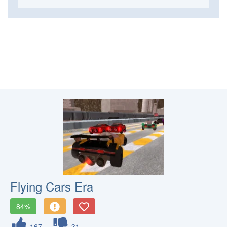
Flying Cars Era
84%
167
31