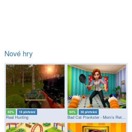
Nové hry
82%
18 přehrání
94%
38 přehrání
Real Hunting
Bad Cat Prankster - Mom’s Return