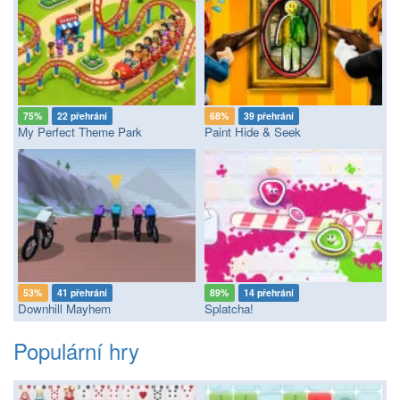
75%
22 přehrání
68%
39 přehrání
My Perfect Theme Park
Paint Hide & Seek
53%
41 přehrání
89%
14 přehrání
Downhill Mayhem
Splatcha!
Populární hry