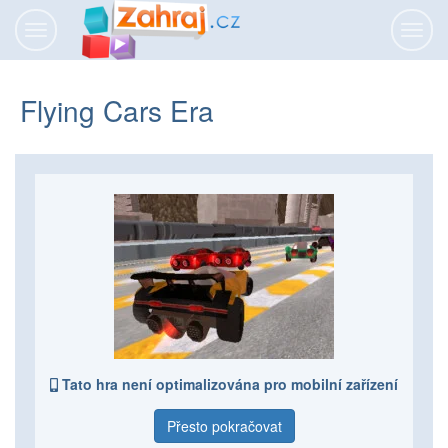
Přepnout
Přepn
navigaci
navig
Flying Cars Era
Tato hra není optimalizována pro mobilní zařízení
Přesto pokračovat