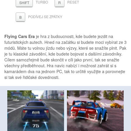
TURBO
RESET
SHIFT
R
PODÍVEJ SE ZPÁTKY
B
Flying Cars Era
je hra z budoucnosti, kde budete jezdit na
futuristických autech. Hned na začátku si budete moci vybírat ze 3
módů. Máte tu volnou jízdu nebo výzvy, které se snažíte plnit. Pak
je tu klasické závodění, kde budete bojovat s dalšími závodníky.
Cílem samozřejmě bude skončit v cíli jako první, tak se snažte
všechny předběhnout. Hra navíc nabízí i možnost zahrát si s
kamarádem dva na jednom PC, tak to určitě využijte a porovnejte
si tak své řidičské dovednosti.