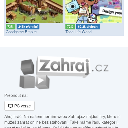
73%
246k přehrání
72%
62.2k přehrání
Goodgame Empire
Toca Life World
Přepnout na:
PC verze
Ahoj hráč! Na našem herním webu Zahraj.cz najdeš hry, které si
můžeš zahrát online bez stahování. Také máme řadu kategorií,
aby si našel to, co tě baví. Každý den se snažíme vybírat jen ty