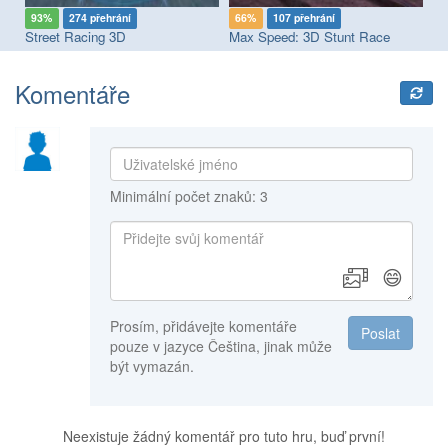
93%
274 přehrání
66%
107 přehrání
9
Street Racing 3D
Max Speed: 3D Stunt Race
Komentáře
Minimální počet znaků: 3
😄
Prosím, přidávejte komentáře
Poslat
pouze v jazyce Čeština, jinak může
být vymazán.
Neexistuje žádný komentář pro tuto hru, buď první!