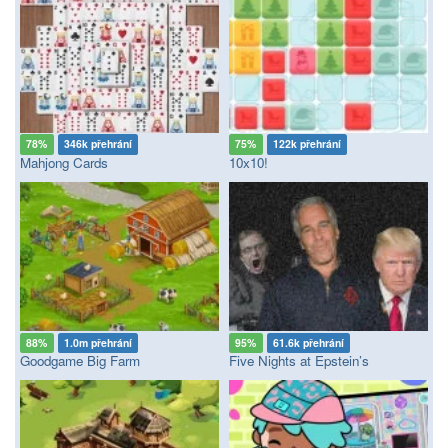
78%
346k přehrání
75%
122k přehrání
Mahjong Cards
10x10!
88%
1.0m přehrání
95%
61.6k přehrání
Goodgame Big Farm
Five Nights at Epstein’s