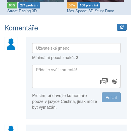
93%
274 přehrání
66%
108 přehrání
9
Street Racing 3D
Max Speed: 3D Stunt Race
Komentáře
Minimální počet znaků: 3
😄
Prosím, přidávejte komentáře
Poslat
pouze v jazyce Čeština, jinak může
být vymazán.