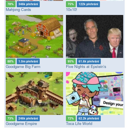
78%
346k přehrání
75%
122k přehrání
Mahjong Cards
10x10!
88%
1.0m přehrání
95%
61.6k přehrání
Goodgame Big Farm
Five Nights at Epstein’s
73%
246k přehrání
72%
62.2k přehrání
Goodgame Empire
Toca Life World