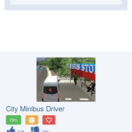
City Minibus Driver
78%
645
180