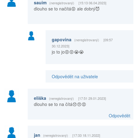
sauim
(neregistrovaný)
[15:13 06.04.2023]
dlouho se to načítá😡 ale dobrý😈
gapovina
(neregistrovaný)
[09:57
30.12.2023]
jo to jo😡😡😭😭
Odpovědět na uživatele
eliška
(neregistrovaný)
[17:51 29.01.2023]
dlouho se to na čítá😞😠😡
Odpovědět
jan
(neregistrovaný)
[17:33 18.11.2022]