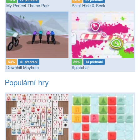
My Perfect Theme Park
Paint Hide & Seek
53%
41 přehrání
89%
14 přehrání
Downhill Mayhem
Splatcha!
Populární hry