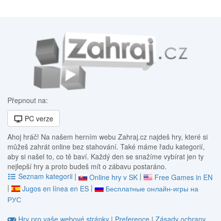
Přepnout na:
PC verze
Ahoj hráč! Na našem herním webu Zahraj.cz najdeš hry, které si
můžeš zahrát online bez stahování. Také máme řadu kategorií,
aby si našel to, co tě baví. Každý den se snažíme vybírat jen ty
nejlepší hry a proto budeš mít o zábavu postaráno.
Seznam kategorii
|
|
Online hry v SK
Free Games in EN
|
|
Jugos en línea en ES
Бесплатные онлайн-игры на
РУС
Hry pro vaše webové stránky
|
Preference
|
Zásady ochrany