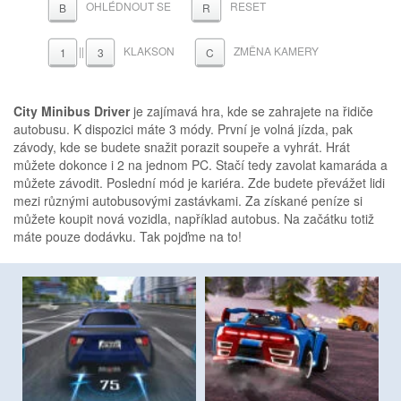
OHLÉDNOUT SE
RESET
B
R
||
KLAKSON
ZMĚNA KAMERY
1
3
C
City Minibus Driver
je zajímavá hra, kde se zahrajete na řidiče
autobusu. K dispozici máte 3 módy. První je volná jízda, pak
závody, kde se budete snažit porazit soupeře a vyhrát. Hrát
můžete dokonce i 2 na jednom PC. Stačí tedy zavolat kamaráda a
můžete závodit. Poslední mód je kariéra. Zde budete převážet lidi
mezi různými autobusovými zastávkami. Za získané peníze si
můžete koupit nová vozidla, například autobus. Na začátku totiž
máte pouze dodávku. Tak pojďme na to!