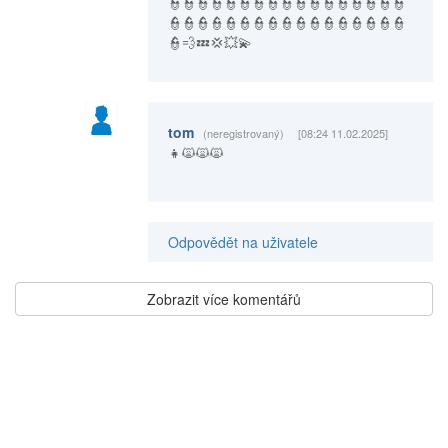
👮👮👮👮👮👮👮👮👮👮👮👮👮👮👮👮👮
👮👮👮👮👮👮👮👮👮👮👮👮👮👮👮👮👮
👮💨💤💢💥💫
tom
(neregistrovaný)
[08:24 11.02.2025]
👧🙀🙀🙀
Odpovědět na uživatele
Zobrazit více komentářů