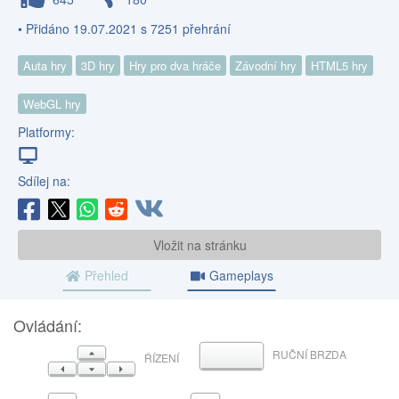
• Přidáno 19.07.2021 s 7251 přehrání
Auta hry
3D hry
Hry pro dva hráče
Závodní hry
HTML5 hry
WebGL hry
Platformy:
Sdílej na:
Vložit na stránku
Přehled
Gameplays
Ovládání:
NAHORU
RUČNÍ BRZDA
MEZERNÍK
ŘÍZENÍ
VLEVO
DOLŮ
VPRAVO