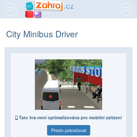
Přepnout
Přepn
navigaci
navig
City Minibus Driver
Tato hra není optimalizována pro mobilní zařízení
Přesto pokračovat