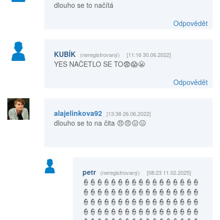
dlouho se to načítá
Odpovědět
KUBÍK
(neregistrovaný)
[11:16 30.06.2022]
YES NAČETLO SE TO😨😱😬
Odpovědět
alajelinkova92
[13:38 26.06.2022]
dlouho se to na čita 😠😠😖😖
petr
(neregistrovaný)
[08:23 11.02.2025]
👮👮👮👮👮👮👮👮👮👮👮👮👮👮👮👮👮
👮👮👮👮👮👮👮👮👮👮👮👮👮👮👮👮👮
👮👮👮👮👮👮👮👮👮👮👮👮👮👮👮👮👮
👮👮👮👮👮👮👮👮👮👮👮👮👮👮👮👮👮