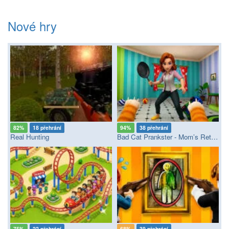
Nové hry
82%
18 přehrání
94%
38 přehrání
Real Hunting
Bad Cat Prankster - Mom’s Return
75%
22 přehrání
68%
39 přehrání