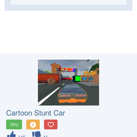
Cartoon Stunt Car
78%
146
41