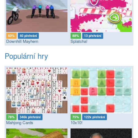
60%
40 přehrání
88%
13 přehrání
Downhill Mayhem
Splatcha!
Populární hry
78%
346k přehrání
75%
122k přehrání
Mahjong Cards
10x10!