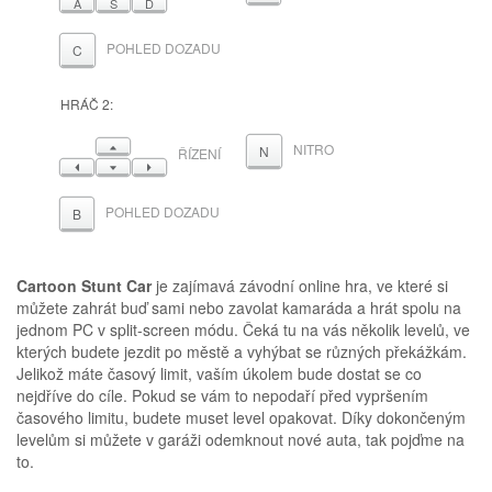
A
S
D
POHLED DOZADU
C
HRÁČ 2:
NAHORU
NITRO
N
ŘÍZENÍ
VLEVO
DOLŮ
VPRAVO
POHLED DOZADU
B
Cartoon Stunt Car
je zajímavá závodní online hra, ve které si
můžete zahrát buď sami nebo zavolat kamaráda a hrát spolu na
jednom PC v split-screen módu. Čeká tu na vás několik levelů, ve
kterých budete jezdit po městě a vyhýbat se různých překážkám.
Jelikož máte časový limit, vaším úkolem bude dostat se co
nejdříve do cíle. Pokud se vám to nepodaří před vypršením
časového limitu, budete muset level opakovat. Díky dokončeným
levelům si můžete v garáži odemknout nové auta, tak pojďme na
to.