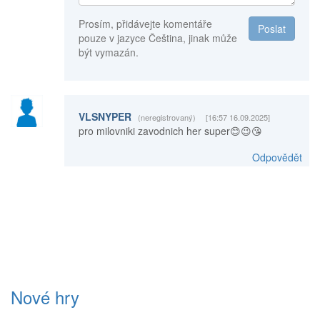
Prosím, přidávejte komentáře
Poslat
pouze v jazyce Čeština, jinak může
být vymazán.
VLSNYPER
(neregistrovaný)
[16:57 16.09.2025]
pro milovniki zavodnich her super😊😉😘
Odpovědět
Nové hry