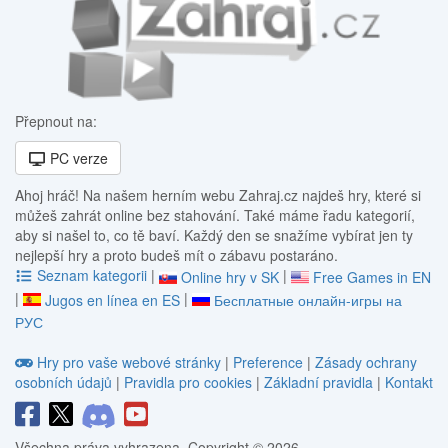
Přepnout na:
PC verze
Ahoj hráč! Na našem herním webu Zahraj.cz najdeš hry, které si
můžeš zahrát online bez stahování. Také máme řadu kategorií,
aby si našel to, co tě baví. Každý den se snažíme vybírat jen ty
nejlepší hry a proto budeš mít o zábavu postaráno.
Seznam kategorii
|
|
Online hry v SK
Free Games in EN
|
|
Jugos en línea en ES
Бесплатные онлайн-игры на
РУС
Hry pro vaše webové stránky
|
Preference
|
Zásady ochrany
osobních údajů
|
Pravidla pro cookies
|
Základní pravidla
|
Kontakt
Všechna práva vyhrazena. Copyright © 2026.