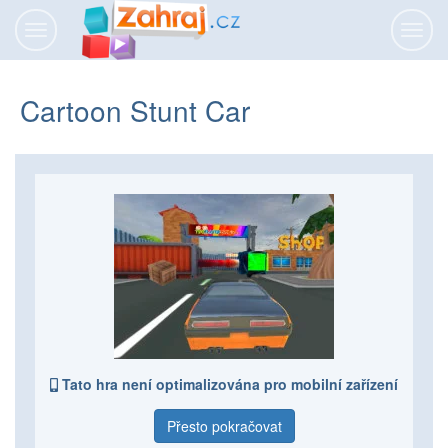
Přepnout
Přepn
navigaci
navig
Cartoon Stunt Car
Tato hra není optimalizována pro mobilní zařízení
Přesto pokračovat