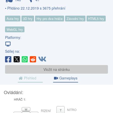
• Přidáno 22.12.2019 s 3675 přehrání
Auta hry
3D hry
Hry pro dva hráče
Závodní hry
HTML5 hry
WebGL hry
Platformy:
Sdílej na:
Vložit na stránku
Přehled
Gameplays
Ovládání:
HRÁČ 1:
W
NITRO
T
ŘÍZENÍ