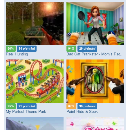
80%
14 přehrání
94%
29 přehrání
Real Hunting
Bad Cat Prankster - Mom’s Return
75%
21 přehrání
67%
36 přehrání
My Perfect Theme Park
Paint Hide & Seek