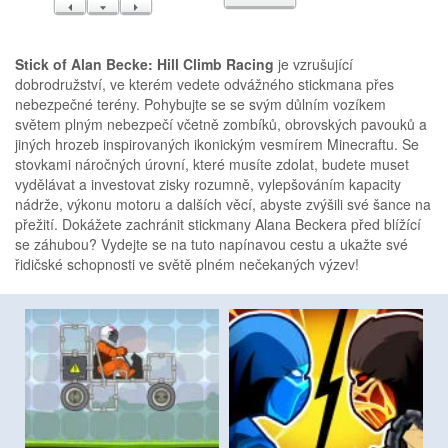
VLEVO
DOLŮ
VPRAVO
Stick of Alan Becke: Hill Climb Racing
je vzrušující
dobrodružství, ve kterém vedete odvážného stickmana přes
nebezpečné terény. Pohybujte se se svým důlním vozíkem
světem plným nebezpečí včetně zombíků, obrovských pavouků a
jiných hrozeb inspirovaných ikonickým vesmírem Minecraftu. Se
stovkami náročných úrovní, které musíte zdolat, budete muset
vydělávat a investovat zisky rozumně, vylepšováním kapacity
nádrže, výkonu motoru a dalších věcí, abyste zvýšili své šance na
přežití. Dokážete zachránit stickmany Alana Beckera před blížící
se záhubou? Vydejte se na tuto napínavou cestu a ukažte své
řidičské schopnosti ve světě plném nečekaných výzev!