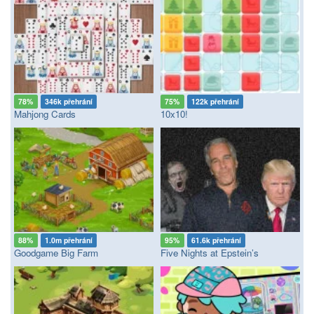
78%
346k přehrání
75%
122k přehrání
Mahjong Cards
10x10!
88%
1.0m přehrání
95%
61.6k přehrání
Goodgame Big Farm
Five Nights at Epstein’s