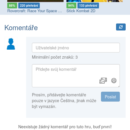
88%
220 přehrání
94%
133 přehrání
7
ad Paradise: The Road Warrior
Rovercraft: Race Your Space Car
Stick Kombat 2D
Cu
Komentáře
Minimální počet znaků: 3
😄
Prosím, přidávejte komentáře
Poslat
pouze v jazyce Čeština, jinak může
být vymazán.
Neexistuje žádný komentář pro tuto hru, buď první!