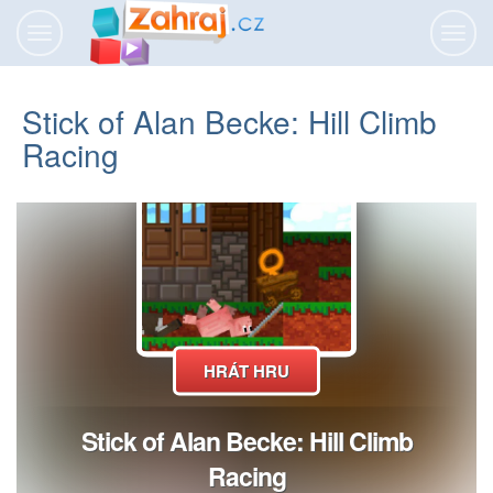
Přepnout
Přepn
navigaci
navig
Stick of Alan Becke: Hill Climb
Racing