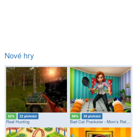
Nové hry
82%
22 přehrání
88%
39 přehrání
Real Hunting
Bad Cat Prankster - Mom’s Return