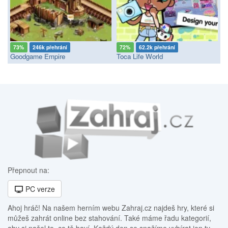
73%
246k přehrání
72%
62.2k přehrání
Goodgame Empire
Toca Life World
Přepnout na:
PC verze
Ahoj hráč! Na našem herním webu Zahraj.cz najdeš hry, které si
můžeš zahrát online bez stahování. Také máme řadu kategorií,
aby si našel to, co tě baví. Každý den se snažíme vybírat jen ty