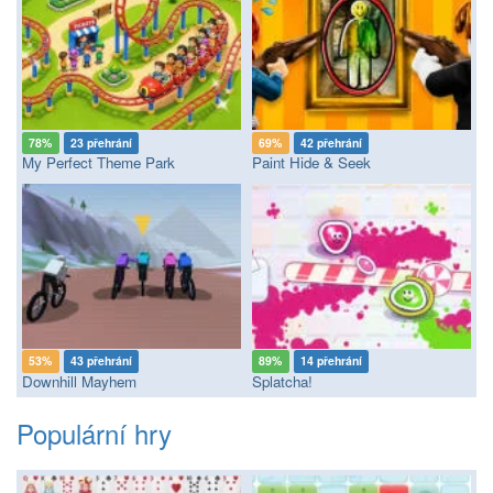
78%
23 přehrání
69%
42 přehrání
My Perfect Theme Park
Paint Hide & Seek
53%
43 přehrání
89%
14 přehrání
Downhill Mayhem
Splatcha!
Populární hry