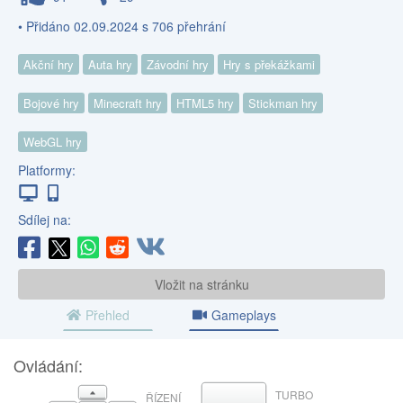
• Přidáno 02.09.2024 s 706 přehrání
Akční hry
Auta hry
Závodní hry
Hry s překážkami
Bojové hry
Minecraft hry
HTML5 hry
Stickman hry
WebGL hry
Platformy:
Sdílej na:
Vložit na stránku
Přehled
Gameplays
Ovládání:
NAHORU
TURBO
MEZERNÍK
ŘÍZENÍ