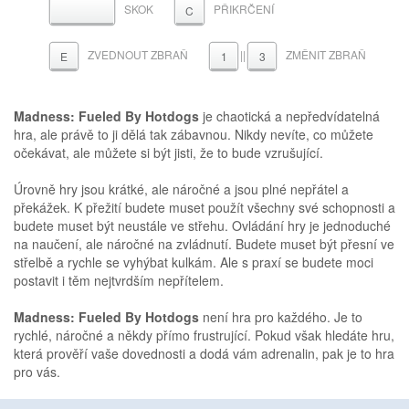
SKOK
PŘIKRČENÍ
MEZERNÍK
C
ZVEDNOUT ZBRAŇ
||
ZMĚNIT ZBRAŇ
E
1
3
Madness: Fueled By Hotdogs
je chaotická a nepředvídatelná
hra, ale právě to ji dělá tak zábavnou. Nikdy nevíte, co můžete
očekávat, ale můžete si být jisti, že to bude vzrušující.
Úrovně hry jsou krátké, ale náročné a jsou plné nepřátel a
překážek. K přežití budete muset použít všechny své schopnosti a
budete muset být neustále ve střehu. Ovládání hry je jednoduché
na naučení, ale náročné na zvládnutí. Budete muset být přesní ve
střelbě a rychle se vyhýbat kulkám. Ale s praxí se budete moci
postavit i těm nejtvrdším nepřítelem.
Madness: Fueled By Hotdogs
není hra pro každého. Je to
rychlé, náročné a někdy přímo frustrující. Pokud však hledáte hru,
která prověří vaše dovednosti a dodá vám adrenalin, pak je to hra
pro vás.