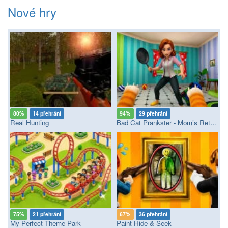
Nové hry
80%
14 přehrání
94%
29 přehrání
Real Hunting
Bad Cat Prankster - Mom’s Return
75%
21 přehrání
67%
36 přehrání
My Perfect Theme Park
Paint Hide & Seek