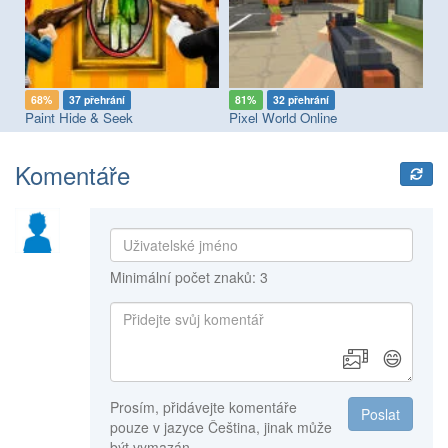
68%
37 přehrání
81%
32 přehrání
8
Paint Hide & Seek
Pixel World Online
Komentáře
Minimální počet znaků: 3
😄
Prosím, přidávejte komentáře
Poslat
pouze v jazyce Čeština, jinak může
být vymazán.