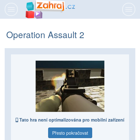
Přepnout
Přepn
navigaci
navig
Operation Assault 2
Tato hra není optimalizována pro mobilní zařízení
Přesto pokračovat