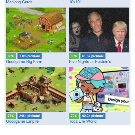
Mahjong Cards
10x10!
88%
1.0m přehrání
95%
61.6k přehrání
Goodgame Big Farm
Five Nights at Epstein’s
73%
246k přehrání
72%
62.2k přehrání
Goodgame Empire
Toca Life World