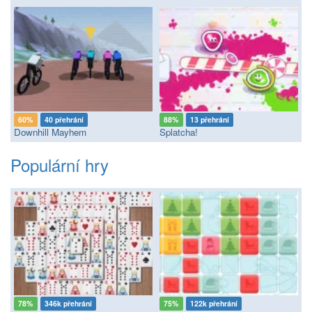
60%
40 přehrání
88%
13 přehrání
Downhill Mayhem
Splatcha!
Populární hry
78%
346k přehrání
75%
122k přehrání