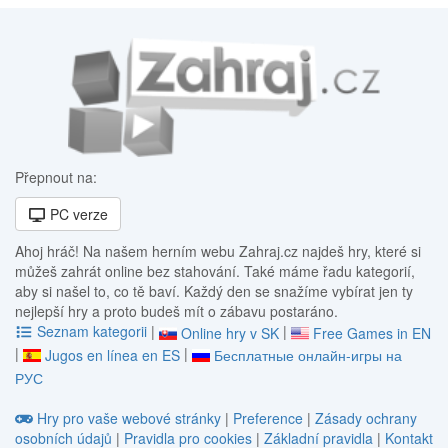
Přepnout na:
PC verze
Ahoj hráč! Na našem herním webu Zahraj.cz najdeš hry, které si
můžeš zahrát online bez stahování. Také máme řadu kategorií,
aby si našel to, co tě baví. Každý den se snažíme vybírat jen ty
nejlepší hry a proto budeš mít o zábavu postaráno.
Seznam kategorii
|
|
Online hry v SK
Free Games in EN
|
|
Jugos en línea en ES
Бесплатные онлайн-игры на
РУС
Hry pro vaše webové stránky
|
Preference
|
Zásady ochrany
osobních údajů
|
Pravidla pro cookies
|
Základní pravidla
|
Kontakt