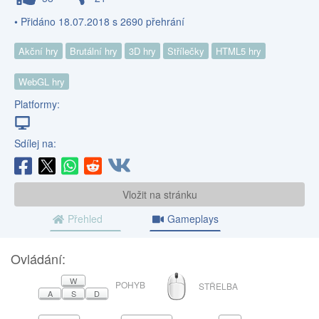
• Přidáno 18.07.2018 s 2690 přehrání
Akční hry
Brutální hry
3D hry
Střílečky
HTML5 hry
WebGL hry
Platformy:
Sdílej na:
Vložit na stránku
Přehled
Gameplays
Ovládání:
MYŠ
W
POHYB
STŘELBA
A
S
D