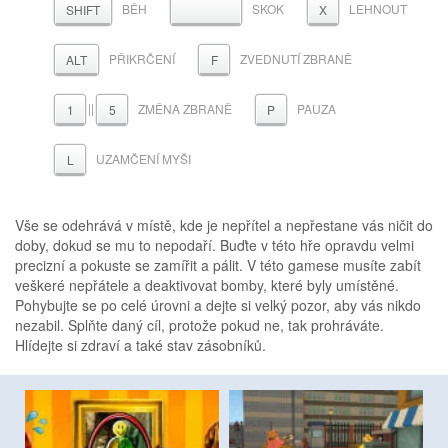
BĚH
SKOK
LEHNOUT
MEZERNÍK
SHIFT
X
PŘIKRČENÍ
ZVEDNUTÍ ZBRANĚ
ALT
F
||
ZMĚNA ZBRANĚ
PAUZA
1
5
P
UZAMČENÍ MYŠI
L
Vše se odehrává v místě, kde je nepřítel a nepřestane vás ničit do
doby, dokud se mu to nepodaří. Buďte v této hře opravdu velmi
precizní a pokuste se zamířit a pálit. V této gamese musíte zabít
veškeré nepřátele a deaktivovat bomby, které byly umístěné.
Pohybujte se po celé úrovni a dejte si velký pozor, aby vás nikdo
nezabil. Splňte daný cíl, protože pokud ne, tak prohráváte.
Hlídejte si zdraví a také stav zásobníků.