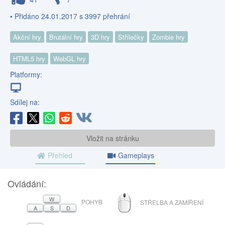
• Přidáno 24.01.2017 s 3997 přehrání
Akční hry
Brutální hry
3D hry
Střílečky
Zombie hry
HTML5 hry
WebGL hry
Platformy:
Sdílej na:
Vložit na stránku
Přehled
Gameplays
Ovládání:
MYŠ
W
POHYB
STŘELBA A ZAMÍŘENÍ
A
S
D