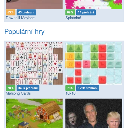
53%
43 přehrání
89%
14 přehrání
Downhill Mayhem
Splatcha!
Populární hry
78%
346k přehrání
75%
122k přehrání
Mahjong Cards
10x10!