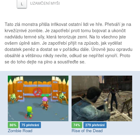
UZAMČENÍ MYŠI
L
Tato zlá monstra přišla infikovat ostatní lidi ve hře. Přetváří je na
krvežíznivé zombie. Je zapotřebí proti tomu bojovat a ukončit
nadvládu temné síly, která terorizuje zemi. Na to všechno jste
ovšem úplně sám. Je zapotřebí přijít na způsob, jak vydělat
dostatek peněz a dostat se v pořádku dále. Úrovně jsou opravdu
obsáhlé a většinou nikdy nevíte, odkud se nepřítel vynoří. Proto
se do toho dejte na plno a soustřeďte se.
86%
75 přehrání
74%
279 přehrání
8
Zombie Road
Rise of the Dead
Ba