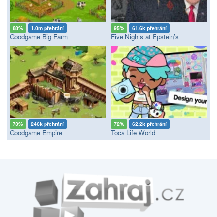
88%
1.0m přehrání
95%
61.6k přehrání
Goodgame Big Farm
Five Nights at Epstein’s
73%
246k přehrání
72%
62.2k přehrání
Goodgame Empire
Toca Life World