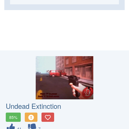
Undead Extinction
85%
41
7