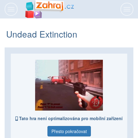
Přepnout
Přepn
navigaci
navig
Undead Extinction
Tato hra není optimalizována pro mobilní zařízení
Přesto pokračovat