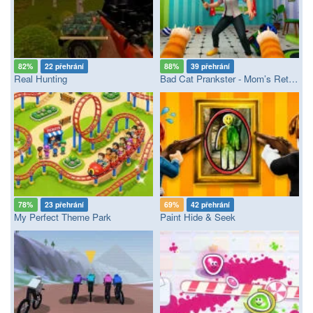
82%
22 přehrání
88%
39 přehrání
Real Hunting
Bad Cat Prankster - Mom’s Return
78%
23 přehrání
69%
42 přehrání
My Perfect Theme Park
Paint Hide & Seek