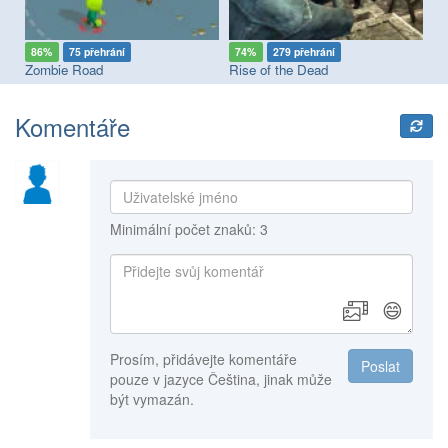
86%
75 přehrání
74%
279 přehrání
9
Zombie Road
Rise of the Dead
Ba
Komentáře
Minimální počet znaků: 3
😄
Prosím, přidávejte komentáře
Poslat
pouze v jazyce Čeština, jinak může
být vymazán.