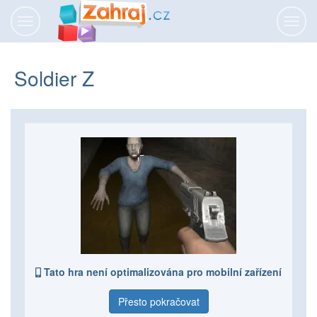
Přepnout
Přepn
navigaci
navig
Soldier Z
Tato hra není optimalizována pro mobilní zařízení
Přesto pokračovat