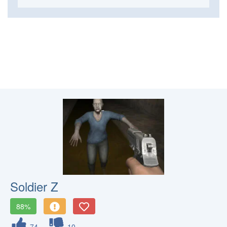
Soldier Z
88%
74
10