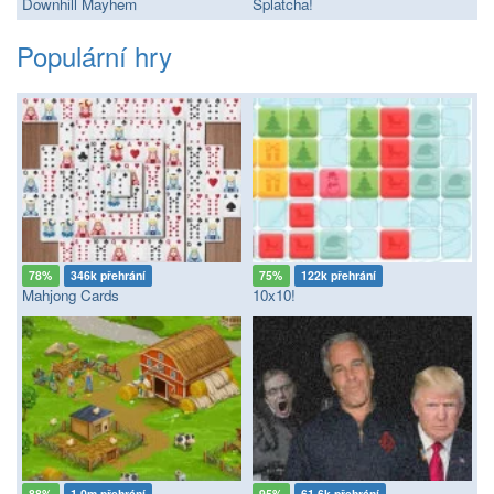
Downhill Mayhem
Splatcha!
Populární hry
78%
346k přehrání
75%
122k přehrání
Mahjong Cards
10x10!
88%
1.0m přehrání
95%
61.6k přehrání