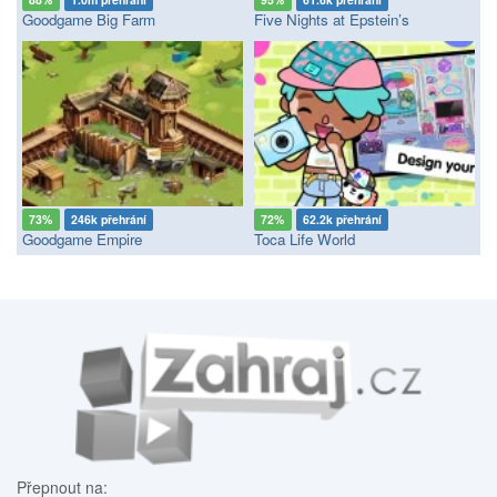
Goodgame Big Farm
Five Nights at Epstein’s
73%
246k přehrání
72%
62.2k přehrání
Goodgame Empire
Toca Life World
Přepnout na: