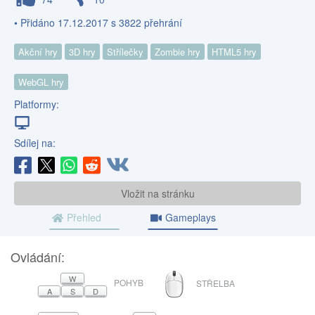
• Přidáno 17.12.2017 s 3822 přehrání
Akční hry
3D hry
Střílečky
Zombie hry
HTML5 hry
WebGL hry
Platformy:
Sdílej na:
Vložit na stránku
Přehled
Gameplays
Ovládání:
MYŠ
W
POHYB
STŘELBA
A
S
D