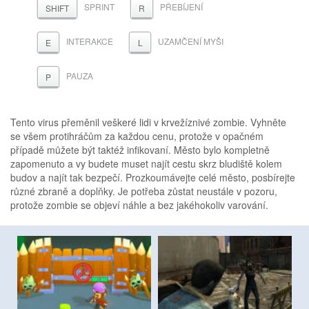
SPRINT
PŘEBÍJENÍ
SHIFT
R
INTERAKCE
UZAMČENÍ MYŠI
E
L
PAUZA
P
Tento virus přeměnil veškeré lidi v krvežíznivé zombie. Vyhněte
se všem protihráčům za každou cenu, protože v opačném
případě můžete být taktéž infikovaní. Město bylo kompletně
zapomenuto a vy budete muset najít cestu skrz bludiště kolem
budov a najít tak bezpečí. Prozkoumávejte celé město, posbírejte
různé zbraně a doplňky. Je potřeba zůstat neustále v pozoru,
protože zombie se objeví náhle a bez jakéhokoliv varování.