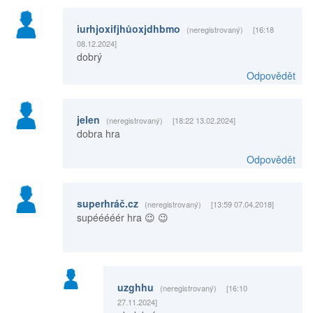
iurhjoxifjhůoxjdhbmo
(neregistrovaný)
[16:18
08.12.2024]
dobrý
Odpovědět
jelen
(neregistrovaný)
[18:22 13.02.2024]
dobra hra
Odpovědět
superhráč.cz
(neregistrovaný)
[13:59 07.04.2018]
supééééér hra 😉 😉
uzghhu
(neregistrovaný)
[16:10
27.11.2024]