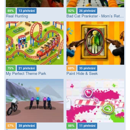
89%
13 přehrání
92%
26 přehrání
Real Hunting
Bad Cat Prankster - Mom’s Return
75%
21 přehrání
69%
35 přehrání
My Perfect Theme Park
Paint Hide & Seek
57%
39 přehrání
88%
11 přehrání