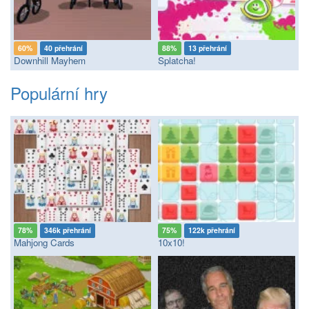
60%
40 přehrání
88%
13 přehrání
Downhill Mayhem
Splatcha!
Populární hry
78%
346k přehrání
75%
122k přehrání
Mahjong Cards
10x10!