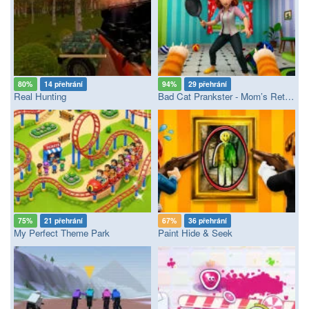
80%
14 přehrání
94%
29 přehrání
Real Hunting
Bad Cat Prankster - Mom’s Return
75%
21 přehrání
67%
36 přehrání
My Perfect Theme Park
Paint Hide & Seek