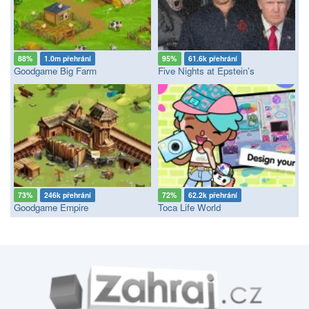
88%
1.0m přehrání
95%
61.6k přehrání
Goodgame Big Farm
Five Nights at Epstein’s
73%
246k přehrání
72%
62.2k přehrání
Goodgame Empire
Toca Life World