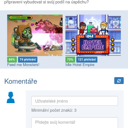
připraveni vybudovat si svůj podíl na úspěchu?
84%
74 přehrání
73%
121 přehrání
7
Feed me Monsters!
Idle Hotel Empire
My
Komentáře
Minimální počet znaků: 3