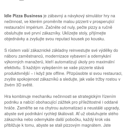
Idle Pizza Business
je zábavný a návykový simulátor hry na
nečinnost, ve kterém proměníte malou pizzerii v prosperující
restaurační impérium. Začněte od nuly, pečte pizzy a ručně
obsluhujte své první zákazníky. Uklízejte stoly, přijímejte
objednávky a zvyšujte svou reputaci kousek po kousku.
S růstem vaší zákaznické základny reinvestujte své výdělky do
náboru zaměstnanců, modernizace vybavení a odemykání
výkonných manažerů, kteří automatizují úkoly pro maximální
efektivitu. S každým vylepšením se vaše pizzerie stává
produktivnější – i když jste offline. Přizpůsobte si svou restauraci,
zvyšte spokojenost zákazníků a sledujte, jak vaše tržby rostou v
živém 3D světě.
Hra kombinuje mechaniku nečinnosti se strategickým řízením
podniku a nabízí obohacující zážitek pro příležitostné i oddané
hráče. Zaměřte se na chytrou automatizaci a neustálé upgrady,
abyste své podnikání rychleji škálovali. Ať už obsluhujete stého
zákazníka nebo odemykáte další pobočku, každý krok vás
přibližuje k tomu, abyste se stali pizzovým magnátem. Jste