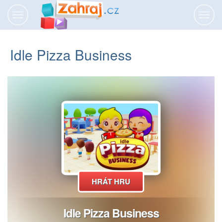
Přepnout
Přepn
navigaci
navig
Idle Pizza Business