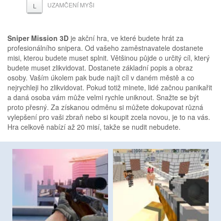
UZAMČENÍ MYŠI
L
Sniper Mission 3D
je akční hra, ve které budete hrát za
profesionálního snipera. Od vašeho zaměstnavatele dostanete
misi, kterou budete muset splnit. Většinou půjde o určitý cíl, který
budete muset zlikvidovat. Dostanete základní popis a obraz
osoby. Vaším úkolem pak bude najít cíl v daném městě a co
nejrychleji ho zlikvidovat. Pokud totiž minete, lidé začnou panikařit
a daná osoba vám může velmi rychle uniknout. Snažte se být
proto přesný. Za získanou odměnu si můžete dokupovat různá
vylepšení pro vaši zbraň nebo si koupit zcela novou, je to na vás.
Hra celkově nabízí až 20 misí, takže se nudit nebudete.