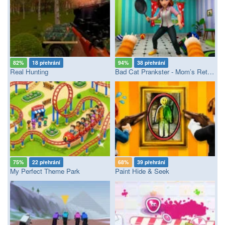
82%
18 přehrání
94%
38 přehrání
Real Hunting
Bad Cat Prankster - Mom’s Return
75%
22 přehrání
68%
39 přehrání
My Perfect Theme Park
Paint Hide & Seek