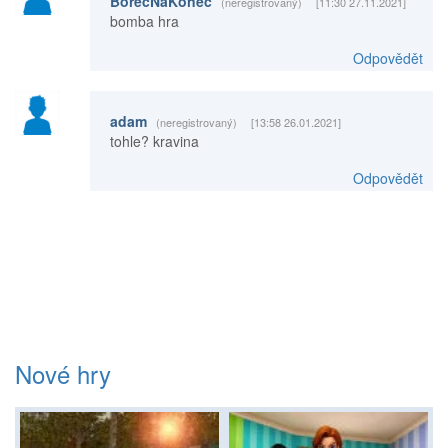
BorecNaKonec
(neregistrovaný)
[11:30 27.11.2021]
bomba hra
Odpovědět
adam
(neregistrovaný)
[13:58 26.01.2021]
tohle? kravina
Odpovědět
Nové hry