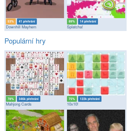
53%
41 přehrání
89%
14 přehrání
Downhill Mayhem
Splatcha!
Populární hry
78%
346k přehrání
75%
122k přehrání
Mahjong Cards
10x10!