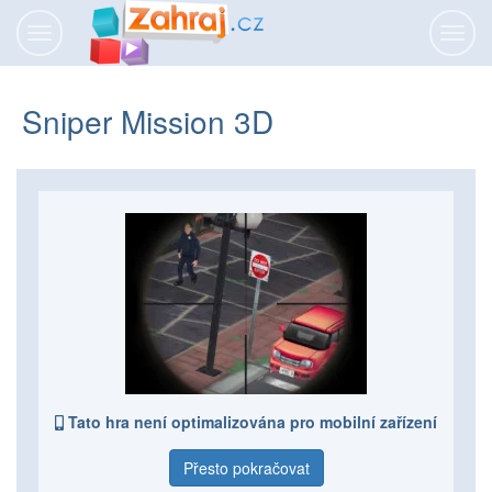
Přepnout
Přepn
navigaci
navig
Sniper Mission 3D
Tato hra není optimalizována pro mobilní zařízení
Přesto pokračovat