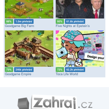
88%
1.0m přehrání
95%
61.6k přehrání
Goodgame Big Farm
Five Nights at Epstein’s
73%
246k přehrání
72%
62.2k přehrání
Goodgame Empire
Toca Life World