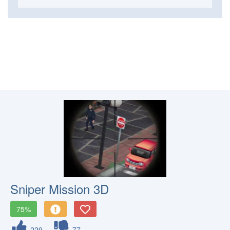
Sniper Mission 3D
75%
229
77