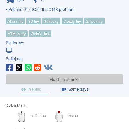
• Přidáno 21.09.2019 s 3443 přehrání
Akční hry
3D hry
Střílečky
Vraždy hry
Sniper hry
HTML5 hry
WebGL hry
Platformy:
Sdílej na:
Vložit na stránku
Přehled
Gameplays
Ovládání:
MYŠ
ROLOVACÍ
STŘELBA
ZOOM
KOLEČKO