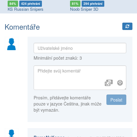
84%
424 přehrání
81%
294 přehrání
7
KS Russian Snipers
Noob Sniper 3D
Po
Komentáře
Minimální počet znaků: 3
😄
Prosím, přidávejte komentáře
Poslat
pouze v jazyce Čeština, jinak může
být vymazán.