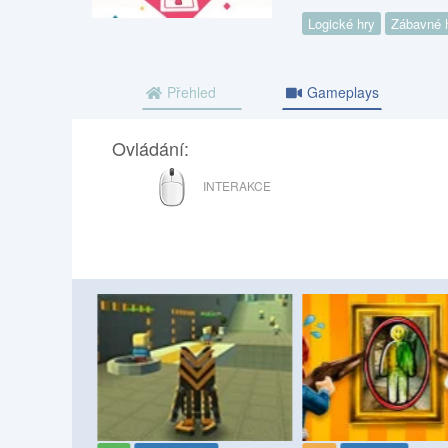
Logické hry
Zábavné 
Přehled
Gameplays
Ovládání:
MYŠ
INTERAKCE