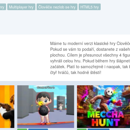
hry
Multiplayer hry
Člověče nezlob se hry
HTML5 hry
Máme tu moderní verzi klasické hry Člověče
Pokud se vám to podaří, dostanete z vaše
plochou. Cílem je přesunout všechny 4 figu
vyhráli celou hru. Pokud během hry šlápnete
začátek. Platí to samozřejmě i naopak, tak
čtyř hráčů, tak hodně štěstí!