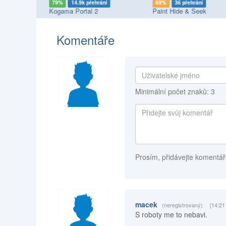
í
79%
14.9k přehrání
69%
36 přehrání
 Multiplayer
Kogama Portal 2
Paint Hide & Seek
Komentáře
Minimální počet znaků: 3
Prosím, přidávejte komentář
macek
(neregistrovaný)
[14:21
S roboty me to nebavi.