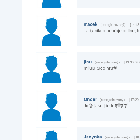
macek
(neregistrovaný)
[14:18
Tady nikdo nehraje online, t
jinu
(neregistrovaný)
[13:30 08.
miluju tudo hru💗
Onder
(neregistrovaný)
[17:20
Jo😓 jako jde to👿👿👿
Janynka
(neregistrovaný)
[16