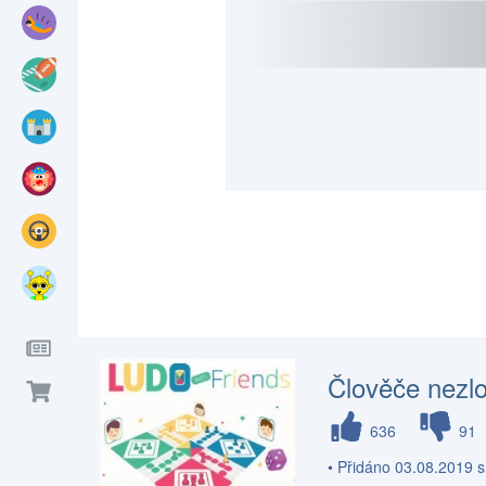
Člověče nezlo
636
91
• Přidáno 03.08.2019 