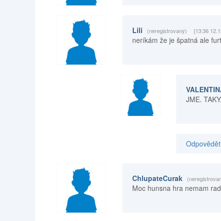
Lili
(neregistrovaný)
[13:36 12.1
neríkám že je špatná ale fu
VALENTI
JME. TAKY
Odpovědět 
ChlupateCurak
(neregistrova
Moc hunsna hra nemam rad fu