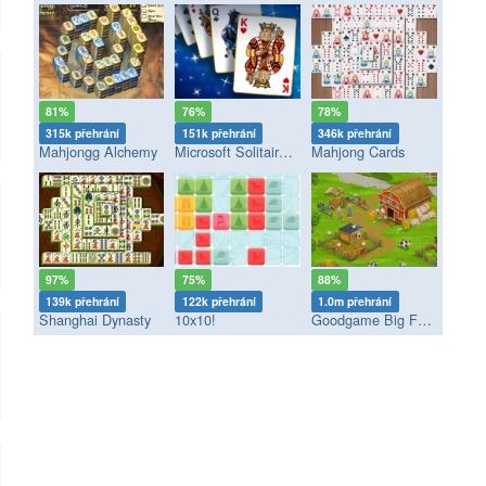
81%
76%
78%
315k přehrání
151k přehrání
346k přehrání
Mahjongg Alchemy
Microsoft Solitaire Collection
Mahjong Cards
97%
75%
88%
139k přehrání
122k přehrání
1.0m přehrání
Shanghai Dynasty
10x10!
Goodgame Big Farm