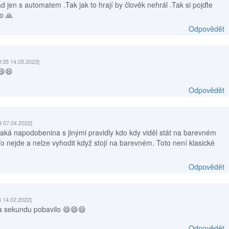
d jen s automatem .Tak jak to hrají by člověk nehrál .Tak si pojďte
o 🙏
Odpovědět
9:35 14.05.2023]
😄😄
Odpovědět
9 07.04.2022]
jaká napodobenina s jinými pravidly kdo kdy viděl stát na barevném
To nejde a nelze vyhodit když stojí na barevném. Toto není klasické
Odpovědět
8 14.02.2022]
za sekundu pobavilo 😄😄😄
Odpovědět