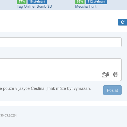
77%
18 přehrání
83%
112 přehrání
Tag Online: Bomb 3D
Meccha Hunt
😄
e pouze v jazyce Čeština, jinak může být vymazán.
Poslat
 30.03.2026]