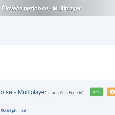
b se - Multiplayer
87%
(Ludo With Friends)
s 58464 přehrání