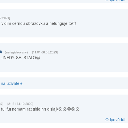
2.2021]
rt vidím černou obrazovku a nefunguje to😐
NA
(neregistrovaný)
[11:01 06.05.2023]
. JNEDY. SE. STALO😌
na uživatele
ný)
[21:51 31.12.2020]
i fui nemam rat tihle hri dislajk😞😞😞😞😞
Odpovědět