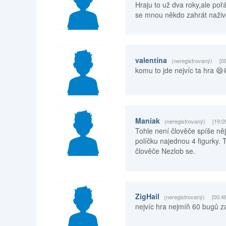
Hraju to už dva roky,ale pořá
se mnou někdo zahrát naživ
valentína
(neregistrovaný)
[0
komu to jde nejvíc ta hra 😄
Maniak
(neregistrovaný)
[19:0
Tohle není člověče spíše ně
políčku najednou 4 figurky. 
člověče Nezlob se.
ZigHail
(neregistrovaný)
[00:4
nejvíc hra nejmíň 60 bugů 