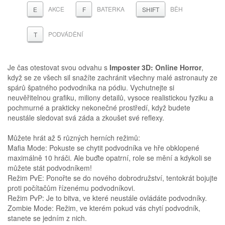
AKCE
BATERKA
BĚH
E
F
SHIFT
PODVÁDĚNÍ
T
Je čas otestovat svou odvahu s
Imposter 3D: Online Horror
,
když se ze všech sil snažíte zachránit všechny malé astronauty ze
spárů špatného podvodníka na pódiu. Vychutnejte si
neuvěřitelnou grafiku, miliony detailů, vysoce realistickou fyziku a
pochmurné a prakticky nekonečné prostředí, když budete
neustále sledovat svá záda a zkoušet své reflexy.
Můžete hrát až 5 různých herních režimů:
Mafia Mode: Pokuste se chytit podvodníka ve hře obklopené
maximálně 10 hráči. Ale buďte opatrní, role se mění a kdykoli se
můžete stát podvodníkem!
Režim PvE: Ponořte se do nového dobrodružství, tentokrát bojujte
proti počítačům řízenému podvodníkovi.
Režim PvP: Je to bitva, ve které neustále ovládáte podvodníky.
Zombie Mode: Režim, ve kterém pokud vás chytí podvodník,
stanete se jedním z nich.