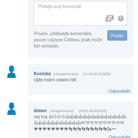
😄
Prosím, přidávejte komentáře
Poslat
pouze v jazyce Čeština, jinak může
být vymazán.
Kocicka
(neregistrovaný)
[14:43 29.05.2026]
Ujde trolím ostatní lidi
Odpovědět
šimon
(neregistrovaný)
[09:42 28.06.2025]
nej hra 👍💦💦💦👍👍👍👍👍👍👍👍👍👍👍👍👍👍
👍👍👍👍👍👍👍👍👍👍👍💛💛💛💛💛💛💛💛💛💛
💗💗💗💗💗💗💗💗👣👣👣👣👣👣👣👣👣🗽🔦
Odpovědět