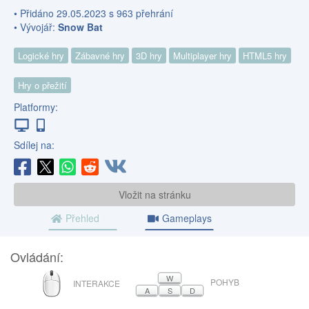
• Přidáno 29.05.2023 s 963 přehrání
• Vývojář:
Snow Bat
Logické hry
Zábavné hry
3D hry
Multiplayer hry
HTML5 hry
Hry o přežití
Platformy:
Sdílej na:
Vložit na stránku
Přehled
Gameplays
Ovládání:
MYŠ
W
POHYB
INTERAKCE
A
S
D