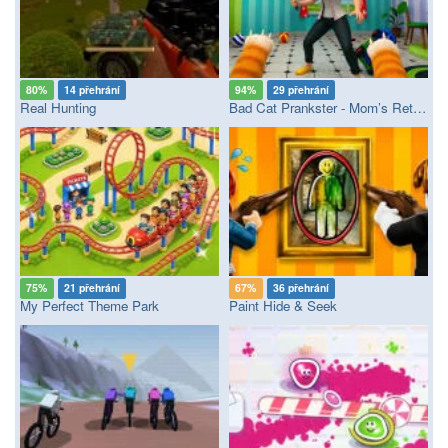
80%
14 přehrání
94%
29 přehrání
Real Hunting
Bad Cat Prankster - Mom’s Return
75%
21 přehrání
67%
36 přehrání
My Perfect Theme Park
Paint Hide & Seek