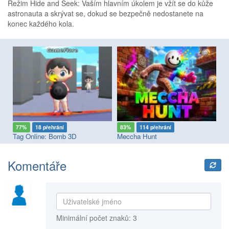
Režim Hide and Seek: Vaším hlavním úkolem je vžít se do kůže
astronauta a skrývat se, dokud se bezpečně nedostanete na
konec každého kola.
77%
18 přehrání
83%
114 přehrání
8
Tag Online: Bomb 3D
Meccha Hunt
Me
Komentáře
Minimální počet znaků: 3