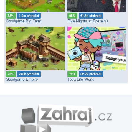
88%
1.0m přehrání
95%
61.6k přehrání
Goodgame Big Farm
Five Nights at Epstein’s
73%
246k přehrání
72%
62.2k přehrání
Goodgame Empire
Toca Life World