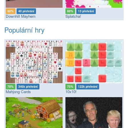
60%
40 přehrání
88%
13 přehrání
Downhill Mayhem
Splatcha!
Populární hry
78%
346k přehrání
75%
122k přehrání
Mahjong Cards
10x10!