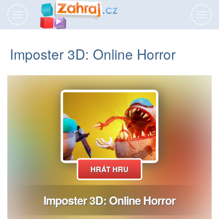
Přepnout
Přepn
navigaci
navig
Imposter 3D: Online Horror