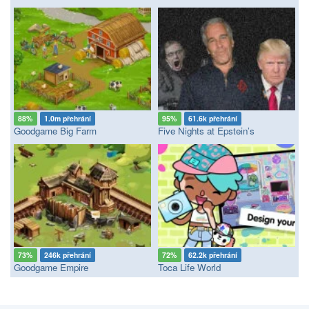
88%
1.0m přehrání
95%
61.6k přehrání
Goodgame Big Farm
Five Nights at Epstein’s
73%
246k přehrání
72%
62.2k přehrání
Goodgame Empire
Toca Life World