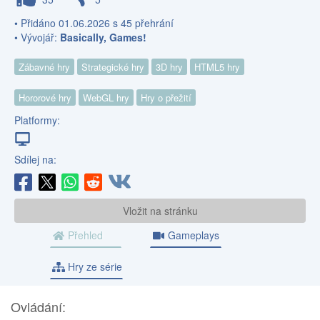
• Přidáno 01.06.2026 s 45 přehrání
• Vývojář:
Basically, Games!
Zábavné hry
Strategické hry
3D hry
HTML5 hry
Hororové hry
WebGL hry
Hry o přežití
Platformy:
Sdílej na:
Vložit na stránku
Přehled
Gameplays
Hry ze série
Ovládání: