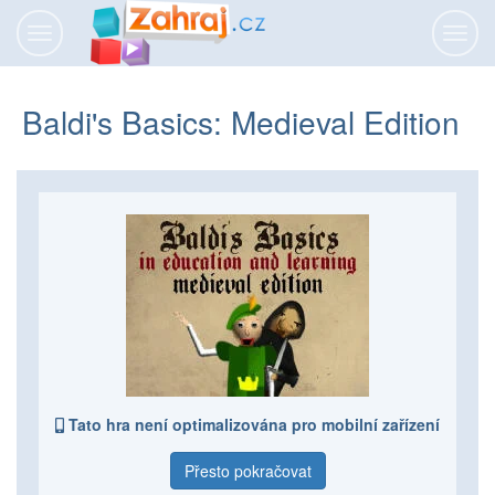
Přepnout
Přepn
navigaci
navig
Baldi's Basics: Medieval Edition
Tato hra není optimalizována pro mobilní zařízení
Přesto pokračovat