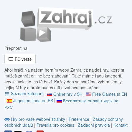
Přepnout na:
PC verze
Ahoj hráč! Na našem herním webu Zahraj.cz najdeš hry, které si
můžeš zahrát online bez stahování. Také máme řadu kategorií,
aby si našel to, co tě baví. Každý den se snažíme vybírat jen ty
nejlepší hry a proto budeš mít o zábavu postaráno.
Seznam kategorii
|
|
Online hry v SK
Free Games in EN
|
|
Jugos en línea en ES
Бесплатные онлайн-игры на
РУС
Hry pro vaše webové stránky
|
Preference
|
Zásady ochrany
osobních údajů
|
Pravidla pro cookies
|
Základní pravidla
|
Kontakt