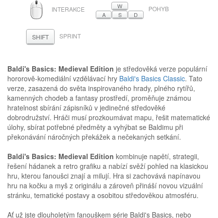
MYŠ
W
POHYB
INTERAKCE
A
S
D
SPRINT
SHIFT
Baldi's Basics: Medieval Edition
je středověká verze populární
hororově-komediální vzdělávací hry
Baldi's Basics Classic
. Tato
verze, zasazená do světa inspirovaného hrady, plného rytířů,
kamenných chodeb a fantasy prostředí, proměňuje známou
hratelnost sbírání zápisníků v jedinečné středověké
dobrodružství. Hráči musí prozkoumávat mapu, řešit matematické
úlohy, sbírat potřebné předměty a vyhýbat se Baldimu při
překonávání náročných překážek a nečekaných setkání.
Baldi's Basics: Medieval Edition
kombinuje napětí, strategii,
řešení hádanek a retro grafiku a nabízí svěží pohled na klasickou
hru, kterou fanoušci znají a milují. Hra si zachovává napínavou
hru na kočku a myš z originálu a zároveň přináší novou vizuální
stránku, tematické postavy a osobitou středověkou atmosféru.
Ať už jste dlouholetým fanouškem série Baldi's Basics, nebo