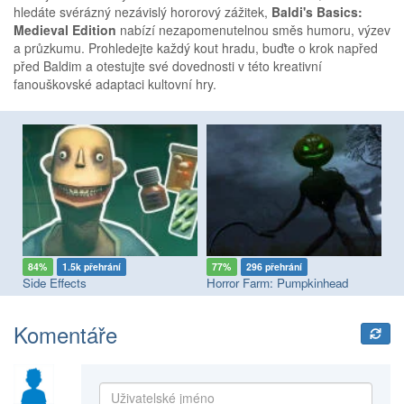
hledáte svérázný nezávislý hororový zážitek,
Baldi's Basics:
Medieval Edition
nabízí nezapomenutelnou směs humoru, výzev
a průzkumu. Prohledejte každý kout hradu, buďte o krok napřed
před Baldim a otestujte své dovednosti v této kreativní
fanouškovské adaptaci kultovní hry.
84%
1.5k přehrání
77%
296 přehrání
8
sement Park with Pomni
Side Effects
Horror Farm: Pumpkinhead
Sc
Komentáře