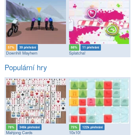
57%
39 přehrání
88%
11 přehrání
Downhill Mayhem
Splatcha!
Populární hry
78%
346k přehrání
75%
122k přehrání
Mahjong Cards
10x10!