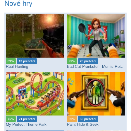
Nové hry
89%
13 přehrání
92%
26 přehrání
Real Hunting
Bad Cat Prankster - Mom’s Return
75%
21 přehrání
69%
35 přehrání
My Perfect Theme Park
Paint Hide & Seek