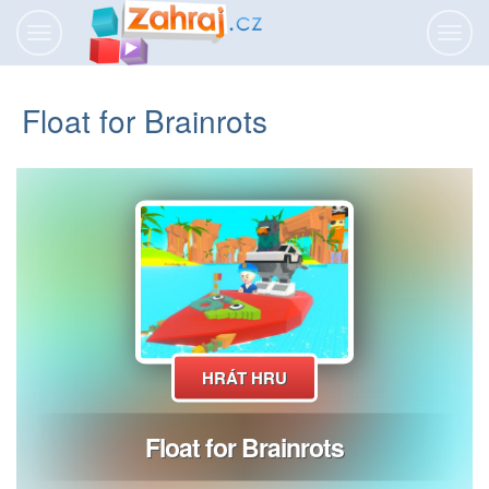
Přepnout
Přepn
navigaci
navig
Float for Brainrots