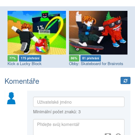
77%
175 přehrání
86%
81 přehrání
8
Kick a Lucky Block
Obby: Skateboard for Brainrots
Br
Komentáře
Minimální počet znaků: 3