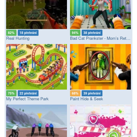
82%
18 přehrání
94%
38 přehrání
Real Hunting
Bad Cat Prankster - Mom’s Return
75%
22 přehrání
68%
39 přehrání
My Perfect Theme Park
Paint Hide & Seek