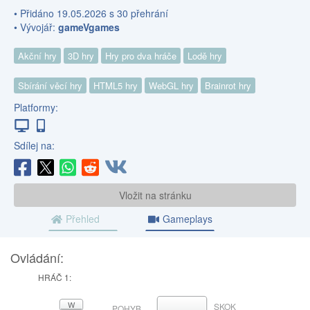
• Přidáno 19.05.2026 s 30 přehrání
• Vývojář:
gameVgames
Akční hry
3D hry
Hry pro dva hráče
Lodě hry
Sbírání věcí hry
HTML5 hry
WebGL hry
Brainrot hry
Platformy:
Sdílej na:
Vložit na stránku
Přehled
Gameplays
Ovládání:
HRÁČ 1:
W
SKOK
MEZERNÍK
POHYB