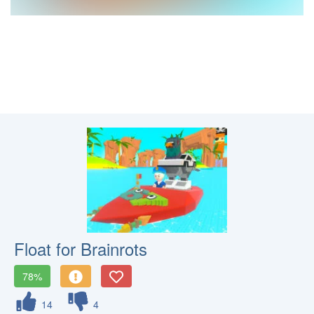
Float for Brainrots
78%
14
4