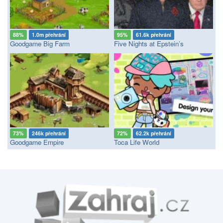
88%
1.0m přehrání
95%
61.6k přehrání
Goodgame Big Farm
Five Nights at Epstein’s
73%
246k přehrání
72%
62.2k přehrání
Goodgame Empire
Toca Life World