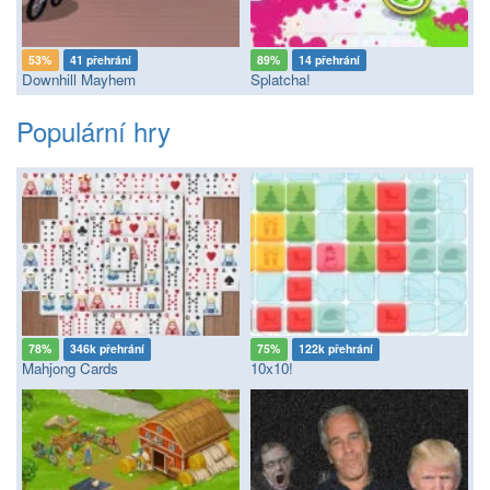
53%
41 přehrání
89%
14 přehrání
Downhill Mayhem
Splatcha!
Populární hry
78%
346k přehrání
75%
122k přehrání
Mahjong Cards
10x10!