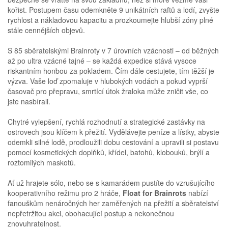
kořist. Postupem času odemkněte 9 unikátních raftů a lodí, zvyšte
rychlost a nákladovou kapacitu a prozkoumejte hlubší zóny plné
stále cennějších objevů.
S 85 sběratelskými Brainroty v 7 úrovních vzácnosti – od běžných
až po ultra vzácné tajné – se každá expedice stává vysoce
riskantním honbou za pokladem. Čím dále cestujete, tím těžší je
výzva. Vaše loď zpomaluje v hlubokých vodách a pokud vyprší
časovač pro přepravu, smrtící útok žraloka může zničit vše, co
jste nasbírali.
Chytré vylepšení, rychlá rozhodnutí a strategické zastávky na
ostrovech jsou klíčem k přežití. Vydělávejte peníze a lístky, abyste
odemkli silné lodě, prodloužili dobu cestování a upravili si postavu
pomocí kosmetických doplňků, křídel, batohů, klobouků, brýlí a
roztomilých maskotů.
Ať už hrajete sólo, nebo se s kamarádem pustíte do vzrušujícího
kooperativního režimu pro 2 hráče,
Float for Brainrots
nabízí
fanouškům nenáročných her zaměřených na přežití a sběratelství
nepřetržitou akci, obohacující postup a nekonečnou
znovuhratelnost.