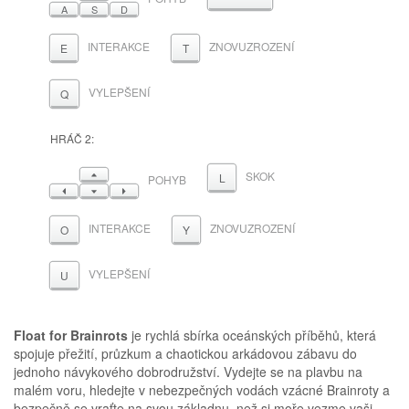
A
S
D
INTERAKCE
ZNOVUZROZENÍ
E
T
VYLEPŠENÍ
Q
HRÁČ 2:
NAHORU
SKOK
L
POHYB
VLEVO
DOLŮ
VPRAVO
INTERAKCE
ZNOVUZROZENÍ
O
Y
VYLEPŠENÍ
U
Float for Brainrots
je rychlá sbírka oceánských příběhů, která
spojuje přežití, průzkum a chaotickou arkádovou zábavu do
jednoho návykového dobrodružství. Vydejte se na plavbu na
malém voru, hledejte v nebezpečných vodách vzácné Brainroty a
bezpečně se vraťte na svou základnu, než si moře vezme vaši