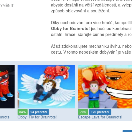
abyste dosáhli na větší vzdálenosti, a vyle
VYMĚNIT
způsob objevování a soutěžení.
Díky obchodování pro více hráčů, kompeti
Obby for Brainrots!
jedinečnou kombinaci p
ostatní hráče, sbírejte cenné předměty a roz
Ať už zdokonalujete mechaniku švihu, nebo 
cestu. V tomto nebeském dobývání je vaše 
84%
94 přehrání
70%
120 přehrání
inrots
Obby: Fly for Brainrots!
Escape Lava for Brainrots!