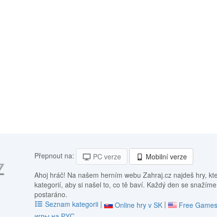
Přepnout na:
PC verze
Mobilní verze
Ahoj hráč! Na našem herním webu Zahraj.cz najdeš hry, kt
kategorií, aby si našel to, co tě baví. Každý den se snažíme
postaráno.
Seznam kategorii
|
|
Online hry v SK
Free Games
игры на РУС