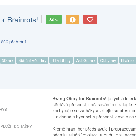
r Brainrots!
80%
 266 přehrání
3D hry
Sbírání věcí hry
HTML5 hry
WebGL hry
Obby hry
Brainrot
Swing Obby for Brainrots!
je rychlá letec
střetává přesnost, načasování a strategi
HYB
zachycujte se za háky a vrhejte se přes o
– ovládněte hybnost a přesnost, abyste se
VLOŽIT DO TAŠKY
Kromě hraní her představuje i propracovaný
odemkli silnější evoluce, a budujte si mocn