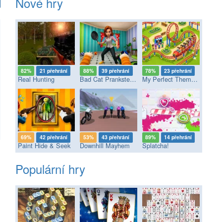
Nové hry
82%
21 přehrání
88%
39 přehrání
78%
23 přehrání
Real Hunting
Bad Cat Prankster - Mom’s Return
My Perfect Theme Park
69%
42 přehrání
53%
43 přehrání
89%
14 přehrání
Paint Hide & Seek
Downhill Mayhem
Splatcha!
Populární hry