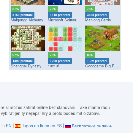
81%
76%
78%
315k přehrání
151k přehrání
346k přehrání
Mahjongg Alchemy
Microsoft Solitaire Collection
Mahjong Cards
97%
75%
88%
139k přehrání
122k přehrání
1.0m přehrání
Shanghai Dynasty
10x10!
Goodgame Big Farm
eré si můžeš zahrát online bez stahování. Také máme řadu
 vybírat jen ty nejlepší hry a proto budeš mít o zábavu
|
|
 in EN
Jugos en línea en ES
Бесплатные онлайн-