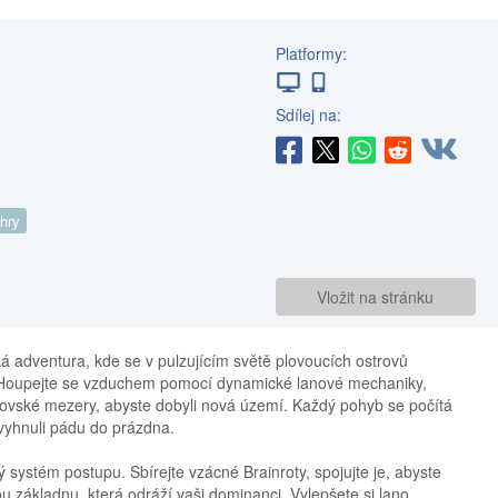
Platformy:
Sdílej na:
 hry
Vložit na stránku
ká adventura, kde se v pulzujícím světě plovoucích ostrovů
e. Houpejte se vzduchem pomocí dynamické lanové mechaniky,
brovské mezery, abyste dobyli nová území. Každý pohyb se počítá
 vyhnuli pádu do prázdna.
 systém postupu. Sbírejte vzácné Brainroty, spojujte je, abyste
ou základnu, která odráží vaši dominanci. Vylepšete si lano,