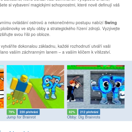
pšete si vybavení magickými schopnostmi, které nově definují váš
tivnímu ovládání ostrovů a nekonečnému postupu nabízí
Swing
lošinovky ve stylu obby a strategického řízení zdrojů. Vyzývejte
šiřujte svou říši po obloze.
vytváříte dokonalou základnu, každé rozhodnutí utváří vaši
lano vaším záchranným lanem – a vaším klíčem k vítězství.
79%
220 přehrání
82%
212 přehrání
8
Jump for Brainrot
Obby: Dig Brainrots
Br