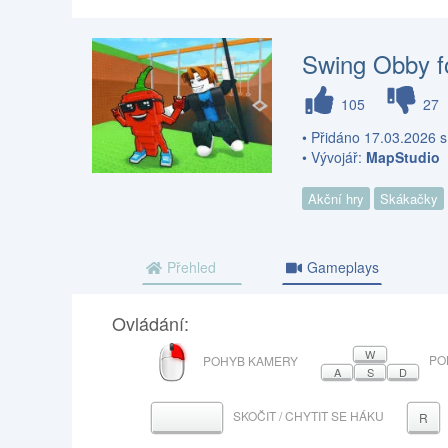
Swing Obby fo
105
27
• Přidáno 17.03.2026 s
• Vývojář:
MapStudio
Akční hry
Skákačky
Přehled
Gameplays
Ovládání:
PRAVÉ
W
PO
POHYB KAMERY
TLAČÍTKO
A
S
D
MYŠI
SKOČIT / CHYTIT SE HÁKU
MEZERNÍK
R