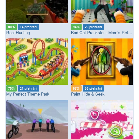
80%
14 přehrání
94%
29 přehrání
Real Hunting
Bad Cat Prankster - Mom’s Return
75%
21 přehrání
67%
36 přehrání
My Perfect Theme Park
Paint Hide & Seek