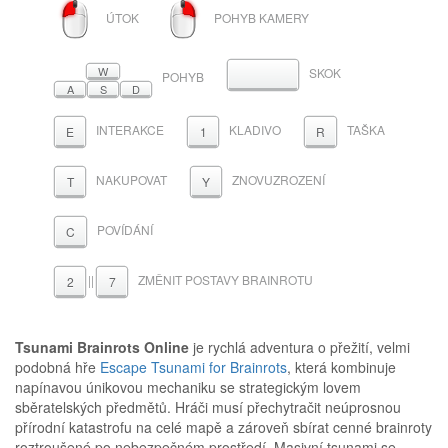
LEVÉ
PRAVÉ
ÚTOK
POHYB KAMERY
TLAČÍTKO
TLAČÍTKO
MYŠI
MYŠI
W
SKOK
MEZERNÍK
POHYB
A
S
D
INTERAKCE
KLADIVO
TAŠKA
E
1
R
NAKUPOVAT
ZNOVUZROZENÍ
T
Y
POVÍDÁNÍ
C
||
ZMĚNIT POSTAVY BRAINROTU
2
7
Tsunami Brainrots Online
je rychlá adventura o přežití, velmi
podobná hře
Escape Tsunami for Brainrots
, která kombinuje
napínavou únikovou mechaniku se strategickým lovem
sběratelských předmětů. Hráči musí přechytračit neúprosnou
přírodní katastrofu na celé mapě a zároveň sbírat cenné brainroty
roztroušené po nebezpečném prostředí. Masivní tsunami se