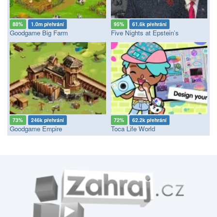
88%
1.0m přehrání
95%
61.6k přehrání
Goodgame Big Farm
Five Nights at Epstein’s
73%
246k přehrání
72%
62.2k přehrání
Goodgame Empire
Toca Life World