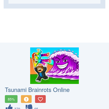
Tsunami Brainrots Online
85%
379
65