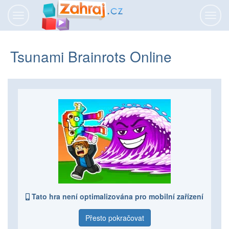
Přepnout
Přepn
navigaci
navig
Tsunami Brainrots Online
Tato hra není optimalizována pro mobilní zařízení
Přesto pokračovat