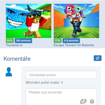
81%
290 přehrání
77%
418 přehrání
6
Tsunamis.io
Escape Tsunami for Brainrots
Es
Komentáře
Minimální počet znaků: 3
😄