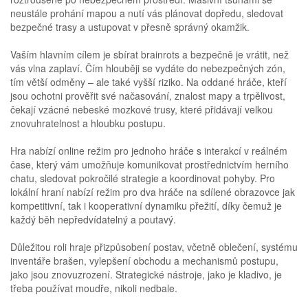
neustále prohání mapou a nutí vás plánovat dopředu, sledovat
bezpečné trasy a ustupovat v přesně správný okamžik.
Vaším hlavním cílem je sbírat brainrots a bezpečně je vrátit, než
vás vlna zaplaví. Čím hlouběji se vydáte do nebezpečných zón,
tím větší odměny – ale také vyšší riziko. Na oddané hráče, kteří
jsou ochotni prověřit své načasování, znalost mapy a trpělivost,
čekají vzácné nebeské mozkové trusy, které přidávají velkou
znovuhratelnost a hloubku postupu.
Hra nabízí online režim pro jednoho hráče s interakcí v reálném
čase, který vám umožňuje komunikovat prostřednictvím herního
chatu, sledovat pokročilé strategie a koordinovat pohyby. Pro
lokální hraní nabízí režim pro dva hráče na sdílené obrazovce jak
kompetitivní, tak i kooperativní dynamiku přežití, díky čemuž je
každý běh nepředvídatelný a poutavý.
Důležitou roli hraje přizpůsobení postav, včetně oblečení, systému
inventáře brašen, vylepšení obchodu a mechanismů postupu,
jako jsou znovuzrození. Strategické nástroje, jako je kladivo, je
třeba používat moudře, nikoli nedbale.