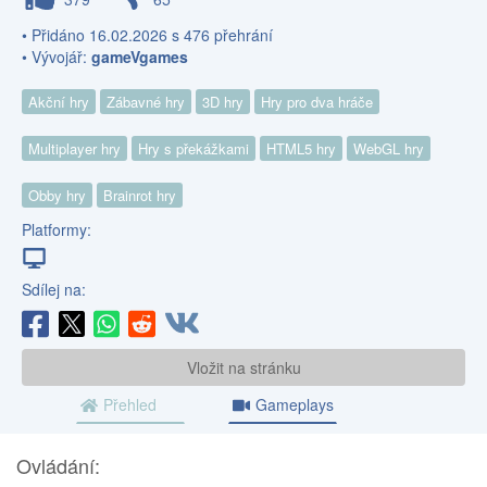
• Přidáno 16.02.2026 s 476 přehrání
• Vývojář:
gameVgames
Akční hry
Zábavné hry
3D hry
Hry pro dva hráče
Multiplayer hry
Hry s překážkami
HTML5 hry
WebGL hry
Obby hry
Brainrot hry
Platformy:
Sdílej na:
Vložit na stránku
Přehled
Gameplays
Ovládání: