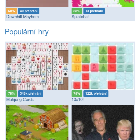
60%
40 přehrání
88%
13 přehrání
Downhill Mayhem
Splatcha!
Populární hry
78%
346k přehrání
75%
122k přehrání
Mahjong Cards
10x10!