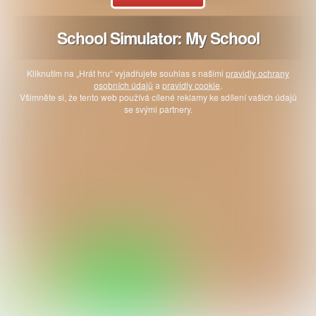
School Simulator: My School
Kliknutím na „Hrát hru“ vyjadřujete souhlas s našimi
pravidly ochrany
osobních údajů
a
pravidly cookie
.
Všimněte si, že tento web používá cílené reklamy ke sdílení vašich údajů
se svými partnery.