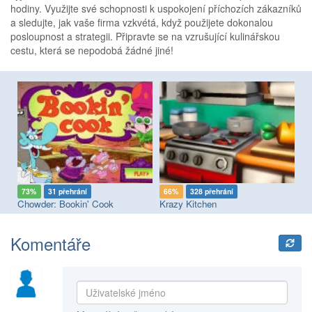
hodiny. Využijte své schopnosti k uspokojení příchozích zákazníků
a sledujte, jak vaše firma vzkvétá, když použijete dokonalou
posloupnost a strategii. Připravte se na vzrušující kulinářskou
cestu, která se nepodobá žádné jiné!
73%
31 přehrání
66%
328 přehrání
7
ss
Chowder: Bookin' Cook
Krazy Kitchen
Co
Komentáře