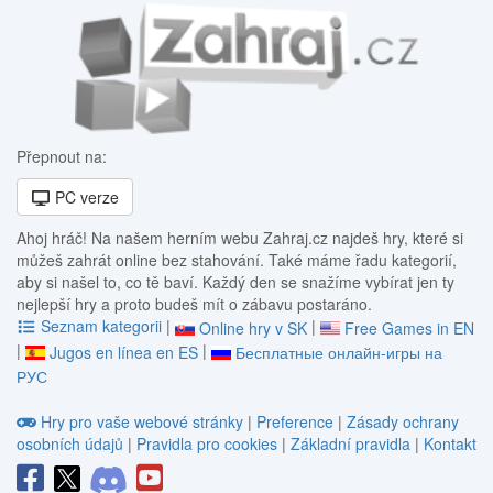
Přepnout na:
PC verze
Ahoj hráč! Na našem herním webu Zahraj.cz najdeš hry, které si
můžeš zahrát online bez stahování. Také máme řadu kategorií,
aby si našel to, co tě baví. Každý den se snažíme vybírat jen ty
nejlepší hry a proto budeš mít o zábavu postaráno.
Seznam kategorii
|
|
Online hry v SK
Free Games in EN
|
|
Jugos en línea en ES
Бесплатные онлайн-игры на
РУС
Hry pro vaše webové stránky
|
Preference
|
Zásady ochrany
osobních údajů
|
Pravidla pro cookies
|
Základní pravidla
|
Kontakt