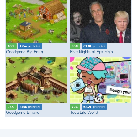
88%
1.0m přehrání
95%
61.6k přehrání
Goodgame Big Farm
Five Nights at Epstein’s
73%
246k přehrání
72%
62.2k přehrání
Goodgame Empire
Toca Life World