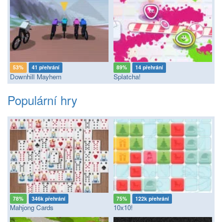
53%
41 přehrání
89%
14 přehrání
Downhill Mayhem
Splatcha!
Populární hry
78%
346k přehrání
75%
122k přehrání
Mahjong Cards
10x10!