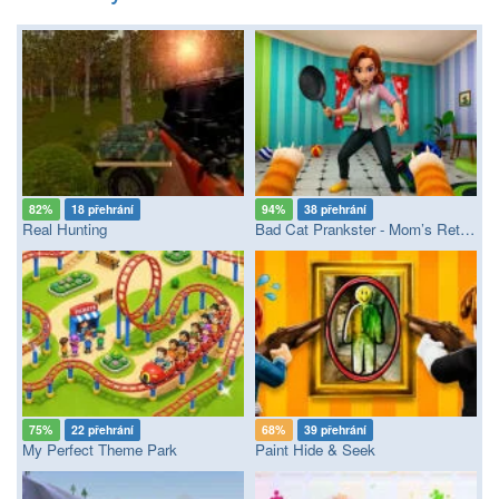
82%
18 přehrání
94%
38 přehrání
Real Hunting
Bad Cat Prankster - Mom’s Return
75%
22 přehrání
68%
39 přehrání
My Perfect Theme Park
Paint Hide & Seek