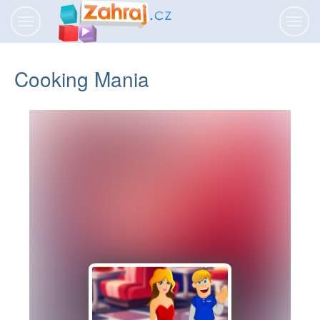
Přepnout
Přepn
navigaci
navig
Cooking Mania