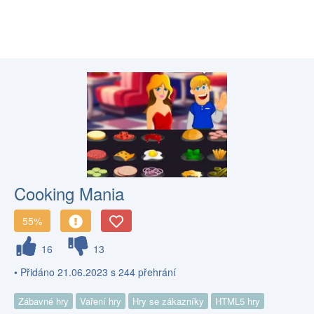
Cooking Mania
55%
16
13
• Přidáno 21.06.2023 s 244 přehrání
Zábavné hry
Vaření hry
Hry se zákazníky
HTML5 hry