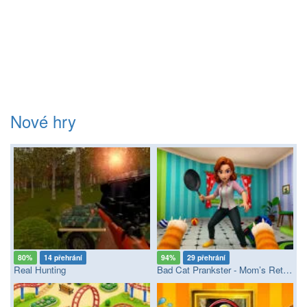
Nové hry
80%
14 přehrání
94%
29 přehrání
Real Hunting
Bad Cat Prankster - Mom’s Return