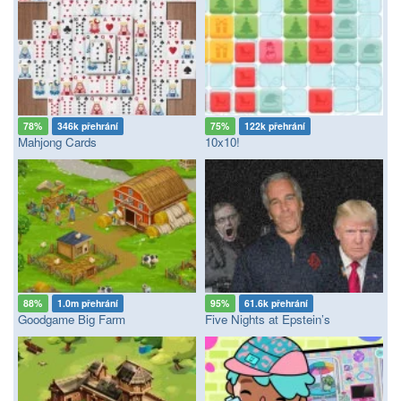
78%
346k přehrání
75%
122k přehrání
Mahjong Cards
10x10!
88%
1.0m přehrání
95%
61.6k přehrání
Goodgame Big Farm
Five Nights at Epstein’s