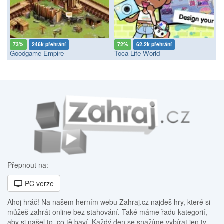
73%
246k přehrání
72%
62.2k přehrání
Goodgame Empire
Toca Life World
Přepnout na:
PC verze
Ahoj hráč! Na našem herním webu Zahraj.cz najdeš hry, které si
můžeš zahrát online bez stahování. Také máme řadu kategorií,
aby si našel to, co tě baví. Každý den se snažíme vybírat jen ty