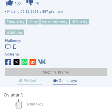
133
76
• Přidáno 05.12.2023 s 897 přehrání
Zábavné hry
3D hry
Hry se zákazníky
HTML5 hry
WebGL hry
Platformy:
Sdílej na:
Vložit na stránku
Přehled
Gameplays
Ovládání:
MYŠ
INTERAKCE