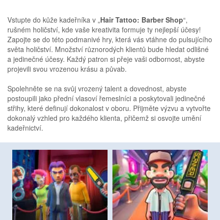
Vstupte do kůže kadeřníka v „
Hair Tattoo: Barber Shop
“,
rušném holičství, kde vaše kreativita formuje ty nejlepší účesy!
Zapojte se do této podmanivé hry, která vás vtáhne do pulsujícího
světa holičství. Množství různorodých klientů bude hledat odlišné
a jedinečné účesy. Každý patron si přeje vaši odbornost, abyste
projevili svou vrozenou krásu a půvab.
Spolehněte se na svůj vrozený talent a dovednost, abyste
postoupili jako přední vlasoví řemeslníci a poskytovali jedinečné
střihy, které definují dokonalost v oboru. Přijměte výzvu a vytvořte
dokonalý vzhled pro každého klienta, přičemž si osvojte umění
kadeřnictví.