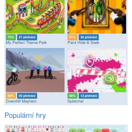
75%
21 přehrání
67%
36 přehrání
My Perfect Theme Park
Paint Hide & Seek
60%
40 přehrání
88%
13 přehrání
Downhill Mayhem
Splatcha!
Populární hry