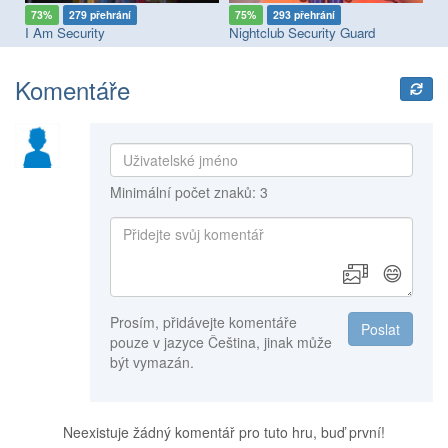
73%
279 přehrání
75%
293 přehrání
7
ss
I Am Security
Nightclub Security Guard
Pi
Komentáře
Minimální počet znaků: 3
😄
Prosím, přidávejte komentáře
Poslat
pouze v jazyce Čeština, jinak může
být vymazán.
Neexistuje žádný komentář pro tuto hru, buď první!