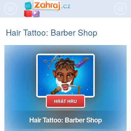
Přepnout
Přepn
navigaci
navig
Hair Tattoo: Barber Shop