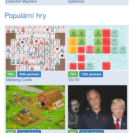
Downhill Mayhem
Splatcha!
Populární hry
78%
346k přehrání
75%
122k přehrání
Mahjong Cards
10x10!
88%
1.0m přehrání
95%
61.6k přehrání