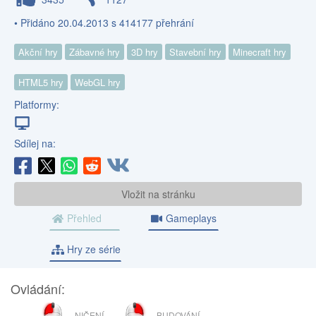
• Přidáno 20.04.2013 s 414177 přehrání
Akční hry
Zábavné hry
3D hry
Stavební hry
Minecraft hry
HTML5 hry
WebGL hry
Platformy:
Sdílej na:
Vložit na stránku
Přehled
Gameplays
Hry ze série
Ovládání:
LEVÉ
PRAVÉ
NIČENÍ
BUDOVÁNÍ