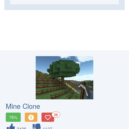
Mine Clone
38
75%
3435
1127