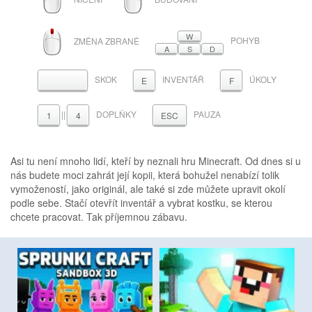
TLAČÍTKO
TLAČÍTKO
MYŠI
MYŠI
ROLOVACÍ
W
POHYB
ZMĚNA ZBRANĚ
KOLEČKO
A
S
D
SKOK
INVENTÁŘ
ÚKOLY
MEZERNÍK
E
F
||
DOPLŇKY
PAUZA
1
4
ESC
Asi tu není mnoho lidí, kteří by neznali hru Minecraft. Od dnes si u
nás budete moci zahrát její kopii, která bohužel nenabízí tolik
vymožeností, jako originál, ale také si zde můžete upravit okolí
podle sebe. Stačí otevřít inventář a vybrat kostku, se kterou
chcete pracovat. Tak příjemnou zábavu.