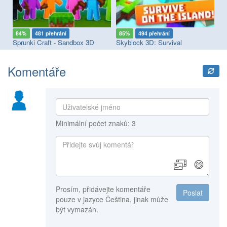
84%
481 přehrání
85%
494 přehrání
8
Sprunki Craft - Sandbox 3D
Skyblock 3D: Survival
No
Komentáře
Minimální počet znaků: 3
😄
Prosím, přidávejte komentáře
Poslat
pouze v jazyce Čeština, jinak může
být vymazán.