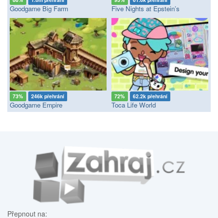
Goodgame Big Farm
Five Nights at Epstein’s
73%
246k přehrání
72%
62.2k přehrání
Goodgame Empire
Toca Life World
Přepnout na: