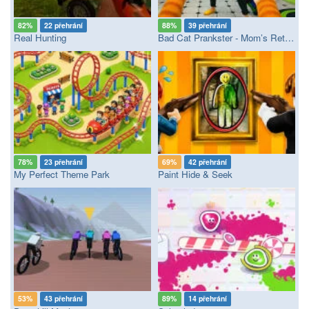
82%
22 přehrání
88%
39 přehrání
Real Hunting
Bad Cat Prankster - Mom’s Return
78%
23 přehrání
69%
42 přehrání
My Perfect Theme Park
Paint Hide & Seek
53%
43 přehrání
89%
14 přehrání