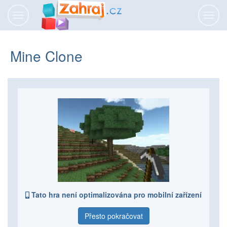
Přepnout
Přepn
navigaci
navig
Mine Clone
Tato hra není optimalizována pro mobilní zařízení
Přesto pokračovat