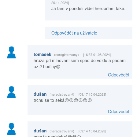
20.11.2024]
Já tam v pondělí viděl herobrine, také.
Odpovědět na uživatele
tomasek
(neregistrovaný)
[16:37 01.08.2024]
hruza pri minovani sem spad do voidu a padam
uz 2 hodiny😡
Odpovědět
dušan
(neregistrovaný)
[09:17 15.04.2023]
trchu se to seká😥😡😡😡😡😡
Odpovědět
dušan
(neregistrovaný)
[09:14 15.04.2023]
moc to nenidobré😳😳📺