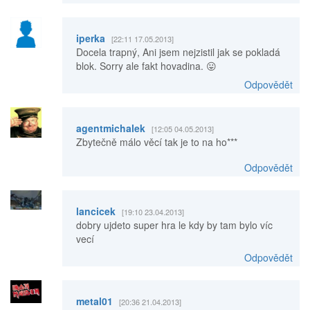
iperka
[22:11 17.05.2013]
Docela trapný, Ani jsem nejzistil jak se pokladá
blok. Sorry ale fakt hovadina. 😛
Odpovědět
agentmichalek
[12:05 04.05.2013]
Zbytečně málo věcí tak je to na ho***
Odpovědět
lancicek
[19:10 23.04.2013]
dobry ujdeto super hra le kdy by tam bylo víc
vecí
Odpovědět
metal01
[20:36 21.04.2013]