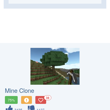
Mine Clone
38
75%
3435
1127