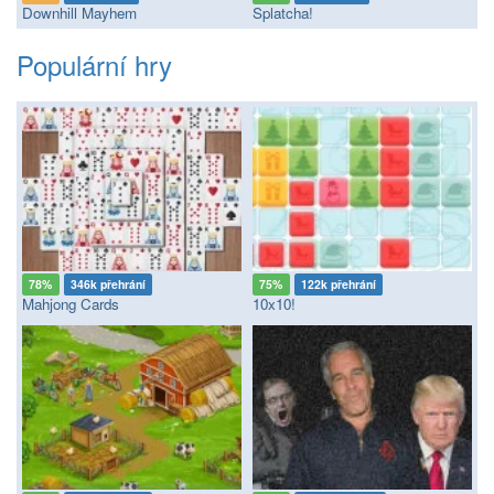
Downhill Mayhem
Splatcha!
Populární hry
78%
346k přehrání
75%
122k přehrání
Mahjong Cards
10x10!