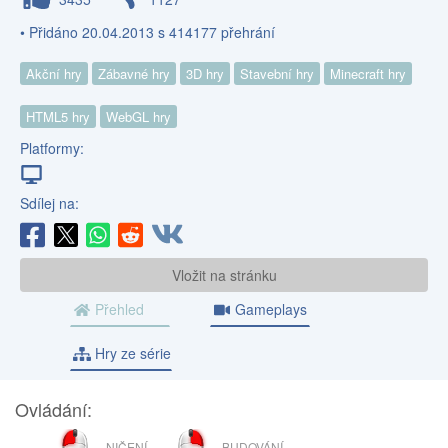
• Přidáno 20.04.2013 s 414177 přehrání
Akční hry
Zábavné hry
3D hry
Stavební hry
Minecraft hry
HTML5 hry
WebGL hry
Platformy:
Sdílej na:
Vložit na stránku
Přehled
Gameplays
Hry ze série
Ovládání:
LEVÉ
PRAVÉ
NIČENÍ
BUDOVÁNÍ