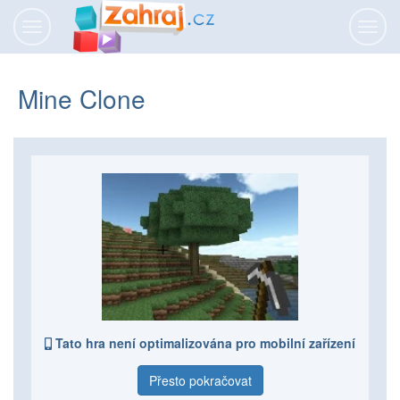
Přepnout
Přepn
navigaci
navig
Mine Clone
Tato hra není optimalizována pro mobilní zařízení
Přesto pokračovat