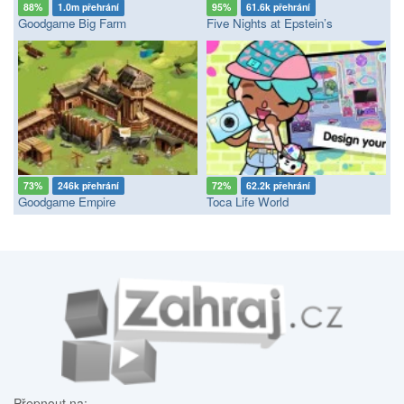
88%
1.0m přehrání
95%
61.6k přehrání
Goodgame Big Farm
Five Nights at Epstein’s
73%
246k přehrání
72%
62.2k přehrání
Goodgame Empire
Toca Life World
Přepnout na: