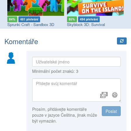
84%
481 přehrání
85%
494 přehrání
8
Sprunki Craft - Sandbox 3D
Skyblock 3D: Survival
No
Komentáře
Minimální počet znaků: 3
😄
Prosím, přidávejte komentáře
Poslat
pouze v jazyce Čeština, jinak může
být vymazán.