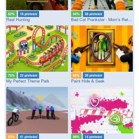
82%
18 přehrání
94%
38 přehrání
Real Hunting
Bad Cat Prankster - Mom’s Return
75%
22 přehrání
68%
39 přehrání
My Perfect Theme Park
Paint Hide & Seek
53%
41 přehrání
89%
14 přehrání