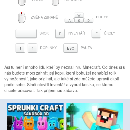
TLAČÍTKO
TLAČÍTKO
MYŠI
MYŠI
ROLOVACÍ
W
POHYB
ZMĚNA ZBRANĚ
KOLEČKO
A
S
D
SKOK
INVENTÁŘ
ÚKOLY
MEZERNÍK
E
F
||
DOPLŇKY
PAUZA
1
4
ESC
Asi tu není mnoho lidí, kteří by neznali hru Minecraft. Od dnes si u
nás budete moci zahrát její kopii, která bohužel nenabízí tolik
vymožeností, jako originál, ale také si zde můžete upravit okolí
podle sebe. Stačí otevřít inventář a vybrat kostku, se kterou
chcete pracovat. Tak příjemnou zábavu.