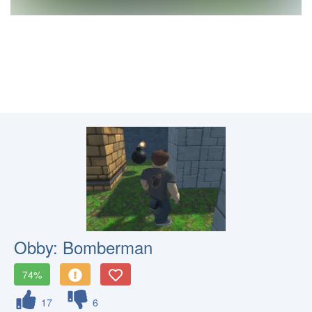
Obby: Bomberman
74%
17
6