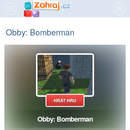
Přepnout
Přepn
navigaci
navig
Obby: Bomberman