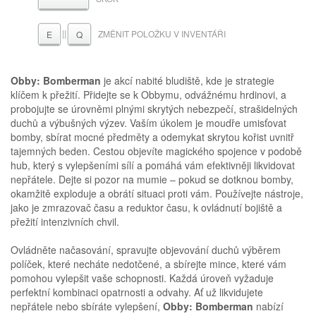
||
ZMĚNIT POLOŽKU V INVENTÁŘI
E
Q
Obby: Bomberman
je akcí nabité bludiště, kde je strategie
klíčem k přežití. Přidejte se k Obbymu, odvážnému hrdinovi, a
probojujte se úrovněmi plnými skrytých nebezpečí, strašidelných
duchů a výbušných výzev. Vaším úkolem je moudře umisťovat
bomby, sbírat mocné předměty a odemykat skrytou kořist uvnitř
tajemných beden. Cestou objevíte magického spojence v podobě
hub, který s vylepšeními sílí a pomáhá vám efektivněji likvidovat
nepřátele. Dejte si pozor na mumie – pokud se dotknou bomby,
okamžitě exploduje a obrátí situaci proti vám. Používejte nástroje,
jako je zmrazovač času a reduktor času, k ovládnutí bojiště a
přežití intenzivních chvil.
Ovládněte načasování, spravujte objevování duchů výběrem
políček, které necháte nedotčené, a sbírejte mince, které vám
pomohou vylepšit vaše schopnosti. Každá úroveň vyžaduje
perfektní kombinaci opatrnosti a odvahy. Ať už likvidujete
nepřátele nebo sbíráte vylepšení,
Obby: Bomberman
nabízí