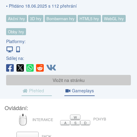
• Přidáno 18.06.2025 s 112 přehrání
Akční hry
3D hry
Bomberman hry
HTML5 hry
WebGL hry
Obby hry
Platformy:
Sdílej na:
Vložit na stránku
Přehled
Gameplays
Ovládání:
MYŠ
W
POHYB
INTERAKCE
A
S
D
SKOK
MEZERNÍK