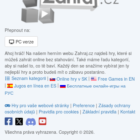
Přepnout na:
PC verze
Ahoj hráč! Na našem herním webu Zahraj.cz najdeš hry, které si
můžeš zahrát online bez stahování. Také máme řadu kategorií,
aby si našel to, co tě baví. Každý den se snažíme vybírat jen ty
nejlepší hry a proto budeš mít o zábavu postaráno.
Seznam kategorii
|
|
Online hry v SK
Free Games in EN
|
|
Jugos en línea en ES
Бесплатные онлайн-игры на
РУС
Hry pro vaše webové stránky
|
Preference
|
Zásady ochrany
osobních údajů
|
Pravidla pro cookies
|
Základní pravidla
|
Kontakt
Všechna práva vyhrazena. Copyright © 2026.