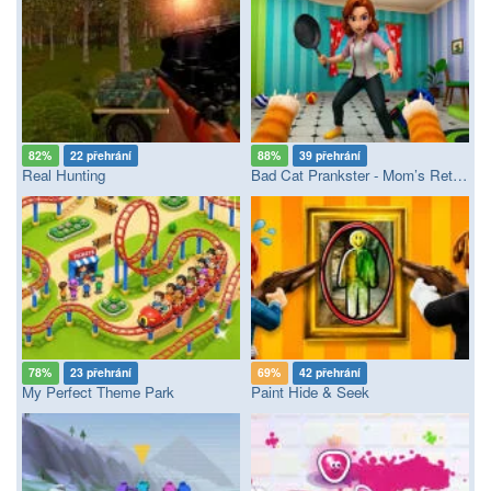
82%
22 přehrání
88%
39 přehrání
Real Hunting
Bad Cat Prankster - Mom’s Return
78%
23 přehrání
69%
42 přehrání
My Perfect Theme Park
Paint Hide & Seek