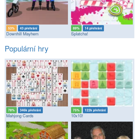
53%
43 přehrání
89%
14 přehrání
Downhill Mayhem
Splatcha!
Populární hry
78%
346k přehrání
75%
122k přehrání
Mahjong Cards
10x10!