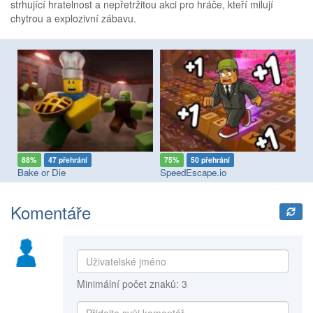
strhující hratelnost a nepřetržitou akci pro hráče, kteří milují
chytrou a explozivní zábavu.
88%
47 přehrání
75%
50 přehrání
9
Bake or Die
SpeedEscape.io
Mo
Komentáře
Minimální počet znaků: 3