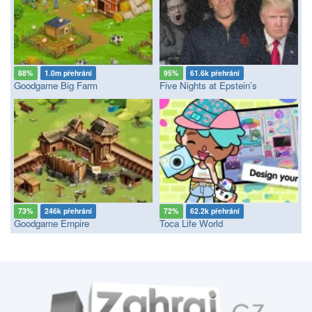
88%
1.0m přehrání
95%
61.6k přehrání
Goodgame Big Farm
Five Nights at Epstein’s
73%
246k přehrání
72%
62.2k přehrání
Goodgame Empire
Toca Life World