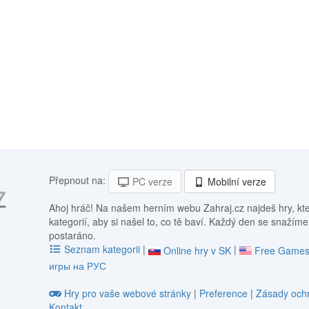
Přepnout na:
PC verze
Mobilní verze
Ahoj hráč! Na našem herním webu Zahraj.cz najdeš hry, kt
kategorií, aby si našel to, co tě baví. Každý den se snažíme
postaráno.
Seznam kategorii
|
|
Online hry v SK
Free Games
игры на РУС
Hry pro vaše webové stránky
|
Preference
|
Zásady ochr
Kontakt