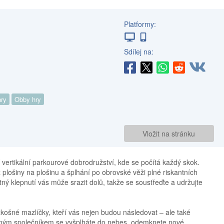
Platformy:
Sdílej na:
ry
Obby hry
Vložit na stránku
í vertikální parkourové dobrodružství, kde se počítá každý skok.
plošiny na plošinu a šplhání po obrovské věži plné riskantních
ný klepnutí vás může srazit dolů, takže se soustřeďte a udržujte
zkošné mazlíčky, kteří vás nejen budou následovat – ale také
ávným společníkem se vyšplháte do nebes, odemknete nové