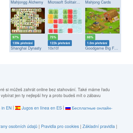
Mahjongg Alchemy
Microsoft Solitaire Collection
Mahjong Cards
97%
75%
88%
139k přehrání
122k přehrání
1.0m přehrání
Shanghai Dynasty
10x10!
Goodgame Big Farm
eré si můžeš zahrát online bez stahování. Také máme řadu
 vybírat jen ty nejlepší hry a proto budeš mít o zábavu
|
|
 in EN
Jugos en línea en ES
Бесплатные онлайн-
any osobních údajů
|
Pravidla pro cookies
|
Základní pravidla
|