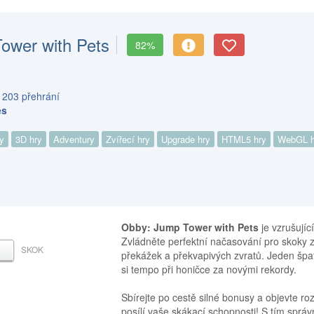
ower with Pets
82%
 203 přehrání
es
y
3D hry
Adventury
Zvířecí hry
Upgrade hry
HTML5 hry
WebGL h
Obby: Jump Tower with Pets
je vzrušujíc
Zvládněte perfektní načasování pro skoky z 
SKOK
ZERNÍK
překážek a překvapivých zvratů. Jeden špat
si tempo při honičce za novými rekordy.
Sbírejte po cestě silné bonusy a objevte ro
posílí vaše skákací schopnosti! S tím spr