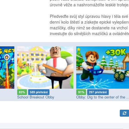
úrovně věže a nashromáždíte lesklé trofeje
Předveďte svůj styl úpravou hlavy i těla s
denní kolo štěstí a získejte epické vylep
mazlíčky, díky nimž se dostanete na vrchol 
investujte do silnějších mazlíčků a ovládnět
83%
589 přehrání
91%
297 přehrání
School Breakout Obby
Obby: Dig to the center 