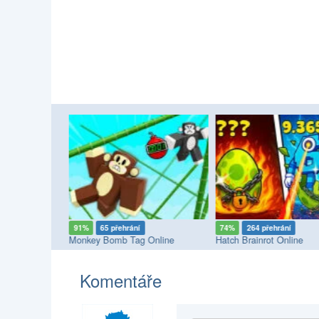
91%
65 přehrání
74%
264 přehrání
er
Monkey Bomb Tag Online
Hatch Brainrot Online
Komentáře