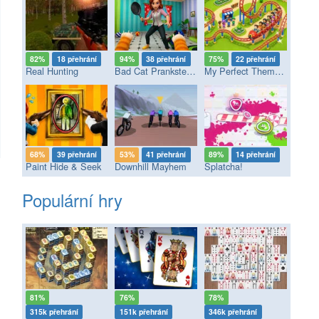
82%
18 přehrání
94%
38 přehrání
75%
22 přehrání
Real Hunting
Bad Cat Prankster - Mom’s Return
My Perfect Theme Park
68%
39 přehrání
53%
41 přehrání
89%
14 přehrání
Paint Hide & Seek
Downhill Mayhem
Splatcha!
Populární hry
81%
76%
78%
315k přehrání
151k přehrání
346k přehrání