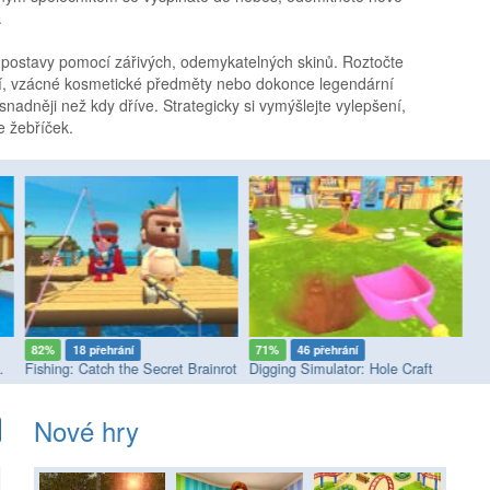
.
vé postavy pomocí zářivých, odemykatelných skinů. Roztočte
šení, vzácné kosmetické předměty nebo dokonce legendární
snadněji než kdy dříve. Strategicky si vymýšlejte vylepšení,
e žebříček.
82%
18 přehrání
71%
46 přehrání
7
of the Earth
Fishing: Catch the Secret Brainrot
Digging Simulator: Hole Craft
Ju
Nové hry