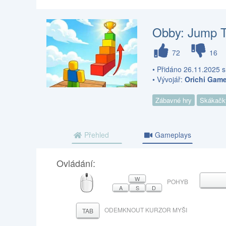
Obby: Jump T
72
16
• Přidáno 26.11.2025 s
• Vývojář:
Orichi Gam
Zábavné hry
Skákačk
Přehled
Gameplays
Ovládání:
MYŠ
W
ME
POHYB
A
S
D
ODEMKNOUT KURZOR MYŠI
TAB