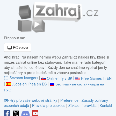
Přepnout na:
PC verze
Ahoj hráč! Na našem herním webu Zahraj.cz najdeš hry, které si
můžeš zahrát online bez stahování. Také máme řadu kategorií,
aby si našel to, co tě baví. Každý den se snažíme vybírat jen ty
nejlepší hry a proto budeš mít o zábavu postaráno.
Seznam kategorii
|
|
Online hry v SK
Free Games in EN
|
|
Jugos en línea en ES
Бесплатные онлайн-игры на
РУС
Hry pro vaše webové stránky
|
Preference
|
Zásady ochrany
osobních údajů
|
Pravidla pro cookies
|
Základní pravidla
|
Kontakt