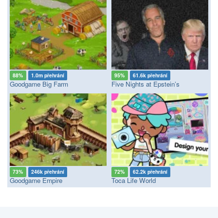
88%
1.0m přehrání
95%
61.6k přehrání
Goodgame Big Farm
Five Nights at Epstein’s
73%
246k přehrání
72%
62.2k přehrání
Goodgame Empire
Toca Life World