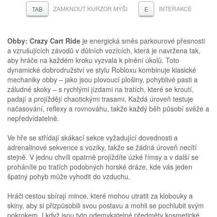
ZAMKNOUT KURZOR MYŠI
INTERAKCE
TAB
E
Obby: Crazy Cart Ride
je energická směs parkourové přesnosti
a vzrušujících závodů v důlních vozících, která je navržena tak,
aby hráče na každém kroku vyzvala k plnění úkolů. Toto
dynamické dobrodružství ve stylu Robloxu kombinuje klasické
mechaniky obby – jako jsou plovoucí plošiny, pohyblivé pasti a
záludné skoky – s rychlými jízdami na tratích, které se kroutí,
padají a projíždějí chaotickými trasami. Každá úroveň testuje
načasování, reflexy a rovnováhu, takže každý běh působí svěže a
nepředvídatelně.
Ve hře se střídají skákací sekce vyžadující dovednosti a
adrenalinové sekvence s vozíky, takže se žádná úroveň necítí
stejně. V jednu chvíli opatrně projíždíte úzké římsy a v další se
proháníte po tratích podobných horské dráze, kde vás jeden
špatný pohyb může vyhodit do vzduchu.
Hráči cestou sbírají mince, které mohou utratit za klobouky a
skiny, aby si přizpůsobili svou postavu a mohli se pochlubit svým
pokrokem. I když jsou tyto odemykatelné předměty kosmetické,