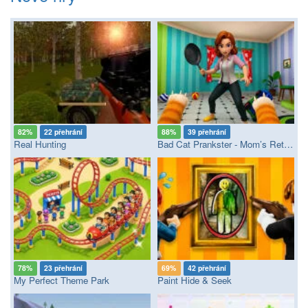
82%
22 přehrání
88%
39 přehrání
Real Hunting
Bad Cat Prankster - Mom’s Return
78%
23 přehrání
69%
42 přehrání
My Perfect Theme Park
Paint Hide & Seek