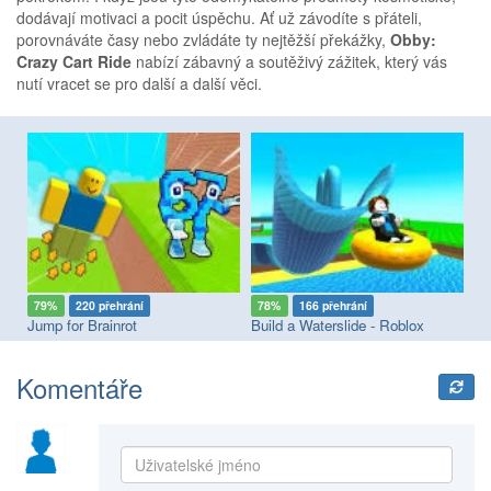
dodávají motivaci a pocit úspěchu. Ať už závodíte s přáteli,
porovnáváte časy nebo zvládáte ty nejtěžší překážky,
Obby:
Crazy Cart Ride
nabízí zábavný a soutěživý zážitek, který vás
nutí vracet se pro další a další věci.
79%
220 přehrání
78%
166 přehrání
8
Jump for Brainrot
Build a Waterslide - Roblox
Ob
Komentáře