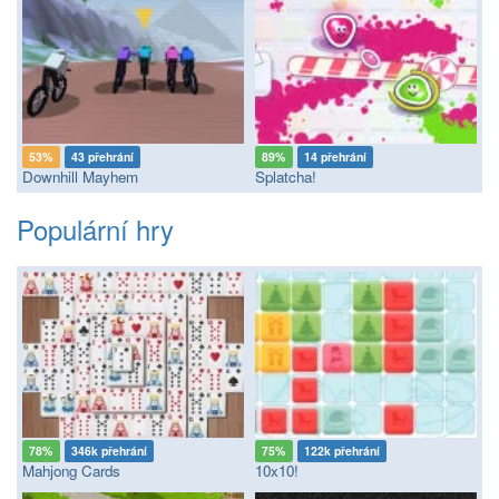
53%
43 přehrání
89%
14 přehrání
Downhill Mayhem
Splatcha!
Populární hry
78%
346k přehrání
75%
122k přehrání
Mahjong Cards
10x10!