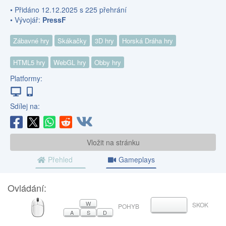
• Přidáno 12.12.2025 s 225 přehrání
• Vývojář:
PressF
Zábavné hry
Skákačky
3D hry
Horská Dráha hry
HTML5 hry
WebGL hry
Obby hry
Platformy:
Sdílej na:
Vložit na stránku
Přehled
Gameplays
Ovládání:
MYŠ
W
SKOK
MEZERNÍK
POHYB
A
S
D