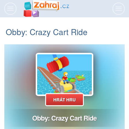
Přepnout
Přepn
navigaci
navig
Obby: Crazy Cart Ride