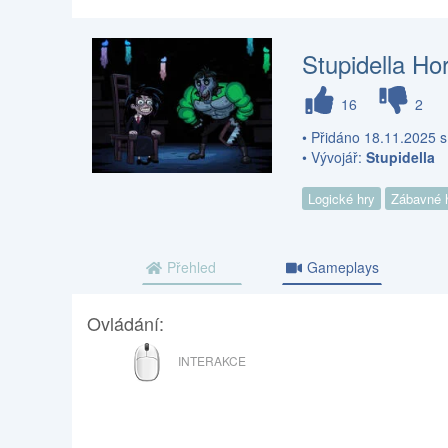
Stupidella Hor
16
2
• Přidáno 18.11.2025 s
• Vývojář:
Stupidella
Logické hry
Zábavné 
Přehled
Gameplays
Ovládání:
MYŠ
INTERAKCE