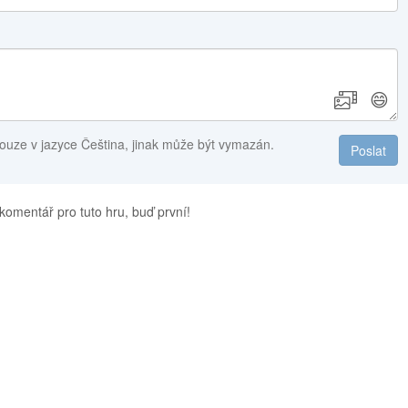
😄
ouze v jazyce Čeština, jinak může být vymazán.
Poslat
komentář pro tuto hru, buď první!