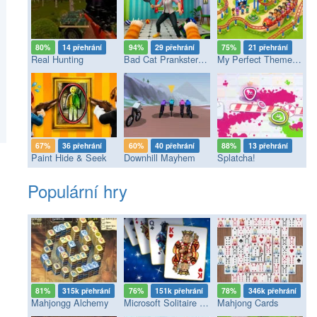
80%
14 přehrání
94%
29 přehrání
75%
21 přehrání
Real Hunting
Bad Cat Prankster - Mom’s Return
My Perfect Theme Park
67%
36 přehrání
60%
40 přehrání
88%
13 přehrání
Paint Hide & Seek
Downhill Mayhem
Splatcha!
Populární hry
81%
315k přehrání
76%
151k přehrání
78%
346k přehrání
Mahjongg Alchemy
Microsoft Solitaire Collection
Mahjong Cards