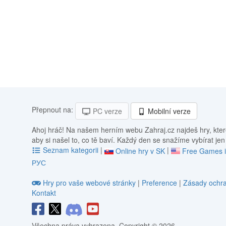
Přepnout na:
PC verze
Mobilní verze
Ahoj hráč! Na našem herním webu Zahraj.cz najdeš hry, kter
aby si našel to, co tě baví. Každý den se snažíme vybírat jen
Seznam kategorii
|
|
Online hry v SK
Free Games 
РУС
Hry pro vaše webové stránky
|
Preference
|
Zásady ochra
Kontakt
Všechna práva vyhrazena. Copyright © 2026.