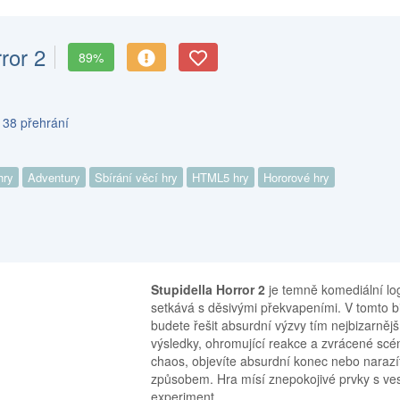
ror 2
89%
 38 přehrání
hry
Adventury
Sbírání věcí hry
HTML5 hry
Hororové hry
Stupidella Horror 2
je temně komediální lo
setkává s děsivými překvapeními. V tomto bi
budete řešit absurdní výzvy tím nejbizarn
výsledky, ohromující reakce a zvrácené scén
chaos, objevíte absurdní konec nebo naraz
způsobem. Hra mísí znepokojivé prvky s ve
experiment.