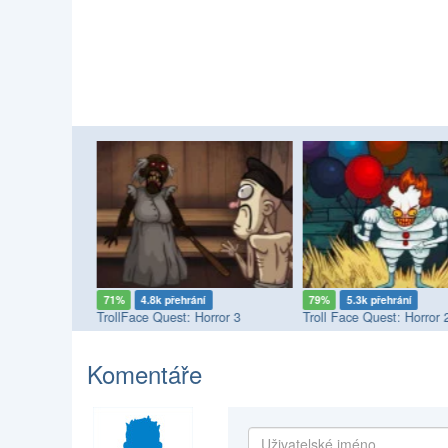
71%
4.8k přehrání
79%
5.3k přehrání
The Amazing Digital Circus (TADC) Mind Games
TrollFace Quest: Horror 3
Troll Face Quest: Horror 
Komentáře