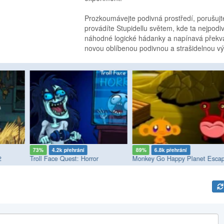
Prozkoumávejte podivná prostředí, porušujt
provádíte Stupidellu světem, kde ta nejpodi
náhodné logické hádanky a napínavá překvap
novou oblíbenou podivnou a strašidelnou v
73%
4.2k přehrání
89%
6.8k přehrání
2
Troll Face Quest: Horror
Monkey Go Happy Planet Esca