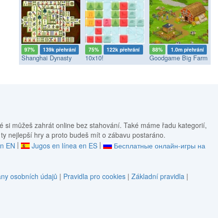
97%
139k přehrání
75%
122k přehrání
88%
1.0m přehrání
Shanghai Dynasty
10x10!
Goodgame Big Farm
é si můžeš zahrát online bez stahování. Také máme řadu kategorií,
 ty nejlepší hry a proto budeš mít o zábavu postaráno.
|
|
in EN
Jugos en línea en ES
Бесплатные онлайн-игры на
ny osobních údajů
|
Pravidla pro cookies
|
Základní pravidla
|