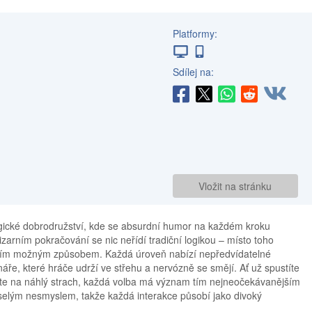
Platformy:
Sdílej na:
Vložit na stránku
gické dobrodružství, kde se absurdní humor na každém kroku
zarním pokračování se nic neřídí tradiční logikou – místo toho
ějším možným způsobem. Každá úroveň nabízí nepředvídatelné
áře, které hráče udrží ve střehu a nervózně se smějí. Ať už spustíte
íte na náhlý strach, každá volba má význam tím nejneočekávanějším
selým nesmyslem, takže každá interakce působí jako divoký