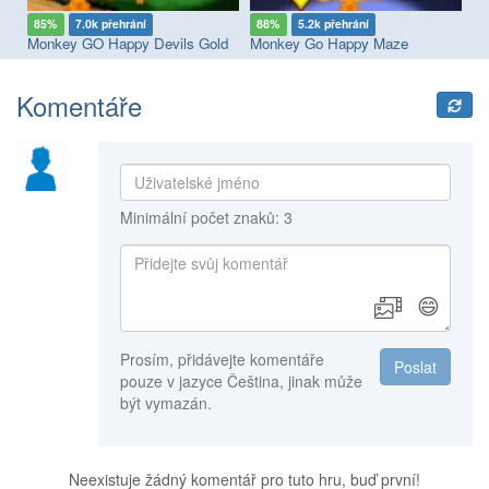
85%
7.0k přehrání
88%
5.2k přehrání
7
Monkey GO Happy Devils Gold
Monkey Go Happy Maze
Mo
Komentáře
Minimální počet znaků: 3
😄
Prosím, přidávejte komentáře
Poslat
pouze v jazyce Čeština, jinak může
být vymazán.
Neexistuje žádný komentář pro tuto hru, buď první!