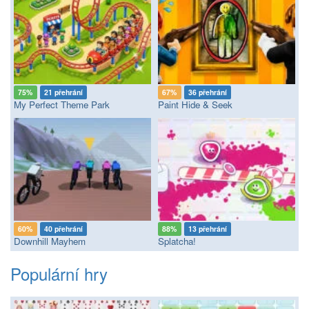
75%
21 přehrání
67%
36 přehrání
My Perfect Theme Park
Paint Hide & Seek
60%
40 přehrání
88%
13 přehrání
Downhill Mayhem
Splatcha!
Populární hry