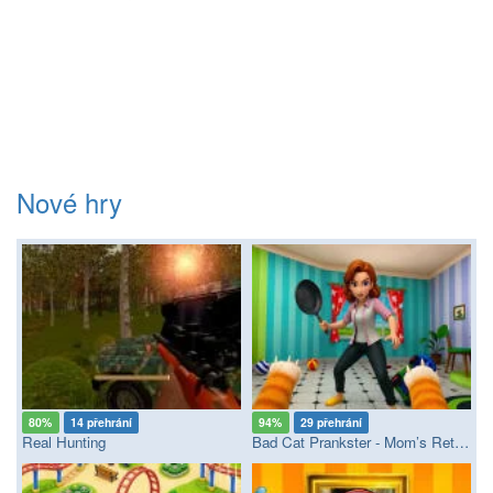
Nové hry
80%
14 přehrání
94%
29 přehrání
Real Hunting
Bad Cat Prankster - Mom’s Return