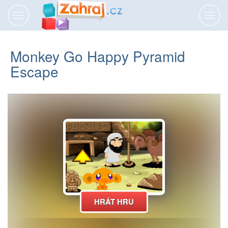
Přepnout
Přepn
navigaci
navig
Monkey Go Happy Pyramid
Escape