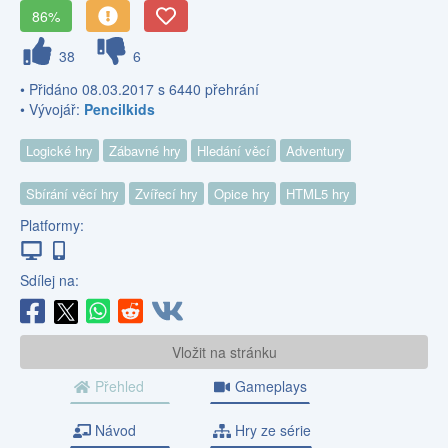
86%
38
6
• Přidáno 08.03.2017 s 6440 přehrání
• Vývojář:
Pencilkids
Logické hry
Zábavné hry
Hledání věcí
Adventury
Sbírání věcí hry
Zvířecí hry
Opice hry
HTML5 hry
Platformy:
Sdílej na:
Vložit na stránku
Přehled
Gameplays
Návod
Hry ze série