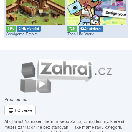
73%
246k přehrání
72%
62.2k přehrání
Goodgame Empire
Toca Life World
Přepnout na:
PC verze
Ahoj hráč! Na našem herním webu Zahraj.cz najdeš hry, které si
můžeš zahrát online bez stahování. Také máme řadu kategorií,