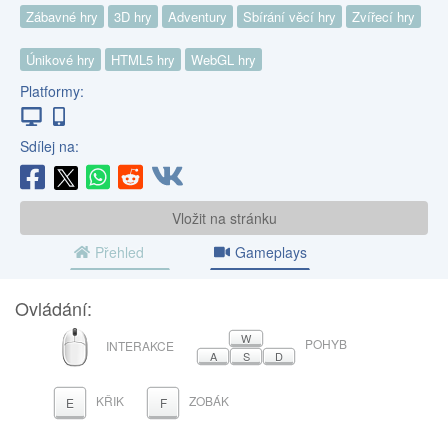
Zábavné hry
3D hry
Adventury
Sbírání věcí hry
Zvířecí hry
Únikové hry
HTML5 hry
WebGL hry
Platformy:
Sdílej na:
Vložit na stránku
Přehled
Gameplays
Ovládání:
MYŠ
W
POHYB
INTERAKCE
A
S
D
KŘIK
ZOBÁK
E
F