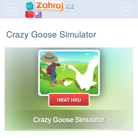
Přepnout
Přepn
navigaci
navig
Crazy Goose Simulator