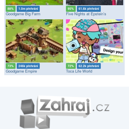
88%
1.0m přehrání
95%
61.6k přehrání
Goodgame Big Farm
Five Nights at Epstein’s
73%
246k přehrání
72%
62.2k přehrání
Goodgame Empire
Toca Life World