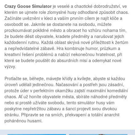
Crazy Goose Simulator
je veselé a chaotické dobrodružství, ve
kterém se ujmete role zlomyslné husy odhodlané způsobit chaos.
Začínáte uvězněni v kleci a vaším prvním cílem je najít klíče a
osvobodit se. Jakmile se dostanete na svobodu, můžete
prozkoumávat poklidné město a obracet ho vzhůru nohama tím,
že budete děsit obyvatele, kradete předměty a narušovat jejich
každodenní rutinu. Každá oblast skrývá nové příležitosti k žertům
a nepředvídatelné zábavě. Hra kombinuje humor, průzkum a
kreativní řešení problémů a nabízí nekonečnou hratelnost, při
které se budete pouštět do absurdních misí a odemykat nové
výzvy.
Protlačte se, běhejte, mávejte křídly a kvílejte, abyste si každou
úroveň udělali jedinečnou. Načasování a postřeh jsou zásadní,
protože úder v perfektním okamžiku zajistí maximální komediální
chaos. Ať už honíte obyvatele města, sbíráte náhodné předměty
nebo si prostě užíváte svobodu, tento simulátor husy vám
poskytne nepřetržitou zábavu a šanci projevit svou divokou
stránku. Připravte se na smích, překvapení a totální anarchii
poháněnou husami.