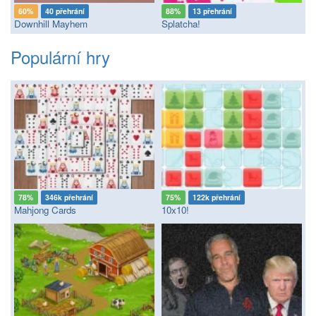
60%
40 přehrání
88%
13 přehrání
Downhill Mayhem
Splatcha!
Populární hry
78%
346k přehrání
75%
122k přehrání
Mahjong Cards
10x10!