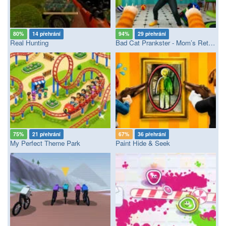
80%
14 přehrání
94%
29 přehrání
Real Hunting
Bad Cat Prankster - Mom’s Return
75%
21 přehrání
67%
36 přehrání
My Perfect Theme Park
Paint Hide & Seek