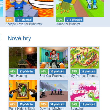
69%
117 přehrání
79%
214 přehrání
8
Escape Lava for Brainrots!
Jump for Brainrot
Ob
Nové hry
89%
13 přehrání
92%
26 přehrání
75%
21 přehrání
Real Hunting
Bad Cat Prankster - Mom’s Return
My Perfect Theme Park
69%
35 přehrání
57%
39 přehrání
88%
11 přehrání
Paint Hide & Seek
Downhill Mayhem
Splatcha!