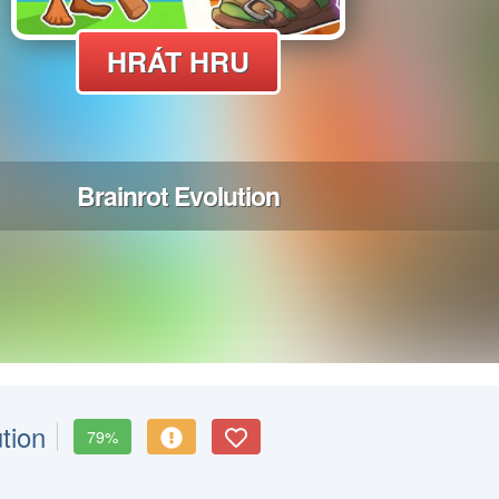
tion
79%