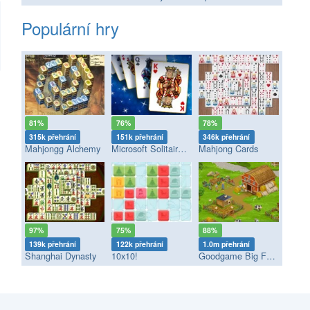
Populární hry
81%
76%
78%
315k přehrání
151k přehrání
346k přehrání
Mahjongg Alchemy
Microsoft Solitaire Collection
Mahjong Cards
97%
75%
88%
139k přehrání
122k přehrání
1.0m přehrání
Shanghai Dynasty
10x10!
Goodgame Big Farm