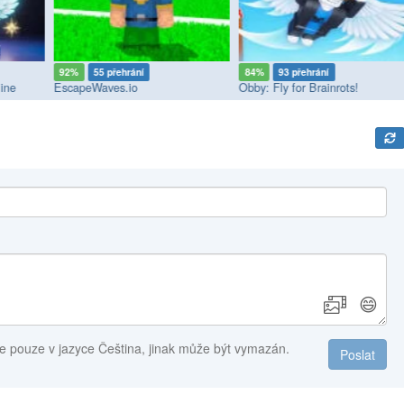
92%
55 přehrání
84%
93 přehrání
ine
EscapeWaves.io
Obby: Fly for Brainrots!
😄
e pouze v jazyce Čeština, jinak může být vymazán.
Poslat