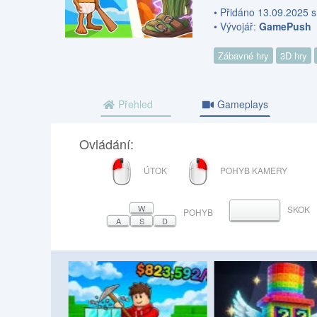
• Přidáno 13.09.2025 s
• Vývojář:
GamePush
Zábavné hry
3D hry
Přehled
Gameplays
Ovládání:
LEVÉ
PRAVÉ
ÚTOK
POHYB KAMERY
TLAČÍTKO
TLAČÍTKO
MYŠI
MYŠI
W
SKOK
MEZERNÍK
POHYB
A
S
D