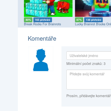
80%
165 přehrání
87%
138 přehrání
ine
Break Rocks For Brainrots
Lucky Brainrot Blocks Onl
Komentáře
Minimální počet znaků: 3
Prosím, přidávejte komentář