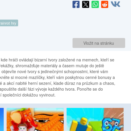
rainrot hry
Vložit na stránku
 kde hráči ovládají bizarní tvory založené na memech, kteří se
překážky, shromažďuje materiály a časem mutuje do ještě
 objevíte nové tvory s jedinečnými schopnostmi, které vám
něte si mocné mazlíčky, kteří vám poskytnou cenné bonusy a
lé a akcí nabité herní sezení, klade důraz na průzkum a chaos,
a spouštíte další fázi vývoje každého tvora. Ponořte se do
vní společníci dokážou vyvinout.