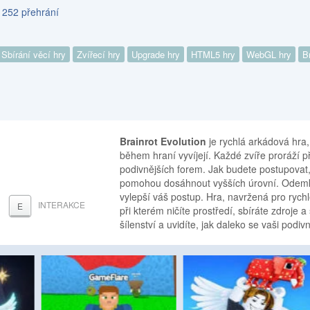
 252 přehrání
Sbírání věcí hry
Zvířecí hry
Upgrade hry
HTML5 hry
WebGL hry
B
Brainrot Evolution
je rychlá arkádová hra,
během hraní vyvíjejí. Každé zvíře proráží 
podivnějších forem. Jak budete postupovat,
pomohou dosáhnout vyšších úrovní. Odemk
vylepší váš postup. Hra, navržená pro rych
INTERAKCE
E
při kterém ničíte prostředí, sbíráte zdroje 
šílenství a uvidíte, jak daleko se vaši podi