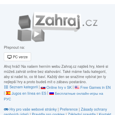
Přepnout na:
PC verze
Ahoj hráč! Na našem herním webu Zahraj.cz najdeš hry, které si
můžeš zahrát online bez stahování. Také máme řadu kategorií,
aby si našel to, co tě baví. Každý den se snažíme vybírat jen ty
nejlepší hry a proto budeš mít o zábavu postaráno.
Seznam kategorii
|
|
Online hry v SK
Free Games in EN
|
|
Jugos en línea en ES
Бесплатные онлайн-игры на
РУС
Hry pro vaše webové stránky
|
Preference
|
Zásady ochrany
osobních údajů
|
Pravidla pro cookies
|
Základní pravidla
|
Kontakt