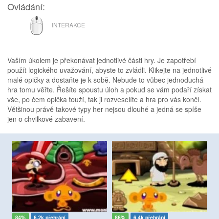
Ovládání:
MYŠ
INTERAKCE
Vaším úkolem je překonávat jednotlivé části hry. Je zapotřebí
použít logického uvažování, abyste to zvládli. Klikejte na jednotlivé
malé opičky a dostaňte je k sobě. Nebude to vůbec jednoduchá
hra tomu věřte. Řešíte spoustu úloh a pokud se vám podaří získat
vše, po čem opička touží, tak ji rozveselíte a hra pro vás končí.
Většinou právě takové typy her nejsou dlouhé a jedná se spíše
jen o chvilkové zabavení.
84%
6.2k přehrání
86%
6.4k přehrání
8