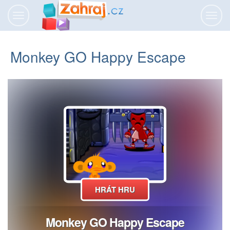
Přepnout
Přepn
navigaci
navig
Monkey GO Happy Escape