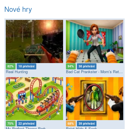
Nové hry
82%
18 přehrání
94%
38 přehrání
Real Hunting
Bad Cat Prankster - Mom’s Return
75%
22 přehrání
68%
39 přehrání
My Perfect Theme Park
Paint Hide & Seek