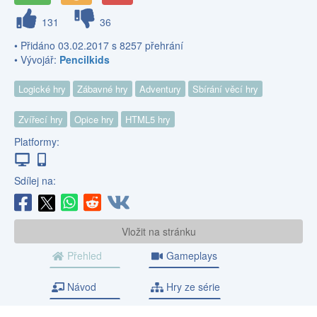
131
36
• Přidáno 03.02.2017 s 8257 přehrání
• Vývojář:
Pencilkids
Logické hry
Zábavné hry
Adventury
Sbírání věcí hry
Zvířecí hry
Opice hry
HTML5 hry
Platformy:
Sdílej na:
Vložit na stránku
Přehled
Gameplays
Návod
Hry ze série