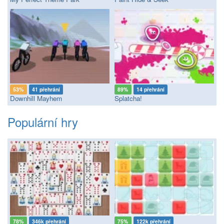
53%
41 přehrání
89%
14 přehrání
Downhill Mayhem
Splatcha!
Populární hry
78%
346k přehrání
75%
122k přehrání