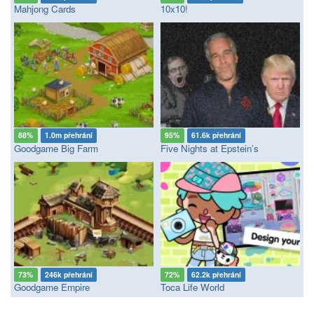
Mahjong Cards
10x10!
88%
1.0m přehrání
95%
61.6k přehrání
Goodgame Big Farm
Five Nights at Epstein’s
73%
246k přehrání
72%
62.2k přehrání
Goodgame Empire
Toca Life World