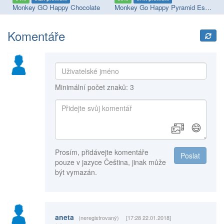
ey Go Happy Planet Escape
Monkey GO Happy Chocolate
Monkey Go Happy Pyramid Escape
Mo
Komentáře
Minimální počet znaků: 3
😄
Prosím, přidávejte komentáře
Poslat
pouze v jazyce Čeština, jinak může
být vymazán.
aneta
(neregistrovaný)
[17:28 22.01.2018]