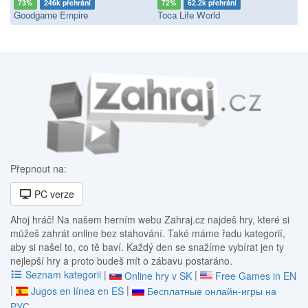
73%
246k přehrání
72%
62.2k přehrání
Goodgame Empire
Toca Life World
Přepnout na:
PC verze
Ahoj hráč! Na našem herním webu Zahraj.cz najdeš hry, které si
můžeš zahrát online bez stahování. Také máme řadu kategorií,
aby si našel to, co tě baví. Každý den se snažíme vybírat jen ty
nejlepší hry a proto budeš mít o zábavu postaráno.
Seznam kategorii
|
|
Online hry v SK
Free Games in EN
|
|
Jugos en línea en ES
Бесплатные онлайн-игры на
РУС