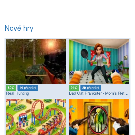
Nové hry
80%
14 přehrání
94%
29 přehrání
Real Hunting
Bad Cat Prankster - Mom’s Return