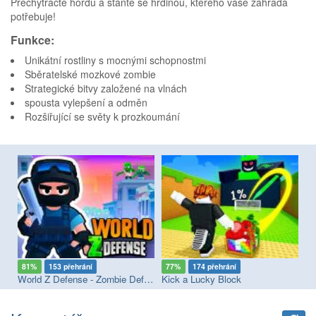
Přechytračte hordu a staňte se hrdinou, kterého vaše zahrada
potřebuje!
Funkce:
Unikátní rostliny s mocnými schopnostmi
Sběratelské mozkové zombie
Strategické bitvy založené na vlnách
spousta vylepšení a odměn
Rozšiřující se světy k prozkoumání
81%
153 přehrání
77%
174 přehrání
7
World Z Defense - Zombie Defense
Kick a Lucky Block
Fl