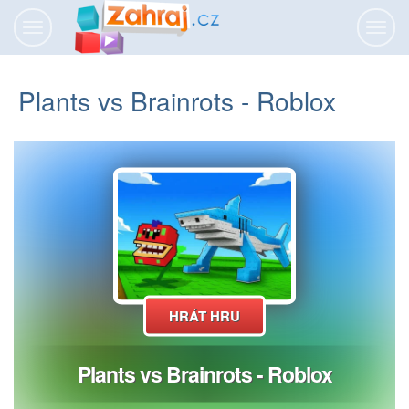
Přepnout
Přepn
navigaci
navig
Plants vs Brainrots - Roblox