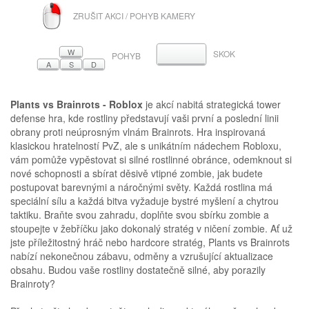
PRAVÉ
ZRUŠIT AKCI / POHYB KAMERY
TLAČÍTKO
MYŠI
W
SKOK
MEZERNÍK
POHYB
A
S
D
Plants vs Brainrots - Roblox
je akcí nabitá strategická tower
defense hra, kde rostliny představují vaši první a poslední linii
obrany proti neúprosným vlnám Brainrots. Hra inspirovaná
klasickou hratelností PvZ, ale s unikátním nádechem Robloxu,
vám pomůže vypěstovat si silné rostlinné obránce, odemknout si
nové schopnosti a sbírat děsivě vtipné zombie, jak budete
postupovat barevnými a náročnými světy. Každá rostlina má
speciální sílu a každá bitva vyžaduje bystré myšlení a chytrou
taktiku. Braňte svou zahradu, doplňte svou sbírku zombie a
stoupejte v žebříčku jako dokonalý stratég v ničení zombie. Ať už
jste příležitostný hráč nebo hardcore stratég, Plants vs Brainrots
nabízí nekonečnou zábavu, odměny a vzrušující aktualizace
obsahu. Budou vaše rostliny dostatečně silné, aby porazily
Brainroty?