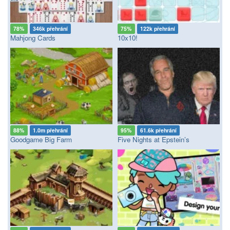
78%
346k přehrání
75%
122k přehrání
Mahjong Cards
10x10!
88%
1.0m přehrání
95%
61.6k přehrání
Goodgame Big Farm
Five Nights at Epstein’s