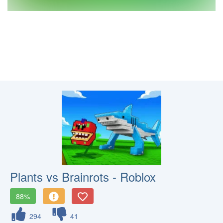
Plants vs Brainrots - Roblox
88%
294
41