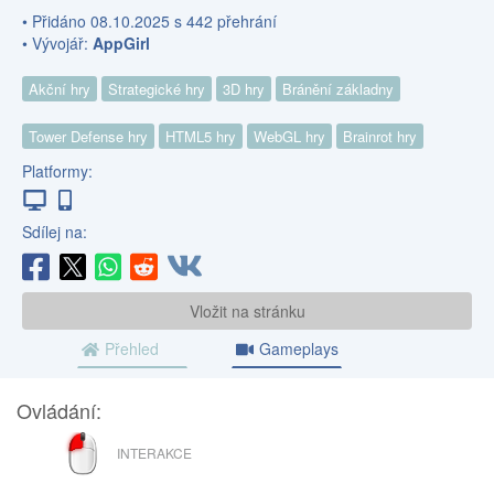
• Přidáno 08.10.2025 s 442 přehrání
• Vývojář:
AppGirl
Akční hry
Strategické hry
3D hry
Bránění základny
Tower Defense hry
HTML5 hry
WebGL hry
Brainrot hry
Platformy:
Sdílej na:
Vložit na stránku
Přehled
Gameplays
Ovládání:
LEVÉ
INTERAKCE
TLAČÍTKO
MYŠI