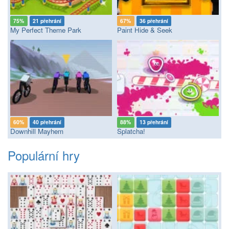
75%
21 přehrání
67%
36 přehrání
My Perfect Theme Park
Paint Hide & Seek
60%
40 přehrání
88%
13 přehrání
Downhill Mayhem
Splatcha!
Populární hry