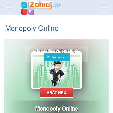
Přepnout
Přepn
navigaci
navig
Monopoly Online