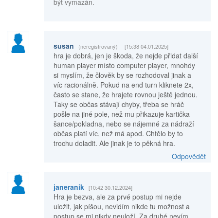
být vymazán.
susan
(neregistrovaný)
[15:38 04.01.2025]
hra je dobrá, jen je škoda, že nejde přidat další
human player místo computer player, mnohdy
si myslím, že člověk by se rozhodoval jinak a
víc racionálně. Pokud na end turn kliknete 2x,
často se stane, že hrajete rovnou ještě jednou.
Taky se občas stávají chyby, třeba se hráč
pošle na jiné pole, než mu přikazuje kartička
šance/pokladna, nebo se nájemné za nádraží
občas platí víc, než má apod. Chtělo by to
trochu doladit. Ale jinak je to pěkná hra.
Odpovědět
janeranik
[10:42 30.12.2024]
Hra je bezva, ale za prvé postup mi nejde
uložit, jak píšou, nevidím nikde tu možnost a
postup se mi nikdy neuloží. Za druhé nevím