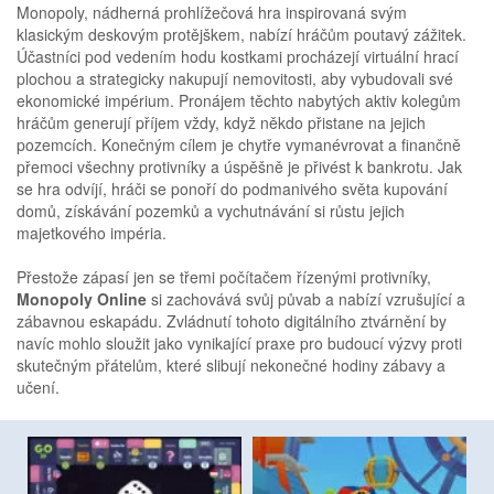
Monopoly, nádherná prohlížečová hra inspirovaná svým
klasickým deskovým protějškem, nabízí hráčům poutavý zážitek.
Účastníci pod vedením hodu kostkami procházejí virtuální hrací
plochou a strategicky nakupují nemovitosti, aby vybudovali své
ekonomické impérium. Pronájem těchto nabytých aktiv kolegům
hráčům generují příjem vždy, když někdo přistane na jejich
pozemcích. Konečným cílem je chytře vymanévrovat a finančně
přemoci všechny protivníky a úspěšně je přivést k bankrotu. Jak
se hra odvíjí, hráči se ponoří do podmanivého světa kupování
domů, získávání pozemků a vychutnávání si růstu jejich
majetkového impéria.
Přestože zápasí jen se třemi počítačem řízenými protivníky,
Monopoly Online
si zachovává svůj půvab a nabízí vzrušující a
zábavnou eskapádu. Zvládnutí tohoto digitálního ztvárnění by
navíc mohlo sloužit jako vynikající praxe pro budoucí výzvy proti
skutečným přátelům, které slibují nekonečné hodiny zábavy a
učení.