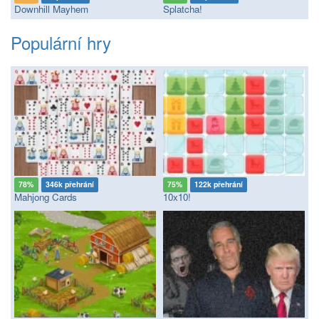
Downhill Mayhem
Splatcha!
Populární hry
78%
346k přehrání
75%
122k přehrání
Mahjong Cards
10x10!