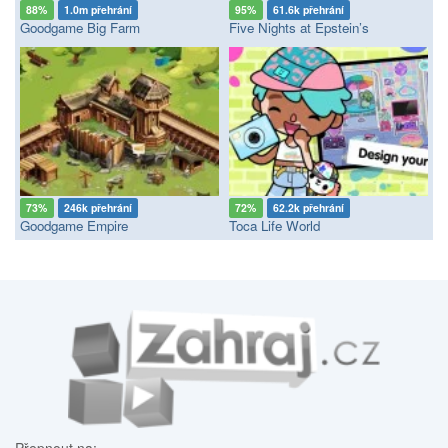
88%
1.0m přehrání
95%
61.6k přehrání
Goodgame Big Farm
Five Nights at Epstein’s
73%
246k přehrání
72%
62.2k přehrání
Goodgame Empire
Toca Life World