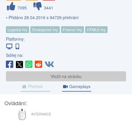
7095
3441
• Přidáno 28.04.2016 s 94729 přehrání
Logické hry
Strategické hry
Firemní hry
HTML5 hry
Platformy:
Sdílej na:
Vložit na stránku
Přehled
Gameplays
Ovládání:
MYŠ
INTERAKCE