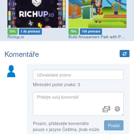
75%
1.4k přehrání
79%
106 přehrání
9
Richup.io
Build Amusement Park with Pomni
Id
Komentáře
Minimální počet znaků: 3
😄
Prosím, přidávejte komentáře
Poslat
pouze v jazyce Čeština, jinak může