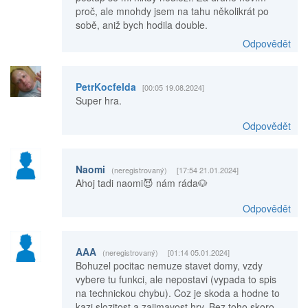
proč, ale mnohdy jsem na tahu několikrát po
sobě, aniž bych hodila double.
Odpovědět
PetrKocfelda
[00:05 19.08.2024]
Super hra.
Odpovědět
Naomi
(neregistrovaný)
[17:54 21.01.2024]
Ahoj tadi naomi😈 nám ráda🐶
Odpovědět
AAA
(neregistrovaný)
[01:14 05.01.2024]
Bohuzel pocitac nemuze stavet domy, vzdy
vybere tu funkci, ale nepostavi (vypada to spis
na technickou chybu). Coz je skoda a hodne to
kazi slozitost a zajimavost hry. Bez toho skoro