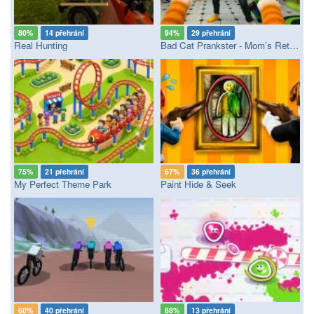
80%
14 přehrání
94%
29 přehrání
Real Hunting
Bad Cat Prankster - Mom’s Return
75%
21 přehrání
67%
36 přehrání
My Perfect Theme Park
Paint Hide & Seek
60%
40 přehrání
88%
13 přehrání