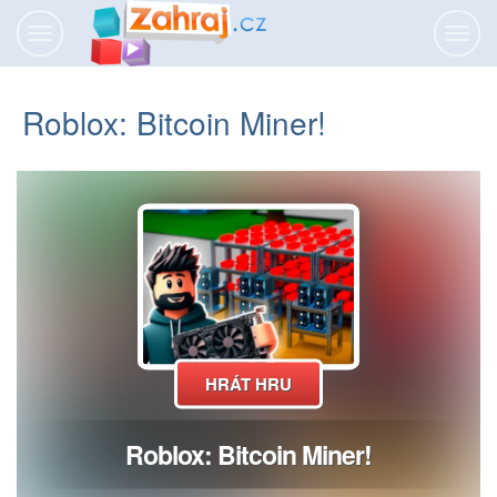
Přepnout
Přepn
navigaci
navig
Roblox: Bitcoin Miner!