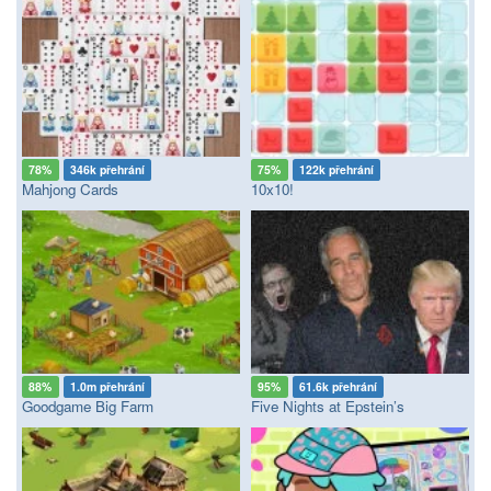
78%
346k přehrání
75%
122k přehrání
Mahjong Cards
10x10!
88%
1.0m přehrání
95%
61.6k přehrání
Goodgame Big Farm
Five Nights at Epstein’s