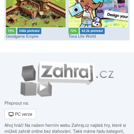
73%
246k přehrání
72%
62.2k přehrání
Goodgame Empire
Toca Life World
Přepnout na:
PC verze
Ahoj hráč! Na našem herním webu Zahraj.cz najdeš hry, které si
můžeš zahrát online bez stahování. Také máme řadu kategorií,