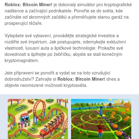
Roblox: Bitcoin Miner!
je dokonalý simulátor pro kryptografické
nadšence a začínající podnikatele. Ponořte se do světa, kde
začínáte od skromných začátků a přeměňujete starou garáž na
prosperující těžaře.
Vylepšete své vybavení, provádějte strategické investice a
rozšiřte své impérium. Jak postupujete, odemykejte exkluzivní
vlastnosti, luxusní auta a špičkové technologie. Prokažte své
dovednosti a šplhejte po žebříčku, abyste se stali konečným
kryptomagnátem.
Jste připraveni se ponořit a vydat se na toto vzrušující
dobrodružství? Zahrajte si
Roblox: Bitcoin Miner!
dnes a
objevte neomezené možnosti kryptosvěta.