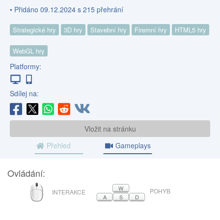
• Přidáno 09.12.2024 s 215 přehrání
Strategické hry
3D hry
Stavební hry
Firemní hry
HTML5 hry
WebGL hry
Platformy:
Sdílej na:
Vložit na stránku
Přehled
Gameplays
Ovládání:
MYŠ
W
POHYB
INTERAKCE
A
S
D