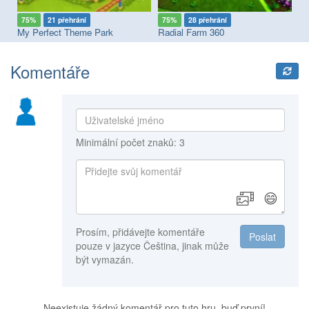
75%
21 přehrání
75%
28 přehrání
7
sement Park with Pomni
My Perfect Theme Park
Radial Farm 360
Ob
Komentáře
Minimální počet znaků: 3
😄
Prosím, přidávejte komentáře
Poslat
pouze v jazyce Čeština, jinak může
být vymazán.
Neexistuje žádný komentář pro tuto hru, buď první!