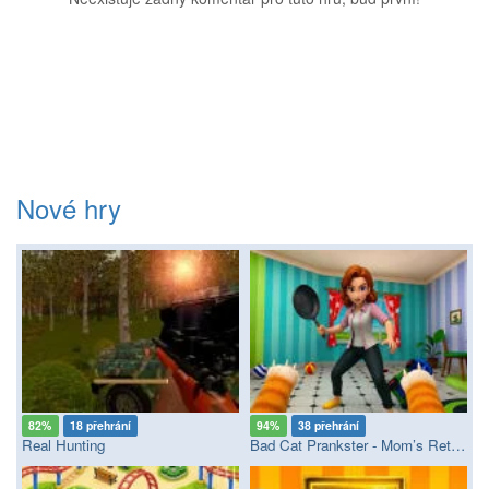
Nové hry
82%
18 přehrání
94%
38 přehrání
Real Hunting
Bad Cat Prankster - Mom’s Return