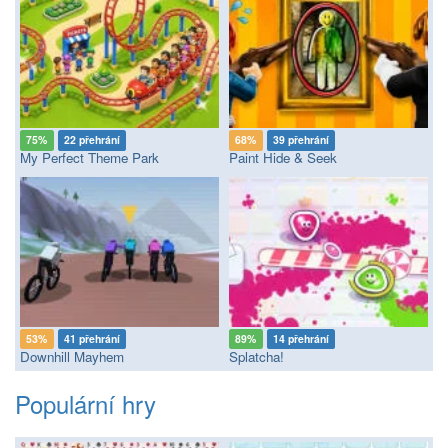
75%
22 přehrání
68%
39 přehrání
My Perfect Theme Park
Paint Hide & Seek
53%
41 přehrání
89%
14 přehrání
Downhill Mayhem
Splatcha!
Populární hry