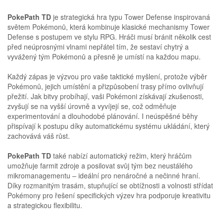
PokePath TD
je strategická hra typu Tower Defense inspirovaná
světem Pokémonů, která kombinuje klasické mechanismy Tower
Defense s postupem ve stylu RPG. Hráči musí bránit několik cest
před neúprosnými vlnami nepřátel tím, že sestaví chytrý a
vyvážený tým Pokémonů a přesně je umístí na každou mapu.
Každý zápas je výzvou pro vaše taktické myšlení, protože výběr
Pokémonů, jejich umístění a přizpůsobení trasy přímo ovlivňují
přežití. Jak bitvy probíhají, vaši Pokémoni získávají zkušenosti,
zvyšují se na vyšší úrovně a vyvíjejí se, což odměňuje
experimentování a dlouhodobé plánování. I neúspěšné běhy
přispívají k postupu díky automatickému systému ukládání, který
zachovává váš růst.
PokePath TD
také nabízí automatický režim, který hráčům
umožňuje farmit zdroje a posilovat svůj tým bez neustálého
mikromanagementu – ideální pro nenáročné a nečinné hraní.
Díky rozmanitým trasám, stupňující se obtížnosti a volnosti střídat
Pokémony pro řešení specifických výzev hra podporuje kreativitu
a strategickou flexibilitu.