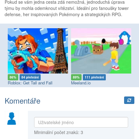
Pokud se vám jedna cesta zdá nemožná, jednoduchá úprava
týmu by mohla odemknout vítězství. Ideální pro fanoušky tower
defense, her inspirovaných Pokémony a strategických RPG.
86%
84 přehrání
89%
111 přehrání
8
Roblox: Get Tall and Fall
Meeland.io
Pl
Komentáře
Minimální počet znaků: 3