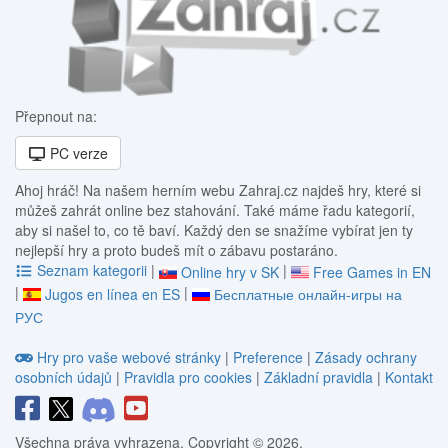
Přepnout na:
PC verze
Ahoj hráč! Na našem herním webu Zahraj.cz najdeš hry, které si
můžeš zahrát online bez stahování. Také máme řadu kategorií,
aby si našel to, co tě baví. Každý den se snažíme vybírat jen ty
nejlepší hry a proto budeš mít o zábavu postaráno.
Seznam kategorii
|
|
Online hry v SK
Free Games in EN
|
|
Jugos en línea en ES
Бесплатные онлайн-игры на
РУС
Hry pro vaše webové stránky
|
Preference
|
Zásady ochrany
osobních údajů
|
Pravidla pro cookies
|
Základní pravidla
|
Kontakt
Všechna práva vyhrazena. Copyright © 2026.