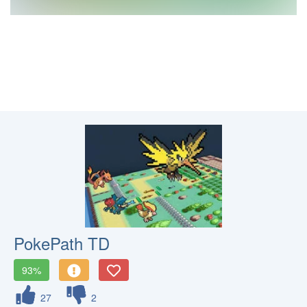
PokePath TD
93%
27
2