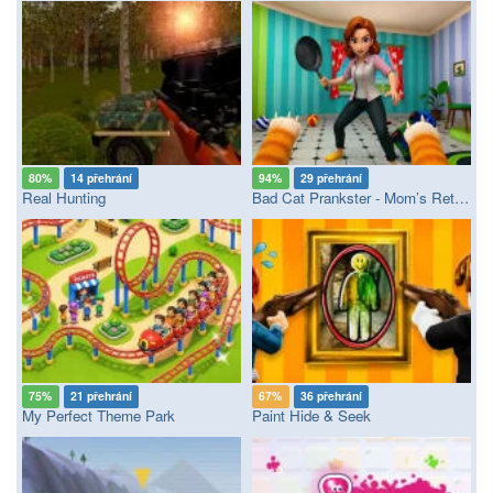
80%
14 přehrání
94%
29 přehrání
Real Hunting
Bad Cat Prankster - Mom’s Return
75%
21 přehrání
67%
36 přehrání
My Perfect Theme Park
Paint Hide & Seek