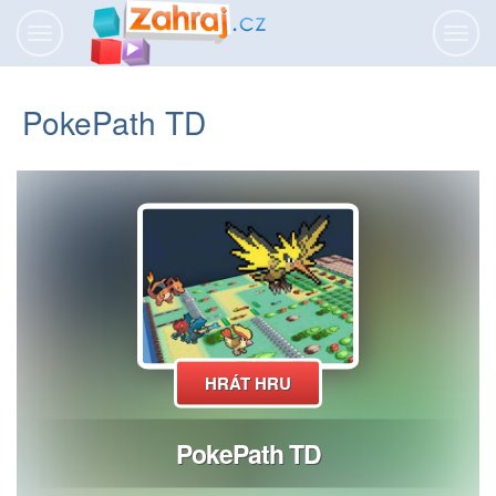
Přepnout
Přepn
navigaci
navig
PokePath TD