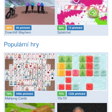
60%
40 přehrání
88%
13 přehrání
Downhill Mayhem
Splatcha!
Populární hry
78%
346k přehrání
75%
122k přehrání
Mahjong Cards
10x10!