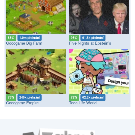
88%
1.0m přehrání
95%
61.6k přehrání
Goodgame Big Farm
Five Nights at Epstein’s
73%
246k přehrání
72%
62.2k přehrání
Goodgame Empire
Toca Life World