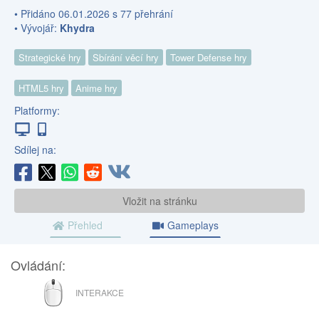
• Přidáno 06.01.2026 s 77 přehrání
• Vývojář:
Khydra
Strategické hry
Sbírání věcí hry
Tower Defense hry
HTML5 hry
Anime hry
Platformy:
Sdílej na:
Vložit na stránku
Přehled
Gameplays
Ovládání:
MYŠ
INTERAKCE