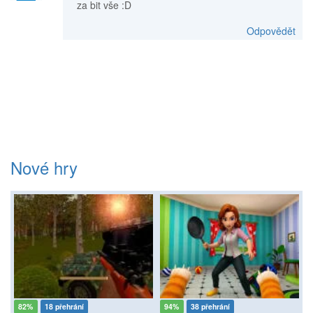
za bit vše :D
Odpovědět
Nové hry
82%
18 přehrání
94%
38 přehrání