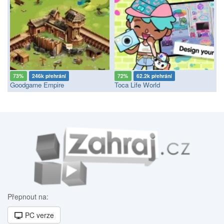
73%
246k přehrání
72%
62.2k přehrání
Goodgame Empire
Toca Life World
Přepnout na:
PC verze