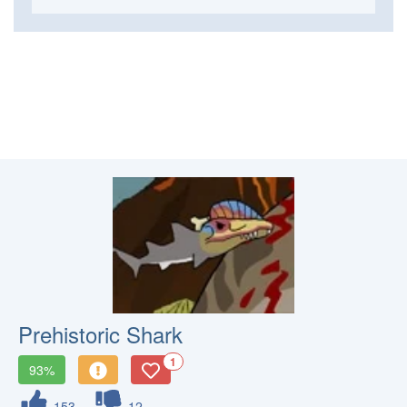
Prehistoric Shark
1
93%
153
12