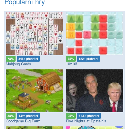
Populární hry
78%
346k přehrání
75%
122k přehrání
Mahjong Cards
10x10!
88%
1.0m přehrání
95%
61.6k přehrání
Goodgame Big Farm
Five Nights at Epstein’s