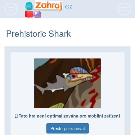
Přepnout
Přepn
navigaci
navig
Prehistoric Shark
Tato hra není optimalizována pro mobilní zařízení
Přesto pokračovat