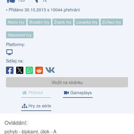
• Přidáno 30.10.2013 s 10044 přehrání
Akční hry
Brutální hry
Žralok hry
Lovecké hry
Zvířecí hry
Historické hry
Platformy:
Sdílej na:
Vložit na stránku
Přehled
Gameplays
Hry ze série
Ovládání:
pohyb - šipkami, útok - A