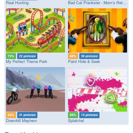
Real Hunting
Bad Cat Prankster - Mom’s Return
75%
22 přehrání
68%
39 přehrání
My Perfect Theme Park
Paint Hide & Seek
53%
41 přehrání
89%
14 přehrání
Downhill Mayhem
Splatcha!