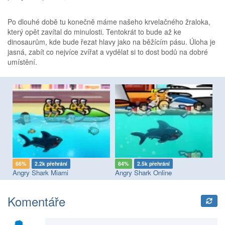
Po dlouhé době tu konečně máme našeho krvelačného žraloka,
který opět zavítal do minulosti. Tentokrát to bude až ke
dinosaurům, kde bude řezat hlavy jako na běžícím pásu. Úloha je
jasná, zabít co nejvíce zvířat a vydělat si to dost bodů na dobré
umístění.
66%
2.2k přehrání
84%
2.5k přehrání
9
Angry Shark Miami
Angry Shark Online
Me
Komentáře