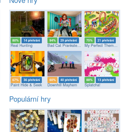
80%
14 přehrání
94%
29 přehrání
75%
21 přehrání
Real Hunting
Bad Cat Prankster - Mom’s Return
My Perfect Theme Park
67%
36 přehrání
60%
40 přehrání
88%
13 přehrání
Paint Hide & Seek
Downhill Mayhem
Splatcha!
Populární hry