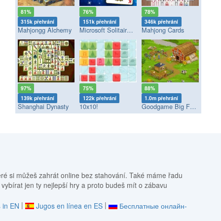
81%
76%
78%
315k přehrání
151k přehrání
346k přehrání
Mahjongg Alchemy
Microsoft Solitaire Collection
Mahjong Cards
97%
75%
88%
139k přehrání
122k přehrání
1.0m přehrání
Shanghai Dynasty
10x10!
Goodgame Big Farm
eré si můžeš zahrát online bez stahování. Také máme řadu
 vybírat jen ty nejlepší hry a proto budeš mít o zábavu
|
|
 in EN
Jugos en línea en ES
Бесплатные онлайн-