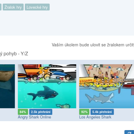
Žralok hry
Lovecké hry
Vaším úkolem bude ulovit se žralokem určit
ý pohyb - Y/Z
84%
2.5k přehrání
92%
5.4k přehrání
Angry Shark Online
Los Angeles Shark