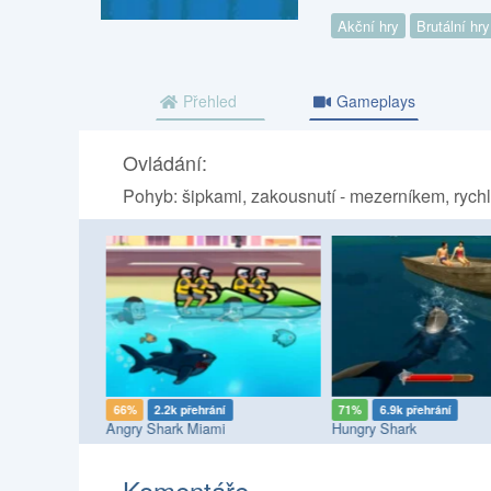
Akční hry
Brutální hry
Přehled
Gameplays
Ovládání:
Pohyb: šipkami, zakousnutí - mezerníkem, rychl
66%
2.2k přehrání
71%
6.9k přehrání
ution 2
Angry Shark Miami
Hungry Shark
Komentáře