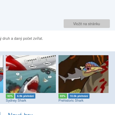
Vložit na stránku
ý druh a daný počet zvířat.
93%
6.9k přehrání
93%
10.0k přehrání
9
Sydney Shark
Prehistoric Shark
Me
Nové hry