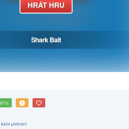
87%
s 6424 přehrání