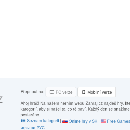
Přepnout na:
PC verze
Mobilní verze
Ahoj hráč! Na našem herním webu Zahraj.cz najdeš hry, kt
kategorií, aby si našel to, co tě baví. Každý den se snažíme
postaráno.
Seznam kategorii
|
|
Online hry v SK
Free Games
игры на РУС